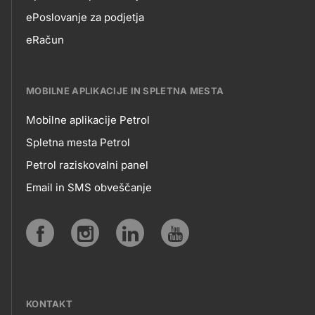
EPOSLOVANJE
ePoslovanje za podjetja
eRačun
MOBILNE APLIKACIJE IN SPLETNA MESTA
Mobilne aplikacije Petrol
MOBILNE
Spletna mesta Petrol
Petrol raziskovalni panel
APLIKACIJE
Email in SMS obveščanje
IN
SPLETNA
Social
MESTA
media
KONTAKT