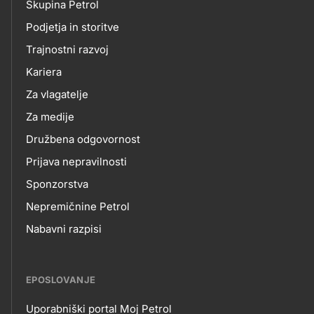
Skupina Petrol
skupno.footer-
O
Podjetja in storitve
title???
Trajnostni razvoj
NAS
Kariera
Za vlagatelje
Za medije
Družbena odgovornost
Prijava nepravilnosti
Sponzorstva
Nepremičnine Petrol
Nabavni razpisi
EPOSLOVANJE
Uporabniški portal Moj Petrol