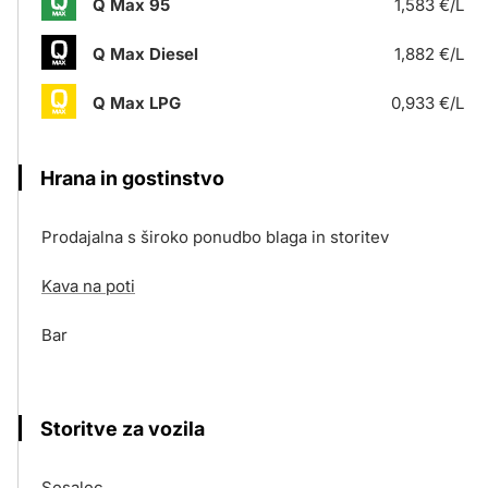
Q Max 95
1,583 €/L
Q Max Diesel
1,882 €/L
Q Max LPG
0,933 €/L
Hrana in gostinstvo
Prodajalna s široko ponudbo blaga in storitev
Kava na poti
Bar
Storitve za vozila
Sesalec