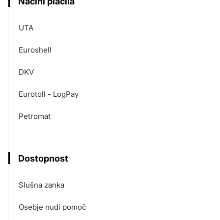
Načini plačila
UTA
Euroshell
DKV
Eurotoll - LogPay
Petromat
Dostopnost
Slušna zanka
Osebje nudi pomoč