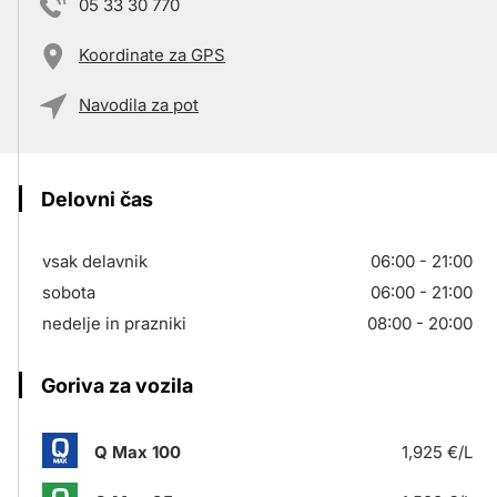
05 33 30 770
Koordinate za GPS
Navodila za pot
Delovni čas
vsak delavnik
06:00 - 21:00
sobota
06:00 - 21:00
nedelje in prazniki
08:00 - 20:00
Goriva za vozila
Q Max 100
1,925 €/L