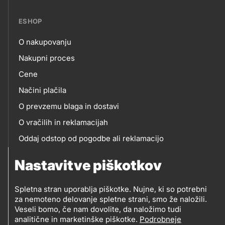
ESHOP
O nakupovanju
eshop
Nakupni proces
Cene
Načini plačila
O prevzemu blaga in dostavi
O vračilih in reklamacijah
Oddaj odstop od pogodbe ali reklamacijo
Oddaja odpadne električne in elektronske opreme
Nastavitve piškotkov
(OEEO)
Spletna stran uporablja piškotke. Nujne, ki so potrebni
za nemoteno delovanje spletne strani, smo že naložili.
Veseli bomo, če nam dovolite, da naložimo tudi
analitične in marketinške piškotke.
Podrobneje