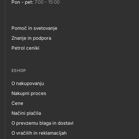
Pon - pet:
7:00 - 15:00
Pomoč in svetovanje
Footer
Znanje in podpora
Petrol ceniki
links
ESHOP
O nakupovanju
eshop
Nakupni proces
Cene
Načini plačila
O prevzemu blaga in dostavi
O vračilih in reklamacijah