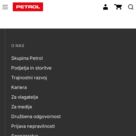
planica-
kava
???
O NAS
petrol-
Skupina Petrol
skupno.footer-
O
Podjetja in storitve
title???
Trajnostni razvoj
NAS
Kariera
Za vlagatelje
Za medije
Družbena odgovornost
Prijava nepravilnosti
Sponzorstva