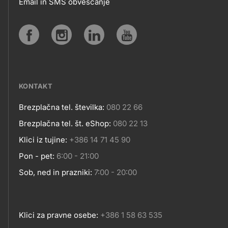
Email in SMS obveščanje
IN
SPLETNA
Social
MESTA
media
KONTAKT
Brezplačna tel. številka:
080 22 66
Kontakt
Brezplačna tel. št. eShop:
080 22 13
Klici iz tujine:
+386 14 71 45 90
Pon - pet:
6:00 - 21:00
Sob, ned in prazniki:
7:00 - 20:00
Klici za pravne osebe:
+386 1 58 63 535