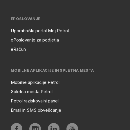
EPOSLOVANJE
Uporabniški portal Moj Petrol
EPOSLOVANJE
ePoslovanje za podjetja
eRačun
MOBILNE APLIKACIJE IN SPLETNA MESTA
Mobilne aplikacije Petrol
MOBILNE
Spletna mesta Petrol
Petrol raziskovalni panel
APLIKACIJE
Email in SMS obveščanje
IN
SPLETNA