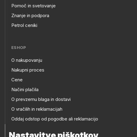
Pomoč in svetovanje
Footer
Znanje in podpora
Petrol ceniki
links
ESHOP
O nakupovanju
eshop
Nakupni proces
Cene
Načini plačila
O prevzemu blaga in dostavi
O vračilih in reklamacijah
Oddaj odstop od pogodbe ali reklamacijo
Oddaja odpadne električne in elektronske opreme
Nastavitve piškotkov