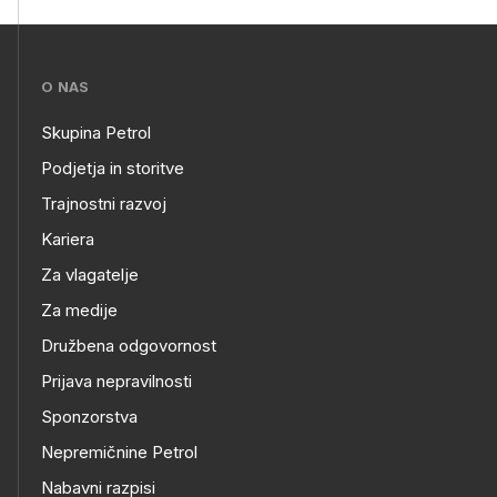
???
O NAS
petrol-
Skupina Petrol
skupno.footer-
O
Podjetja in storitve
title???
Trajnostni razvoj
NAS
Kariera
Za vlagatelje
Za medije
Družbena odgovornost
Prijava nepravilnosti
Sponzorstva
Nepremičnine Petrol
Nabavni razpisi