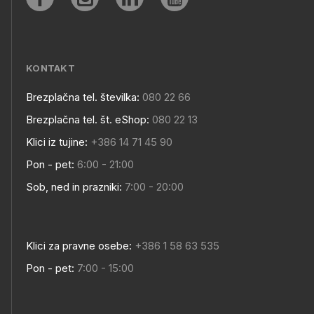
Social
MESTA
media
KONTAKT
Brezplačna tel. številka:
080 22 66
Kontakt
Brezplačna tel. št. eShop:
080 22 13
Klici iz tujine:
+386 14 71 45 90
Pon - pet:
6:00 - 21:00
Sob, ned in prazniki:
7:00 - 20:00
Klici za pravne osebe:
+386 1 58 63 535
Pon - pet:
7:00 - 15:00