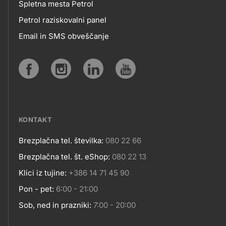
MOBILNE
Spletna mesta Petrol
Petrol raziskovalni panel
APLIKACIJE
Email in SMS obveščanje
IN
SPLETNA
Social
MESTA
media
KONTAKT
Brezplačna tel. številka:
080 22 66
Kontakt
Brezplačna tel. št. eShop:
080 22 13
Klici iz tujine:
+386 14 71 45 90
Pon - pet:
6:00 - 21:00
Sob, ned in prazniki:
7:00 - 20:00