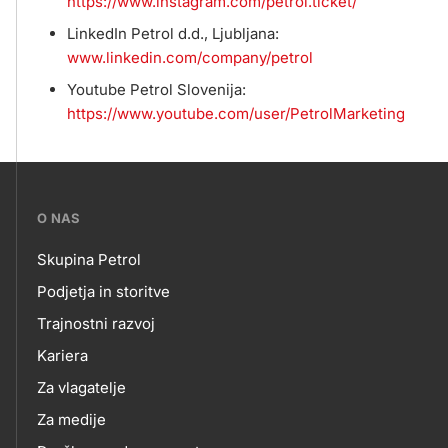
https://www.instagram.com/petrol.ticket/
LinkedIn Petrol d.d., Ljubljana:
www.linkedin.com/company/petrol
Youtube Petrol Slovenija:
https://www.youtube.com/user/PetrolMarketing
???
O NAS
petrol-
Skupina Petrol
skupno.footer-
O
Podjetja in storitve
title???
Trajnostni razvoj
NAS
Kariera
Za vlagatelje
Za medije