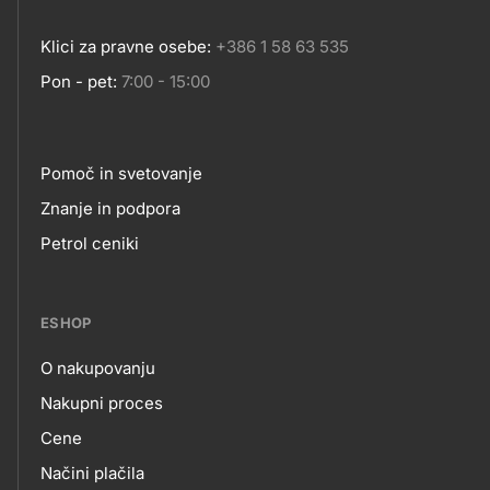
Klici za pravne osebe:
+386 1 58 63 535
Pon - pet:
7:00 - 15:00
Pomoč in svetovanje
Footer
Znanje in podpora
Petrol ceniki
links
ESHOP
O nakupovanju
eshop
Nakupni proces
Cene
Načini plačila