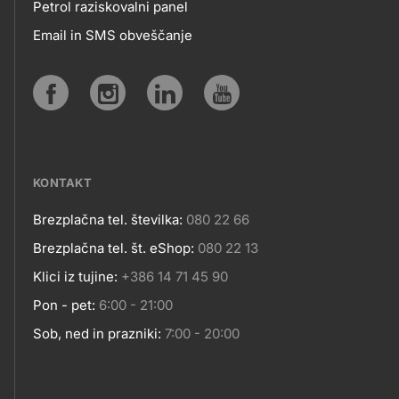
Petrol raziskovalni panel
APLIKACIJE
Email in SMS obveščanje
IN
SPLETNA
Social
MESTA
media
KONTAKT
Brezplačna tel. številka:
080 22 66
Kontakt
Brezplačna tel. št. eShop:
080 22 13
Klici iz tujine:
+386 14 71 45 90
Pon - pet:
6:00 - 21:00
Sob, ned in prazniki:
7:00 - 20:00