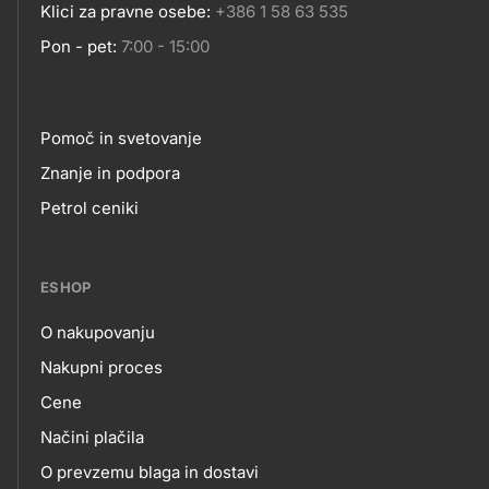
Klici za pravne osebe:
+386 1 58 63 535
Pon - pet:
7:00 - 15:00
Pomoč in svetovanje
Footer
Znanje in podpora
Petrol ceniki
links
ESHOP
O nakupovanju
eshop
Nakupni proces
Cene
Načini plačila
O prevzemu blaga in dostavi