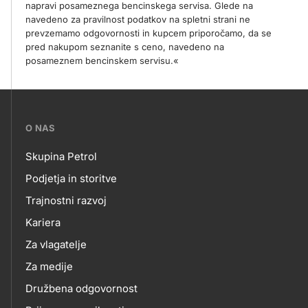
napravi posameznega bencinskega servisa. Glede na
navedeno za pravilnost podatkov na spletni strani ne
prevzemamo odgovornosti in kupcem priporočamo, da se
pred nakupom seznanite s ceno, navedeno na
posameznem bencinskem servisu.«
???
O NAS
petrol-
Skupina Petrol
skupno.footer-
O
Podjetja in storitve
title???
Trajnostni razvoj
NAS
Kariera
Za vlagatelje
Za medije
Družbena odgovornost