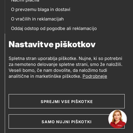
O prevzemu blaga in dostavi
O vračilih in reklamacijah
Oddaj odstop od pogodbe ali reklamacijo
Oddaja odpadne električne in elektronske opreme
Nastavitve piškotkov
(OEEO)
Spletna stran uporablja piškotke. Nujne, ki so potrebni
za nemoteno delovanje spletne strani, smo že naložili.
Veseli bomo, če nam dovolite, da naložimo tudi
analitične in marketinške piškotke.
Podrobneje
© 2019-2026 Petrol d.d., Ljubljana
Pravni pogoji
Legal
Varstvo zasebnosti in osebnih podatkov
SPREJMI VSE PIŠKOTKE
Izvensodno reševanje potrošniških sporov
and
Splošni pogoji poslovanja
Piškotki
footer
SAMO NUJNI PIŠKOTKI
Izjava o dostopnosti
Kazalo strani