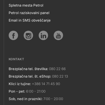
MOBILNE
Spletna mesta Petrol
Petrol raziskovalni panel
APLIKACIJE
Email in SMS obveščanje
IN
SPLETNA
Social
MESTA
media
KONTAKT
Brezplačna tel. številka:
080 22 66
Kontakt
Brezplačna tel. št. eShop:
080 22 13
Klici iz tujine:
+386 14 71 45 90
Pon - pet:
6:00 - 21:00
Sob, ned in prazniki:
7:00 - 20:00