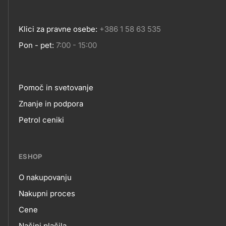
Klici za pravne osebe:
+386 1 58 63 535
Pon - pet:
7:00 - 15:00
Pomoč in svetovanje
Footer
Znanje in podpora
Petrol ceniki
links
ESHOP
O nakupovanju
eshop
Nakupni proces
Cene
Načini plačila