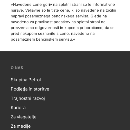
»Navedene cene goriv na spletni strani so le informativne
narave. Veljavne so le tiste cene, ki so navedene na točilni
napravi posameznega bencinskega servisa. Glede na
navedeno za pravilnost podatkov na spletni strani ne
prevzemamo odgovornosti in kupcem priporočamo, da se
pred nakupom seznanite s ceno, navedeno na
posameznem bencinskem servisu.«
???
O NAS
petrol-
Skupina Petrol
skupno.footer-
O
Podjetja in storitve
title???
Trajnostni razvoj
NAS
Kariera
Za vlagatelje
Za medije