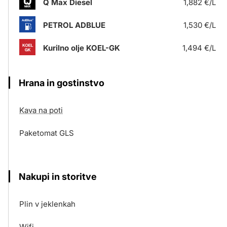
Q Max Diesel
1,882 €/L
PETROL ADBLUE
1,530 €/L
Kurilno olje KOEL-GK
1,494 €/L
Hrana in gostinstvo
Kava na poti
Paketomat GLS
Nakupi in storitve
Plin v jeklenkah
Wifi