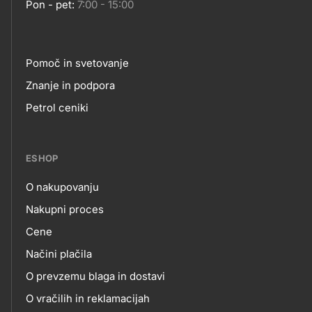
Pon - pet:
7:00 - 15:00
Pomoč in svetovanje
Footer
Znanje in podpora
Petrol ceniki
links
ESHOP
O nakupovanju
eshop
Nakupni proces
Cene
Načini plačila
O prevzemu blaga in dostavi
O vračilih in reklamacijah