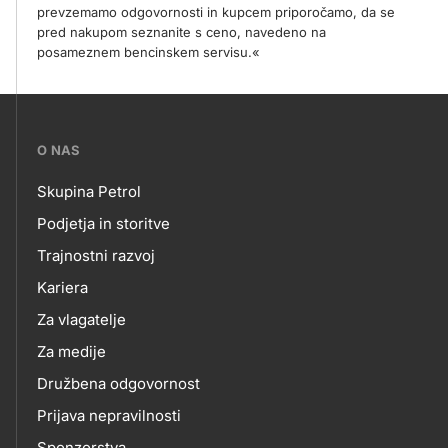
prevzemamo odgovornosti in kupcem priporočamo, da se
pred nakupom seznanite s ceno, navedeno na
posameznem bencinskem servisu.«
???
O NAS
petrol-
Skupina Petrol
skupno.footer-
O
Podjetja in storitve
title???
Trajnostni razvoj
NAS
Kariera
Za vlagatelje
Za medije
Družbena odgovornost
Prijava nepravilnosti
Sponzorstva