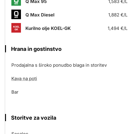
Q Max 95
1,583 €/L
Q Max Diesel
1,882 €/L
Kurilno olje KOEL-GK
1,494 €/L
Hrana in gostinstvo
Prodajalna s široko ponudbo blaga in storitev
Kava na poti
Bar
Storitve za vozila
Sesalec