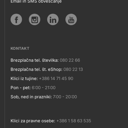
Email in SMS obveščanje
IN
SPLETNA
Social
MESTA
media
KONTAKT
Brezplačna tel. številka:
080 22 66
Kontakt
Brezplačna tel. št. eShop:
080 22 13
Klici iz tujine:
+386 14 71 45 90
Pon - pet:
6:00 - 21:00
Sob, ned in prazniki:
7:00 - 20:00
Klici za pravne osebe:
+386 1 58 63 535