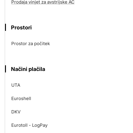
Prodaja vinjet za avstrijske AC
Prostori
Prostor za počitek
Načini plačila
UTA
Euroshell
DKV
Eurotoll - LogPay