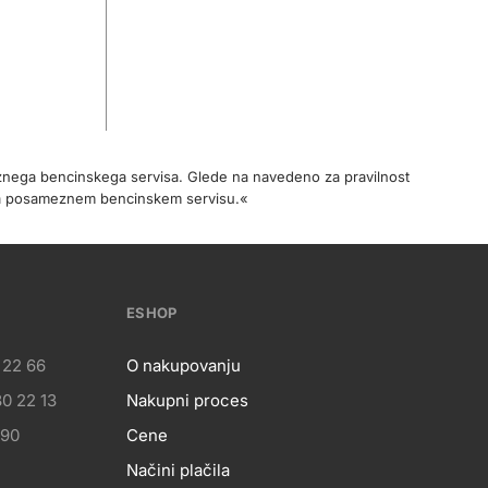
meznega bencinskega servisa. Glede na navedeno za pravilnost
na posameznem bencinskem servisu.«
ESHOP
 22 66
O nakupovanju
0 22 13
Nakupni proces
eshop
 90
Cene
Načini plačila