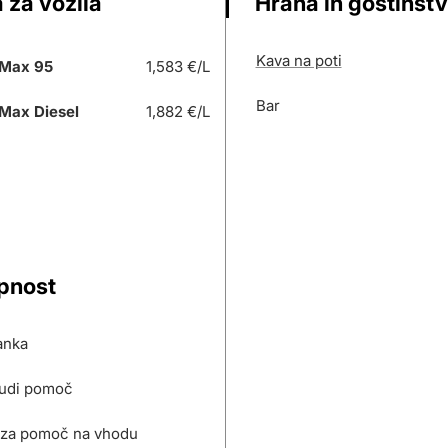
 za vozila
Hrana in gostinst
Kava na poti
Max 95
1,583 €/L
Bar
Max Diesel
1,882 €/L
pnost
anka
udi pomoč
za pomoč na vhodu