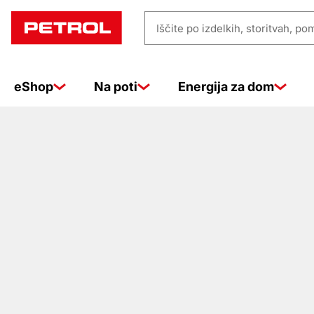
Prodajna
Iščite
mesta
po
izdelkih,
eShop
Na poti
Energija za dom
storitvah,
pomoči
…