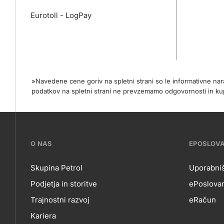
Eurotoll - LogPay
»Navedene cene goriv na spletni strani so le informativne na
podatkov na spletni strani ne prevzemamo odgovornosti in
???
O NAS
EPOSLOV
petrol-
Skupina Petrol
Uporabniš
Podjetja in storitve
ePoslovan
skupno.footer-
O
EP
Trajnostni razvoj
eRačun
title???
Kariera