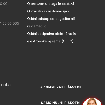
20:00
O prevzemu blaga in dostavi
O vračilih in reklamacijah
Oddaj odstop od pogodbe ali
1 58 63 535
reklamacijo
Oddaja odpadne električne in
elektronske opreme (OEEO)
naložili.
SPREJMI VSE PIŠKOTKE
nje potrošniških sporov
Splošni pogoji poslovanja
SAMO NUJNI PIŠKOTKI