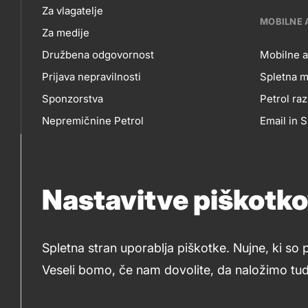
NAS
Za vlagatelje
MOBILNE 
Za medije
Družbena odgovornost
Mobilne a
Prijava nepravilnosti
Spletna m
MO
Sponzorstva
Petrol raz
Nepremičnine Petrol
Email in
AP
Nabavni razpisi
Nastavitve piškotk
IN
So
SP
Spletna stran uporablja piškotke. Nujne, ki so 
me
Veseli bomo, če nam dovolite, da naložimo tudi
© 2019-2026 Petrol d.d., Ljubljana
Pravni pogoji
M
Piškotki
Izjava o dostopnosti
Kazalo stran