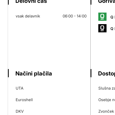
Delovni čas
Goriva
vsak delavnik
06:00 - 14:00
Q 
Q 
Načini plačila
Dosto
UTA
Slušna z
Euroshell
Osebje n
DKV
Zvonček 