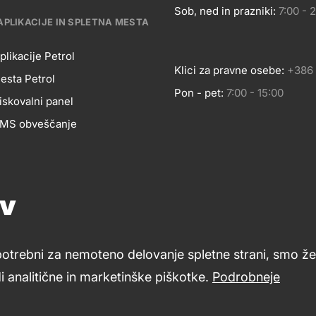
Sob, ned in prazniki:
7:00 - 
APLIKACIJE IN SPLETNA MESTA
plikacije Petrol
Klici za pravne osebe:
+386 
esta Petrol
Pon - pet:
7:00 - 15:00
BILNE
iskovalni panel
 SMS obveščanje
LIKACIJE
Pomoč in svetovanje
Znanje in podpora
Footer
ov
Petrol ceniki
cial
links
LETNA
potrebni za nemoteno delovanje spletne strani, smo že 
dia
 analitične in marketinške piškotke.
Podrobneje
Varstvo zasebnosti in osebnih podatkov
Izvensodno reševa
ESTA
i