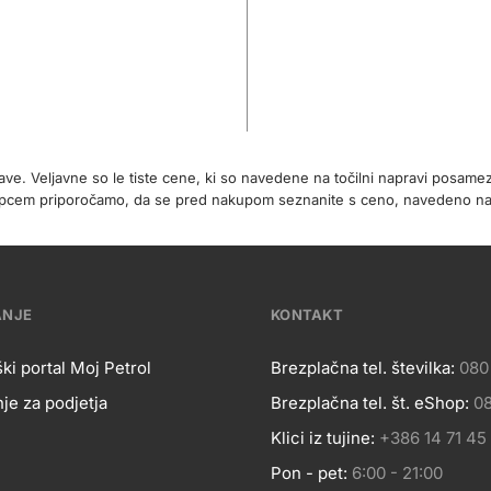
rave. Veljavne so le tiste cene, ki so navedene na točilni napravi posa
 kupcem priporočamo, da se pred nakupom seznanite s ceno, navedeno 
ANJE
KONTAKT
ki portal Moj Petrol
Brezplačna tel. številka:
080
je za podjetja
Brezplačna tel. št. eShop:
08
OSLOVANJE
Kontakt
Klici iz tujine:
+386 14 71 45
Pon - pet:
6:00 - 21:00