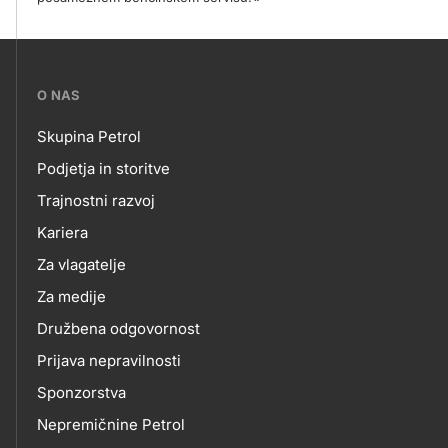
???
O NAS
petrol-
Skupina Petrol
skupno.footer-
O
Podjetja in storitve
title???
Trajnostni razvoj
NAS
Kariera
Za vlagatelje
Za medije
Družbena odgovornost
Prijava nepravilnosti
Sponzorstva
Nepremičnine Petrol