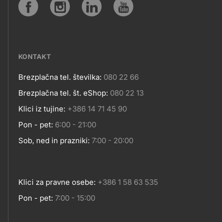
SPLETNA
Social
MESTA
media
KONTAKT
Brezplačna tel. številka:
080 22 66
Kontakt
Brezplačna tel. št. eShop:
080 22 13
Klici iz tujine:
+386 14 71 45 90
Pon - pet:
6:00 - 21:00
Sob, ned in prazniki:
7:00 - 20:00
Klici za pravne osebe:
+386 1 58 63 535
Pon - pet:
7:00 - 15:00