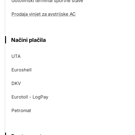
Gotovinski terminal športne stave
Prodaja vinjet za avstrijske AC
Načini plačila
UTA
Euroshell
DKV
Eurotoll - LogPay
Petromat