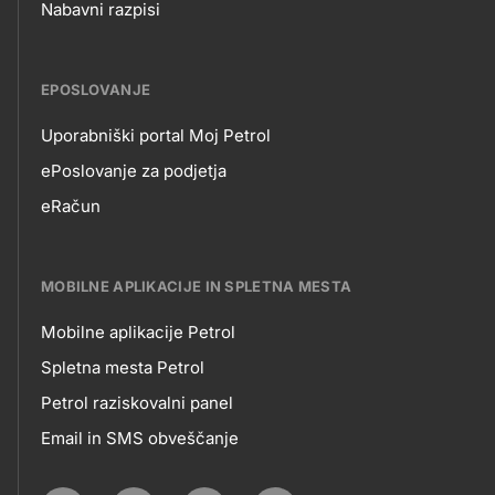
Nabavni razpisi
EPOSLOVANJE
Uporabniški portal Moj Petrol
EPOSLOVANJE
ePoslovanje za podjetja
eRačun
MOBILNE APLIKACIJE IN SPLETNA MESTA
Mobilne aplikacije Petrol
MOBILNE
Spletna mesta Petrol
Petrol raziskovalni panel
APLIKACIJE
Email in SMS obveščanje
IN