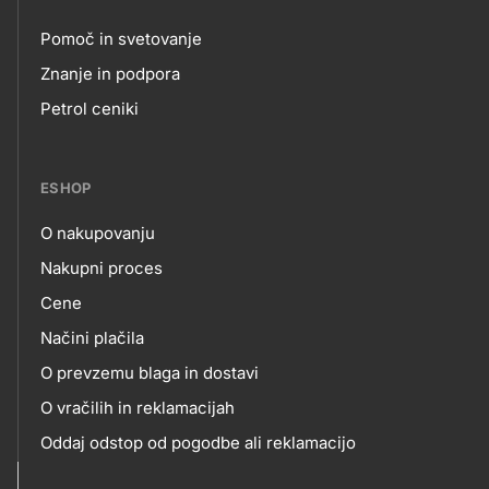
Pomoč in svetovanje
Footer
Znanje in podpora
Petrol ceniki
links
ESHOP
O nakupovanju
eshop
Nakupni proces
Cene
Načini plačila
O prevzemu blaga in dostavi
O vračilih in reklamacijah
Oddaj odstop od pogodbe ali reklamacijo
Oddaja odpadne električne in elektronske opreme