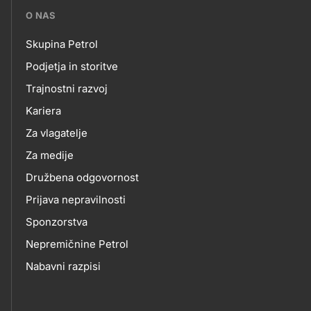
???
O NAS
petrol-
Skupina Petrol
skupno.footer-
O
Podjetja in storitve
title???
Trajnostni razvoj
NAS
Kariera
Za vlagatelje
Za medije
Družbena odgovornost
Prijava nepravilnosti
Sponzorstva
Nepremičnine Petrol
Nabavni razpisi