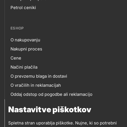
Footer
Petrol ceniki
links
ESHOP
O nakupovanju
eshop
Nakupni proces
Cene
Načini plačila
O prevzemu blaga in dostavi
O vračilih in reklamacijah
Oddaj odstop od pogodbe ali reklamacijo
Oddaja odpadne električne in elektronske opreme
Nastavitve piškotkov
(OEEO)
Spletna stran uporablja piškotke. Nujne, ki so potrebni