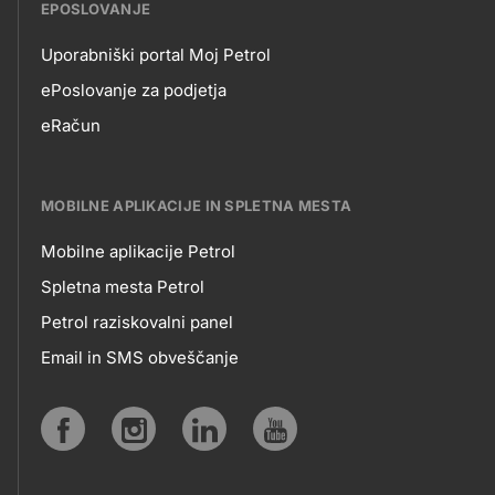
EPOSLOVANJE
Uporabniški portal Moj Petrol
EPOSLOVANJE
ePoslovanje za podjetja
eRačun
MOBILNE APLIKACIJE IN SPLETNA MESTA
Mobilne aplikacije Petrol
MOBILNE
Spletna mesta Petrol
Petrol raziskovalni panel
APLIKACIJE
Email in SMS obveščanje
IN
SPLETNA
Social
MESTA