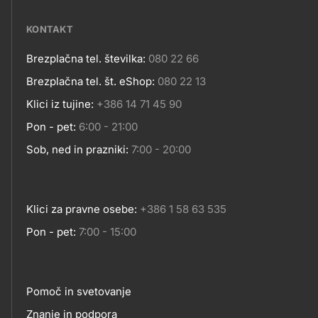
media
KONTAKT
Brezplačna tel. številka:
080 22 66
Kontakt
Brezplačna tel. št. eShop:
080 22 13
Klici iz tujine:
+386 14 71 45 90
Pon - pet:
6:00 - 21:00
Sob, ned in prazniki:
7:00 - 20:00
Klici za pravne osebe:
+386 1 58 63 535
Pon - pet:
7:00 - 15:00
Pomoč in svetovanje
Znanje in podpora