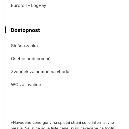
Eurotoll - LogPay
Dostopnost
Slušna zanka
Osebje nudi pomoč
Zvonček za pomoč na vhodu
WC za invalide
»Navedene cene goriv na spletni strani so le informativne
narave. Veljavne so le tiste cene, ki so navedene na točilni