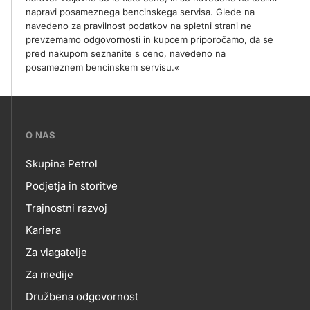
napravi posameznega bencinskega servisa. Glede na
navedeno za pravilnost podatkov na spletni strani ne
prevzemamo odgovornosti in kupcem priporočamo, da se
pred nakupom seznanite s ceno, navedeno na
posameznem bencinskem servisu.«
???
O NAS
petrol-
Skupina Petrol
skupno.footer-
O
Podjetja in storitve
title???
Trajnostni razvoj
NAS
Kariera
Za vlagatelje
Za medije
Družbena odgovornost