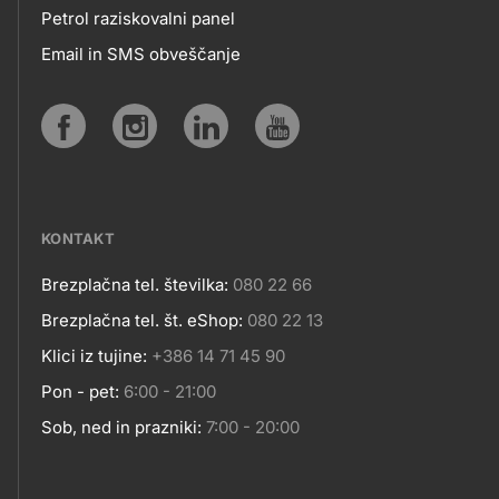
Petrol raziskovalni panel
APLIKACIJE
Email in SMS obveščanje
IN
SPLETNA
Social
MESTA
media
KONTAKT
Brezplačna tel. številka:
080 22 66
Kontakt
Brezplačna tel. št. eShop:
080 22 13
Klici iz tujine:
+386 14 71 45 90
Pon - pet:
6:00 - 21:00
Sob, ned in prazniki:
7:00 - 20:00