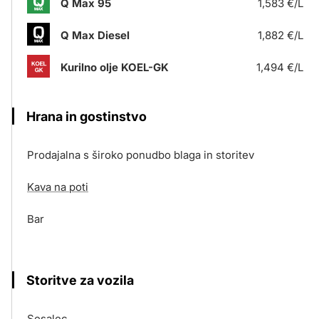
Q Max 95
1,583 €/L
Q Max Diesel
1,882 €/L
Kurilno olje KOEL-GK
1,494 €/L
Hrana in gostinstvo
Prodajalna s široko ponudbo blaga in storitev
Kava na poti
Bar
Storitve za vozila
Sesalec