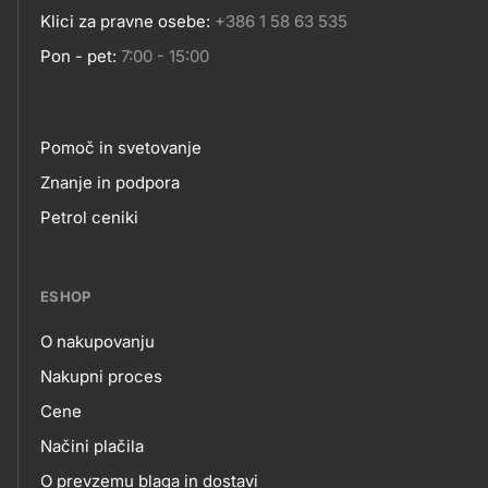
Klici za pravne osebe:
+386 1 58 63 535
Pon - pet:
7:00 - 15:00
Pomoč in svetovanje
Footer
Znanje in podpora
Petrol ceniki
links
ESHOP
O nakupovanju
eshop
Nakupni proces
Cene
Načini plačila
O prevzemu blaga in dostavi