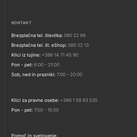
Social
MESTA
media
KONTAKT
Brezplačna tel. številka:
080 22 66
Kontakt
Brezplačna tel. št. eShop:
080 22 13
Klici iz tujine:
+386 14 71 45 90
Pon - pet:
6:00 - 21:00
Sob, ned in prazniki:
7:00 - 20:00
Klici za pravne osebe:
+386 1 58 63 535
Pon - pet:
7:00 - 15:00
Pomoč in svetovanje