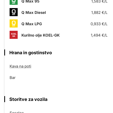
Q Max 95
1,583 €/L
Q Max Diesel
1,882 €/L
Q Max LPG
0,933 €/L
Kurilno olje KOEL-GK
1,494 €/L
Hrana in gostinstvo
Kava na poti
Bar
Storitve za vozila
Sesalec