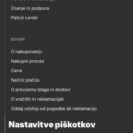
Footer
Znanje in podpora
Petrol ceniki
links
ESHOP
O nakupovanju
eshop
Nakupni proces
Cene
Načini plačila
O prevzemu blaga in dostavi
O vračilih in reklamacijah
Oddaj odstop od pogodbe ali reklamacijo
Oddaja odpadne električne in elektronske opreme
Nastavitve piškotkov
(OEEO)