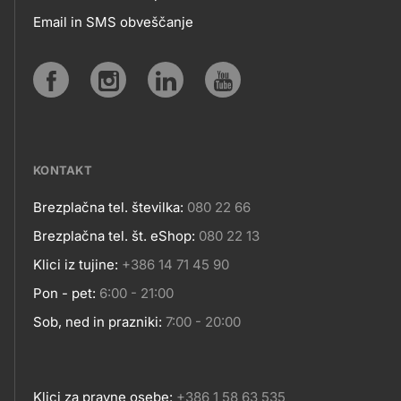
APLIKACIJE
Email in SMS obveščanje
IN
SPLETNA
Social
MESTA
media
KONTAKT
Brezplačna tel. številka:
080 22 66
Kontakt
Brezplačna tel. št. eShop:
080 22 13
Klici iz tujine:
+386 14 71 45 90
Pon - pet:
6:00 - 21:00
Sob, ned in prazniki:
7:00 - 20:00
Klici za pravne osebe:
+386 1 58 63 535