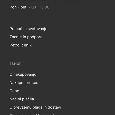
Pon - pet:
7:00 - 15:00
Pomoč in svetovanje
Footer
Znanje in podpora
Petrol ceniki
links
ESHOP
O nakupovanju
eshop
Nakupni proces
Cene
Načini plačila
O prevzemu blaga in dostavi