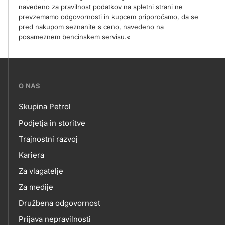
navedeno za pravilnost podatkov na spletni strani ne
prevzemamo odgovornosti in kupcem priporočamo, da se
pred nakupom seznanite s ceno, navedeno na
posameznem bencinskem servisu.«
???
O NAS
petrol-
Skupina Petrol
skupno.footer-
O
Podjetja in storitve
title???
Trajnostni razvoj
NAS
Kariera
Za vlagatelje
Za medije
Družbena odgovornost
Prijava nepravilnosti