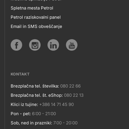
MOBILNE
Spletna mesta Petrol
Petrol raziskovalni panel
APLIKACIJE
Email in SMS obveščanje
IN
SPLETNA
Social
MESTA
media
KONTAKT
Brezplačna tel. številka:
080 22 66
Kontakt
Brezplačna tel. št. eShop:
080 22 13
Klici iz tujine:
+386 14 71 45 90
Pon - pet:
6:00 - 21:00
Sob, ned in prazniki:
7:00 - 20:00