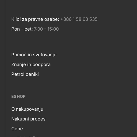
Klici za pravne osebe:
+386 1 58 63 535
Pon - pet:
7:00 - 15:00
Pomoč in svetovanje
Footer
Znanje in podpora
Petrol ceniki
links
ESHOP
O nakupovanju
eshop
Nakupni proces
Cene