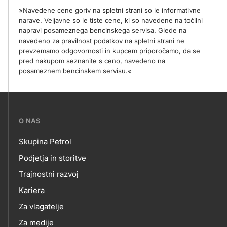
»Navedene cene goriv na spletni strani so le informativne
narave. Veljavne so le tiste cene, ki so navedene na točilni
napravi posameznega bencinskega servisa. Glede na
navedeno za pravilnost podatkov na spletni strani ne
prevzemamo odgovornosti in kupcem priporočamo, da se
pred nakupom seznanite s ceno, navedeno na
posameznem bencinskem servisu.«
???
O NAS
petrol-
Skupina Petrol
skupno.footer-
O
Podjetja in storitve
title???
Trajnostni razvoj
NAS
Kariera
Za vlagatelje
Za medije