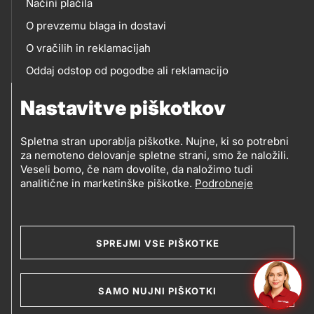
Načini plačila
O prevzemu blaga in dostavi
O vračilih in reklamacijah
Oddaj odstop od pogodbe ali reklamacijo
Oddaja odpadne električne in elektronske opreme
Nastavitve piškotkov
(OEEO)
Spletna stran uporablja piškotke. Nujne, ki so potrebni
za nemoteno delovanje spletne strani, smo že naložili.
Veseli bomo, če nam dovolite, da naložimo tudi
analitične in marketinške piškotke.
Podrobneje
© 2019-2026 Petrol d.d., Ljubljana
Pravni pogoji
Legal
Varstvo zasebnosti in osebnih podatkov
SPREJMI VSE PIŠKOTKE
Izvensodno reševanje potrošniških sporov
and
Splošni pogoji poslovanja
Piškotki
footer
SAMO NUJNI PIŠKOTKI
Izjava o dostopnosti
Kazalo strani