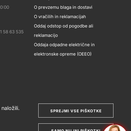
20:00
O prevzemu blaga in dostavi
O vračilih in reklamacijah
Oddaj odstop od pogodbe ali
1 58 63 535
reklamacijo
Oddaja odpadne električne in
elektronske opreme (OEEO)
naložili.
SPREJMI VSE PIŠKOTKE
nje potrošniških sporov
Splošni pogoji poslovanja
SAMO NUJNI PIŠKOTKI