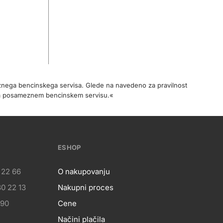
meznega bencinskega servisa. Glede na navedeno za pravilnost
na posameznem bencinskem servisu.«
ESHOP
 22 66
O nakupovanju
0 22 13
Nakupni proces
eshop
 90
Cene
Načini plačila