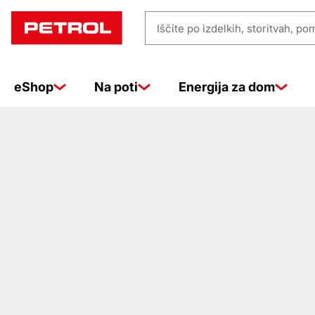
Prodajna
Iščite
mesta
po
izdelkih,
eShop
Na poti
Energija za dom
storitvah,
pomoči
…