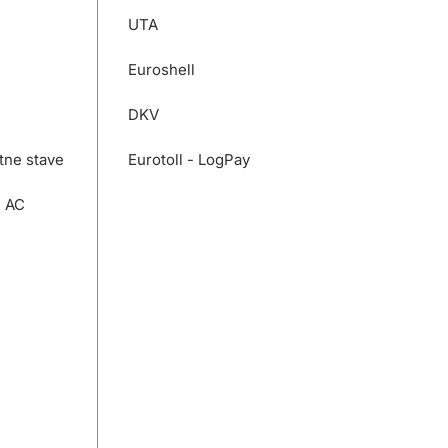
UTA
Euroshell
DKV
tne stave
Eurotoll - LogPay
e AC