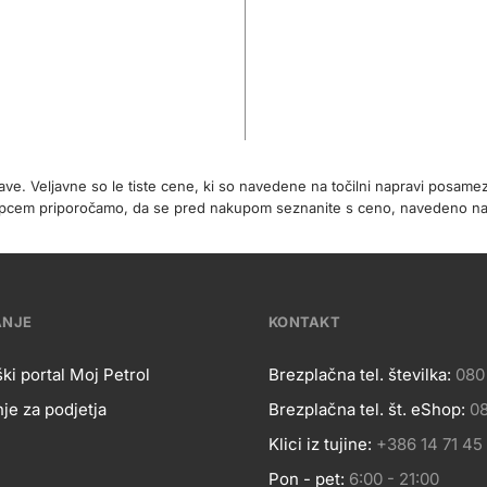
rave. Veljavne so le tiste cene, ki so navedene na točilni napravi posa
 kupcem priporočamo, da se pred nakupom seznanite s ceno, navedeno 
ANJE
KONTAKT
ki portal Moj Petrol
Brezplačna tel. številka:
080
je za podjetja
Brezplačna tel. št. eShop:
08
OSLOVANJE
Kontakt
Klici iz tujine:
+386 14 71 45
Pon - pet:
6:00 - 21:00