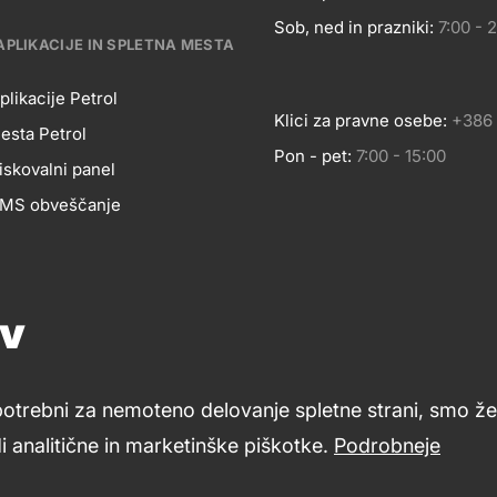
Sob, ned in prazniki:
7:00 - 
APLIKACIJE IN SPLETNA MESTA
plikacije Petrol
Klici za pravne osebe:
+386 
esta Petrol
Pon - pet:
7:00 - 15:00
BILNE
iskovalni panel
 SMS obveščanje
LIKACIJE
Pomoč in svetovanje
Znanje in podpora
Footer
ov
Petrol ceniki
cial
links
LETNA
potrebni za nemoteno delovanje spletne strani, smo že 
dia
 analitične in marketinške piškotke.
Podrobneje
Varstvo zasebnosti in osebnih podatkov
Izvensodno reševa