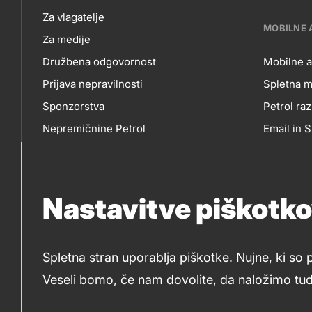
NAS
Za vlagatelje
MOBILNE 
Za medije
Družbena odgovornost
Mobilne a
Prijava nepravilnosti
Spletna m
MO
Sponzorstva
Petrol raz
Nepremičnine Petrol
Email in
AP
Nabavni razpisi
Nastavitve piškotk
IN
So
SP
Spletna stran uporablja piškotke. Nujne, ki so 
me
Veseli bomo, če nam dovolite, da naložimo tudi
© 2019-2026 Petrol d.d., Ljubljana
Pravni pogoji