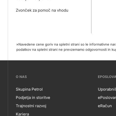
Zvonček za pomoč na vhodu
»Navedene cene goriv na spletni strani so le informativne na
podatkov na spletni strani ne prevzemamo odgovornosti in
???
O NAS
EPOSLOV
petrol-
Skupina Petrol
Uporabniš
Podjetja in storitve
ePoslovan
skupno.footer-
O
EP
Trajnostni razvoj
eRačun
title???
Kariera