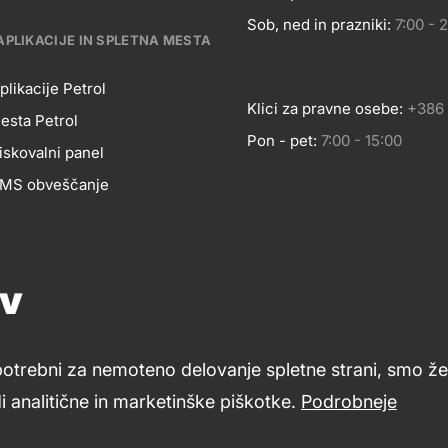
Sob, ned in prazniki:
7:00 - 
APLIKACIJE IN SPLETNA MESTA
plikacije Petrol
Klici za pravne osebe:
+386 
esta Petrol
Pon - pet:
7:00 - 15:00
BILNE
iskovalni panel
 SMS obveščanje
LIKACIJE
Pomoč in svetovanje
Znanje in podpora
Footer
ov
Petrol ceniki
cial
links
LETNA
potrebni za nemoteno delovanje spletne strani, smo že 
dia
 analitične in marketinške piškotke.
Podrobneje
Varstvo zasebnosti in osebnih podatkov
Izvensodno reševa