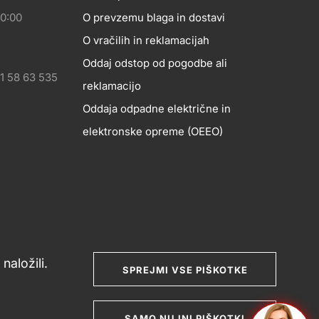
20:00
O prevzemu blaga in dostavi
O vračilih in reklamacijah
Oddaj odstop od pogodbe ali
1 58 63 535
reklamacijo
Oddaja odpadne električne in
elektronske opreme (OEEO)
naložili.
SPREJMI VSE PIŠKOTKE
nje potrošniških sporov
Splošni pogoji poslovanja
SAMO NUJNI PIŠKOTKI