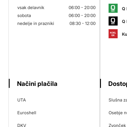
vsak delavnik
06:00 - 20:00
Q 
sobota
06:00 - 20:00
Q 
nedelje in prazniki
08:30 - 12:00
Ku
Načini plačila
Dosto
UTA
Slušna z
Euroshell
Osebje n
DKV
Zvonček 