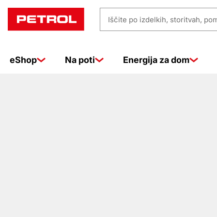
Prodajna
Iščite
mesta
po
izdelkih,
eShop
Na poti
Energija za dom
storitvah,
pomoči
…