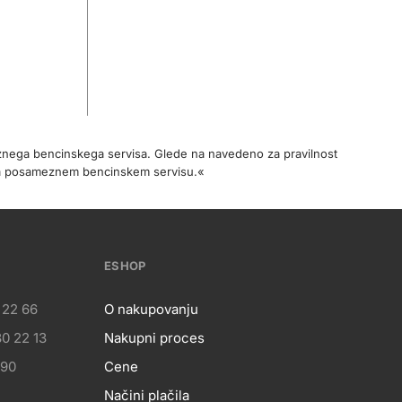
meznega bencinskega servisa. Glede na navedeno za pravilnost
na posameznem bencinskem servisu.«
ESHOP
 22 66
O nakupovanju
0 22 13
Nakupni proces
eshop
 90
Cene
Načini plačila