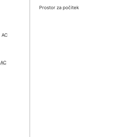
Prostor za počitek
e AC
 AC