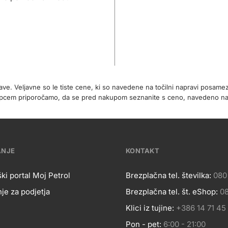
rave. Veljavne so le tiste cene, ki so navedene na točilni napravi posa
 kupcem priporočamo, da se pred nakupom seznanite s ceno, navedeno 
ANJE
KONTAKT
ki portal Moj Petrol
Brezplačna tel. številka:
080
je za podjetja
Brezplačna tel. št. eShop:
08
OSLOVANJE
Kontakt
Klici iz tujine:
+386 14 71 45
Pon - pet:
6:00 - 21:00