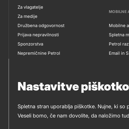
NAS
Za vlagatelje
MOBILNE 
Za medije
Družbena odgovornost
Mobilne a
Prijava nepravilnosti
Spletna m
MO
Sponzorstva
Petrol raz
Nepremičnine Petrol
Email in
AP
Nabavni razpisi
Nastavitve piškotk
IN
So
SP
Spletna stran uporablja piškotke. Nujne, ki so 
me
Veseli bomo, če nam dovolite, da naložimo tudi
© 2019-2026 Petrol d.d., Ljubljana
Pravni pogoji