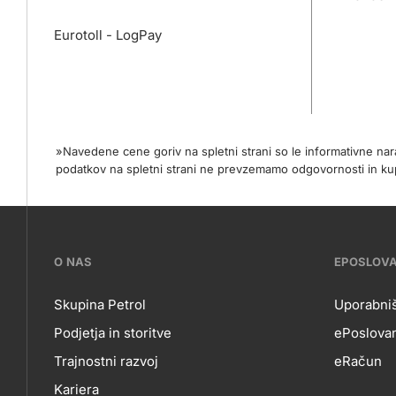
Eurotoll - LogPay
»Navedene cene goriv na spletni strani so le informativne na
podatkov na spletni strani ne prevzemamo odgovornosti in
???
O NAS
EPOSLOV
petrol-
Skupina Petrol
Uporabniš
Podjetja in storitve
ePoslovan
skupno.footer-
O
EP
Trajnostni razvoj
eRačun
title???
Kariera