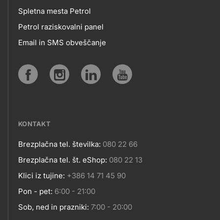
MOBILNE
Spletna mesta Petrol
Petrol raziskovalni panel
APLIKACIJE
Email in SMS obveščanje
IN
SPLETNA
Social
MESTA
media
KONTAKT
Brezplačna tel. številka:
080 22 66
Kontakt
Brezplačna tel. št. eShop:
080 22 13
Klici iz tujine:
+386 14 71 45 90
Pon - pet:
6:00 - 21:00
Sob, ned in prazniki:
7:00 - 20:00