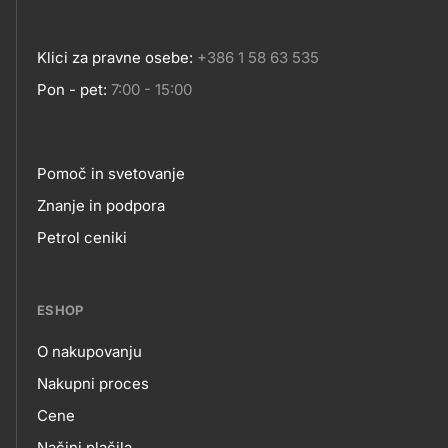
Klici za pravne osebe:
+386 1 58 63 535
Pon - pet:
7:00 - 15:00
Pomoč in svetovanje
Footer
Znanje in podpora
Petrol ceniki
links
ESHOP
O nakupovanju
eshop
Nakupni proces
Cene
Načini plačila