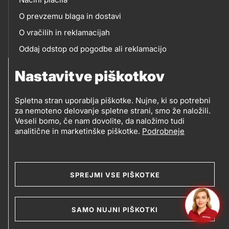
O prevzemu blaga in dostavi
O vračilih in reklamacijah
Oddaj odstop od pogodbe ali reklamacijo
Oddaja odpadne električne in elektronske opreme
Nastavitve piškotkov
(OEEO)
Spletna stran uporablja piškotke. Nujne, ki so potrebni
za nemoteno delovanje spletne strani, smo že naložili.
Veseli bomo, če nam dovolite, da naložimo tudi
analitične in marketinške piškotke.
Podrobneje
© 2019-2026 Petrol d.d., Ljubljana
Pravni pogoji
Legal
Varstvo zasebnosti in osebnih podatkov
SPREJMI VSE PIŠKOTKE
Izvensodno reševanje potrošniških sporov
and
Splošni pogoji poslovanja
Piškotki
footer
SAMO NUJNI PIŠKOTKI
Izjava o dostopnosti
Kazalo strani