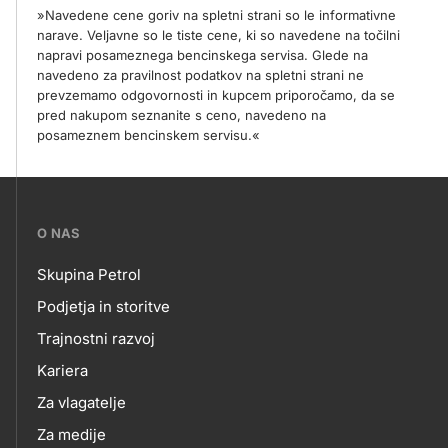
»Navedene cene goriv na spletni strani so le informativne
narave. Veljavne so le tiste cene, ki so navedene na točilni
napravi posameznega bencinskega servisa. Glede na
navedeno za pravilnost podatkov na spletni strani ne
prevzemamo odgovornosti in kupcem priporočamo, da se
pred nakupom seznanite s ceno, navedeno na
posameznem bencinskem servisu.«
???
O NAS
petrol-
Skupina Petrol
skupno.footer-
O
Podjetja in storitve
title???
Trajnostni razvoj
NAS
Kariera
Za vlagatelje
Za medije