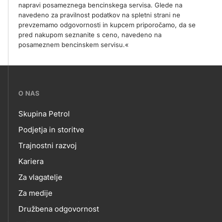
napravi posameznega bencinskega servisa. Glede na
navedeno za pravilnost podatkov na spletni strani ne
prevzemamo odgovornosti in kupcem priporočamo, da se
pred nakupom seznanite s ceno, navedeno na
posameznem bencinskem servisu.«
???
O NAS
petrol-
Skupina Petrol
skupno.footer-
O
Podjetja in storitve
title???
Trajnostni razvoj
NAS
Kariera
Za vlagatelje
Za medije
Družbena odgovornost