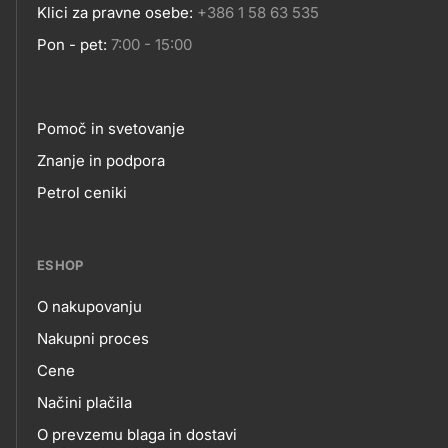
Klici za pravne osebe:
+386 1 58 63 535
Pon - pet:
7:00 - 15:00
Pomoč in svetovanje
Footer
Znanje in podpora
Petrol ceniki
links
ESHOP
O nakupovanju
eshop
Nakupni proces
Cene
Načini plačila
O prevzemu blaga in dostavi