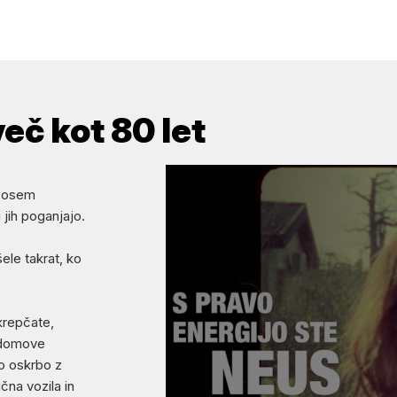
eč kot 80 let
t osem
 jih poganjajo.
ele takrat, ko
krepčate,
V domove
vo oskrbo z
čna vozila in