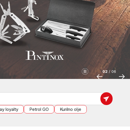
???petrol-skup
02
/
06
ay loyalty
Petrol GO
Kurilno olje