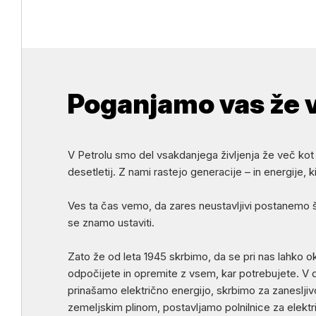
Poganjamo vas že v
V Petrolu smo del vsakdanjega življenja že več ko
desetletij. Z nami rastejo generacije – in energije, ki
Ves ta čas vemo, da zares neustavljivi postanemo š
se znamo ustaviti.
Zato že od leta 1945 skrbimo, da se pri nas lahko o
odpočijete in opremite z vsem, kar potrebujete. 
prinašamo električno energijo, skrbimo za zaneslji
zemeljskim plinom, postavljamo polnilnice za elektri