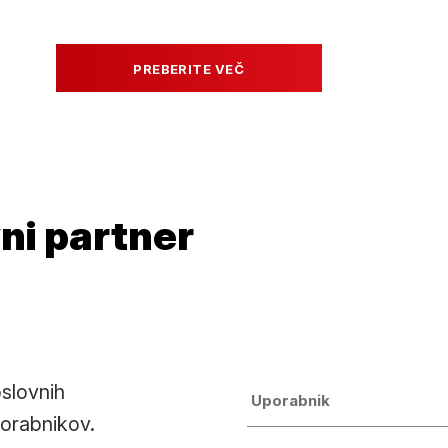
PREBERITE VEČ
vni partner
slovnih
Uporabnik
Uporabnik
porabnikov.