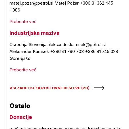
matej.pozar@petrol.si Matej Požar +386 31 362 445
+386
Preberite več
Industrijska maziva
Osrednja Slovenija aleksander.kamsek@petrol.si
Aleksander Kamšek +386 41 790 703 +386 41 745 028
Gorenjska
Preberite več
VSI ZADETKI ZA POSLOVNE REŠITVE (20)
Ostalo
Donacije
rdečim klovnovskim nosom v gozdu sadi majhno smreko