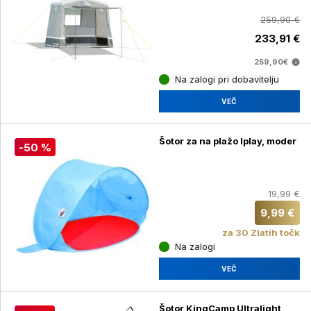
259,90 €
233,91 €
259,90€
Na zalogi pri dobavitelju
VEČ
Šotor za na plažo Iplay, moder
-50 %
19,99 €
9,99 €
za 30 Zlatih točk
Na zalogi
VEČ
Šotor KingCamp Ultralight