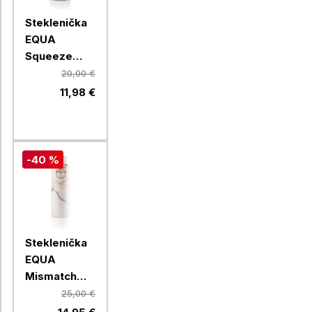
Steklenička
EQUA
Squeeze
Esprit
20,00 €
Feather, 550
11,98 €
ml
-40 %
Steklenička
EQUA
Mismatch
Lava, 750 ml
25,00 €