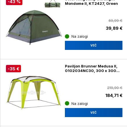
-43 %
Mondome II, KT2427, Green
69,99 €
39,89 €
Na zalogi
VEČ
Paviljon Brunner Medusa II,
-35 €
0102034NC30, 300 x 300
cm, zelen
219,90 €
184,71 €
Na zalogi
VEČ