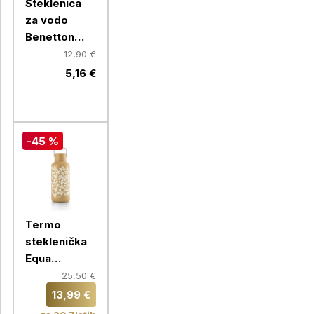
Steklenica
za vodo
Benetton
Rainbow 750
12,90 €
ml, zelena
5,16 €
-45 %
Termo
steklenička
Equa
Timeless,
25,50 €
600 ml,
13,99 €
Fleurs