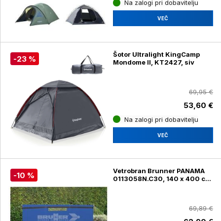
Na zalogi pri dobavitelju
VEČ
Šotor Ultralight KingCamp
-23 %
Mondome II, KT2427, siv
69,95 €
53,60 €
Na zalogi pri dobavitelju
VEČ
Vetrobran Brunner PANAMA
-10 %
0113058N.C30, 140 x 400 cm,
moder
69,89 €