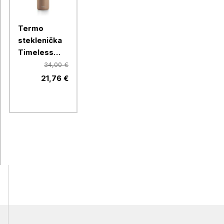
Termo
steklenička
Timeless
Equa, 600
34,00 €
ml, Toffee
21,76 €