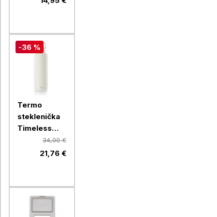
14,95 €
-36 %
Termo
steklenička
Timeless
Equa, 600
34,00 €
ml, bela
21,76 €