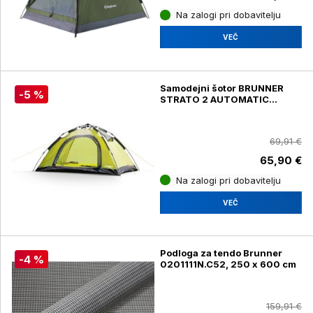
Na zalogi pri dobavitelju
VEČ
Samodejni šotor BRUNNER
-5 %
STRATO 2 AUTOMATIC
0102978N, za 2 osebi
69,91 €
65,90 €
Na zalogi pri dobavitelju
VEČ
Podloga za tendo Brunner
-4 %
0201111N.C52, 250 x 600 cm
159,91 €