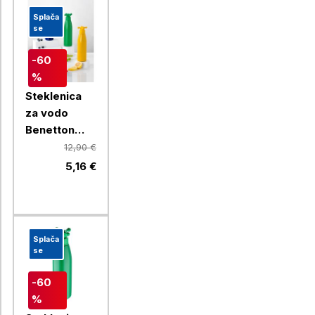
Splača
se
-60
%
Steklenica
za vodo
Benetton
Rainbow 750
12,90 €
ml, rumena
5,16 €
Splača
se
-60
%