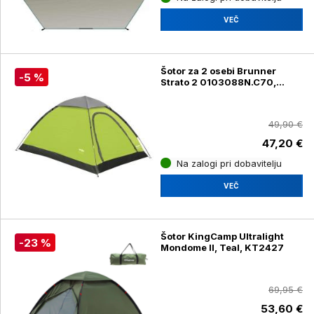
VEČ
Šotor za 2 osebi Brunner
-5 %
Strato 2 0103088N.C70,
zelen
49,90 €
47,20 €
Na zalogi pri dobavitelju
VEČ
Šotor KingCamp Ultralight
-23 %
Mondome II, Teal, KT2427
69,95 €
53,60 €