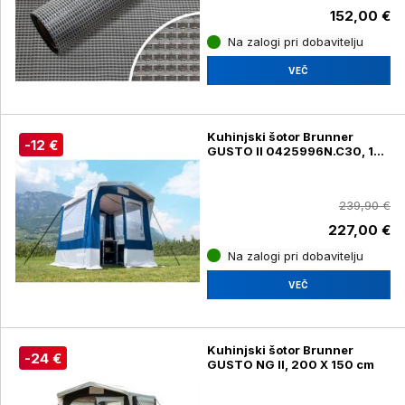
152,00 €
Na zalogi pri dobavitelju
VEČ
Kuhinjski šotor Brunner
-12 €
GUSTO II 0425996N.C30, 150
x 200 c, moder
239,90 €
227,00 €
Na zalogi pri dobavitelju
VEČ
Kuhinjski šotor Brunner
-24 €
GUSTO NG II, 200 X 150 cm