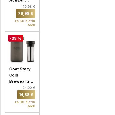
ActivAir
ToGo,
179,98 €
140X200 cm
79,98 €
za 50 Zlatih
točk
-38 %
Goat Story
Cold
Brewear za
hladno
24,00 €
pripravo
14,88 €
kave
za 30 Zlatih
točk