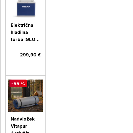
Električna
hladilna
torba IGLOO
MB40,
Hybrid
299,90 €
-55 %
Nadvložek
Vitapur