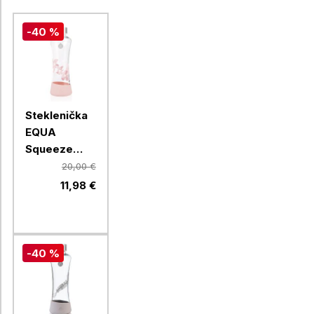
-40 %
Steklenička
EQUA
Squeeze
Esprit
20,00 €
Magnolia,
11,98 €
550 ml
-40 %