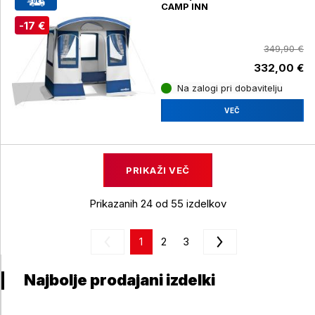
CAMP INN
-17 €
349,90 €
332,00 €
Na zalogi pri dobavitelju
VEČ
PRIKAŽI VEČ
Prikazanih 24 od 55 izdelkov
1
2
3
Najbolje prodajani izdelki