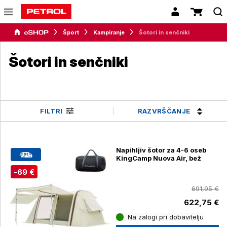
Šport
Kampiranje
Šotori in senčniki
Šotori in senčniki
RAZVRŠČANJE
FILTRI
Napihljiv šotor za 4-6 oseb
KingCamp Nuova Air, bež
-69 €
691,95 €
622,75 €
Na zalogi pri dobavitelju