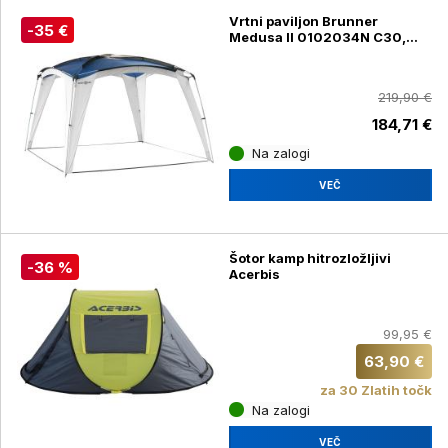
Vrtni paviljon Brunner
-35 €
Medusa II 0102034N C30,
300 x 300 cm, moder
219,90 €
184,71 €
Na zalogi
VEČ
Šotor kamp hitrozložljivi
-36 %
Acerbis
99,95 €
63,90 €
za 30 Zlatih točk
Na zalogi
VEČ