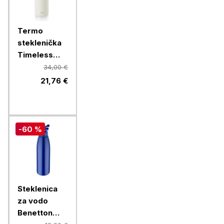
Termo
steklenička
Timeless
Equa, 600
34,00 €
ml, bela
21,76 €
-60 %
Steklenica
za vodo
Benetton