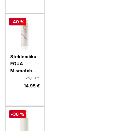
-40 %
Steklenička
EQUA
Mismatch
Lava, 750 ml
25,00 €
14,95 €
-36 %