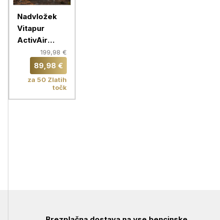
Nadvložek
Vitapur
ActivAir
ToGo,
199,98 €
160X200 cm
89,98 €
za 50 Zlatih
točk
Brezplačna dostava na vse bencinske