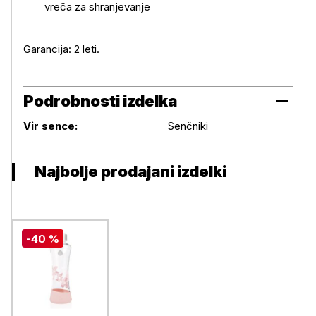
vreča za shranjevanje
Garancija: 2 leti.
Podrobnosti izdelka
Podrobnosti izdelka
Vir sence:
Senčniki
Najbolje prodajani izdelki
-40 %