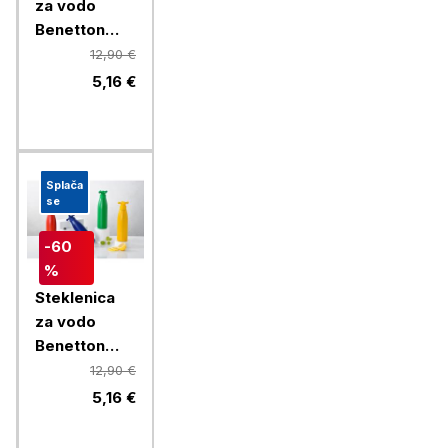
za vodo
Benetton
Rainbow 750
12,90 €
ml, rumena
5,16 €
Splača
se
-60
%
Steklenica
za vodo
Benetton
Rainbow 750
12,90 €
ml, rdeča
5,16 €