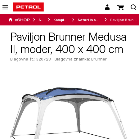
Šport
Kampiranje
Šotori in senčniki
Paviljon Brunner Medusa II, moder, 400 x 400 cm
Paviljon Brunner Medusa
II, moder, 400 x 400 cm
Blagovna št.: 320728
Blagovna znamka:
Brunner