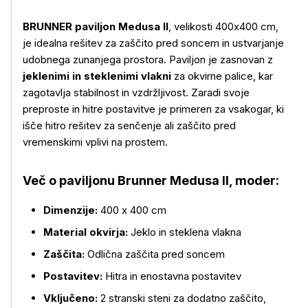
BRUNNER paviljon Medusa II
, velikosti 400x400 cm,
je idealna rešitev za zaščito pred soncem in ustvarjanje
udobnega zunanjega prostora. Paviljon je zasnovan z
jeklenimi in steklenimi vlakni
za okvirne palice, kar
zagotavlja stabilnost in vzdržljivost. Zaradi svoje
preproste in hitre postavitve je primeren za vsakogar, ki
išče hitro rešitev za senčenje ali zaščito pred
vremenskimi vplivi na prostem.
Več o izdelku
Več o paviljonu Brunner Medusa II, moder:
Dimenzije:
400 x 400 cm
Material okvirja:
Jeklo in steklena vlakna
Zaščita:
Odlična zaščita pred soncem
Postavitev:
Hitra in enostavna postavitev
Vključeno:
2 stranski steni za dodatno zaščito,