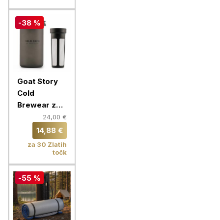
-38 %
Goat Story
Cold
Brewear za
hladno
24,00 €
pripravo
14,88 €
kave
za 30 Zlatih
točk
-55 %