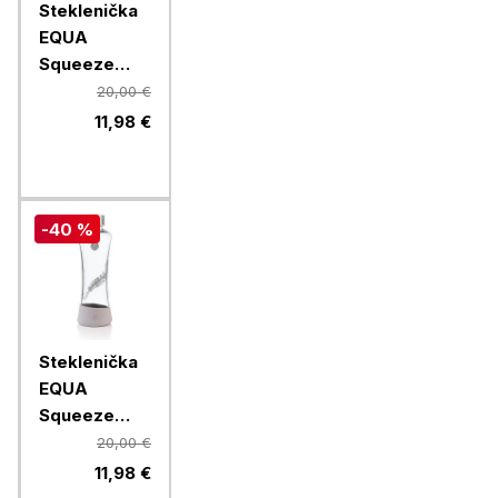
Steklenička
EQUA
Squeeze
Esprit
20,00 €
Magnolia,
11,98 €
550 ml
-40 %
Steklenička
EQUA
Squeeze
Esprit
20,00 €
Feather, 550
11,98 €
ml