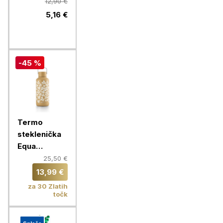
Rainbow 750
12,90 €
ml, modra
5,16 €
-45 %
Termo
steklenička
Equa
Timeless,
25,50 €
600 ml,
13,99 €
Fleurs
za 30 Zlatih
točk