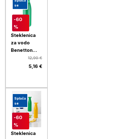
Splača
se
-60
%
Steklenica
za vodo
Benetton
Rainbow 750
12,90 €
ml, zelena
5,16 €
Splača
se
-60
%
Steklenica