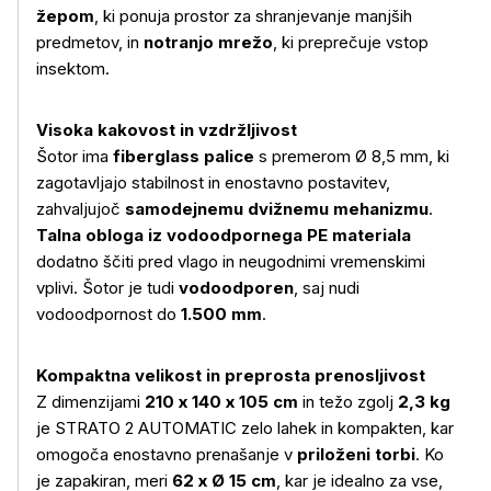
žepom
, ki ponuja prostor za shranjevanje manjših
predmetov, in
notranjo mrežo
, ki preprečuje vstop
insektom.
Visoka kakovost in vzdržljivost
Šotor ima
fiberglass palice
s premerom Ø 8,5 mm, ki
zagotavljajo stabilnost in enostavno postavitev,
zahvaljujoč
samodejnemu dvižnemu mehanizmu
.
Talna obloga iz vodoodpornega PE materiala
dodatno ščiti pred vlago in neugodnimi vremenskimi
vplivi. Šotor je tudi
vodoodporen
, saj nudi
vodoodpornost do
1.500 mm
.
Več o izdelku
Kompaktna velikost in preprosta prenosljivost
Z dimenzijami
210 x 140 x 105 cm
in težo zgolj
2,3 kg
je STRATO 2 AUTOMATIC zelo lahek in kompakten, kar
omogoča enostavno prenašanje v
priloženi torbi
. Ko
je zapakiran, meri
62 x Ø 15 cm
, kar je idealno za vse,