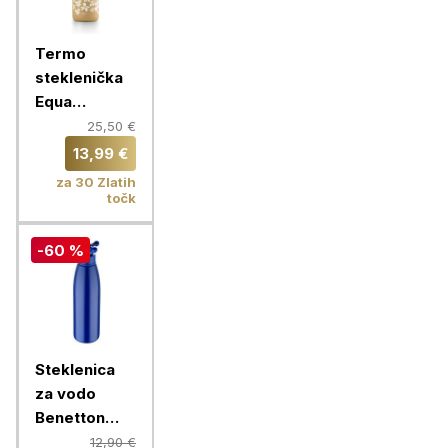
Termo
steklenička
Equa
Timeless,
25,50 €
600 ml,
13,99 €
Fleurs
za 30 Zlatih
točk
-60 %
Steklenica
za vodo
Benetton
Rainbow 750
12,90 €