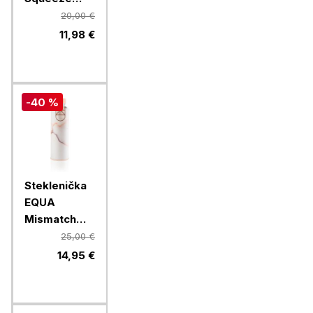
Esprit
20,00 €
Feather, 550
11,98 €
ml
-40 %
Steklenička
EQUA
Mismatch
Lava, 750 ml
25,00 €
14,95 €