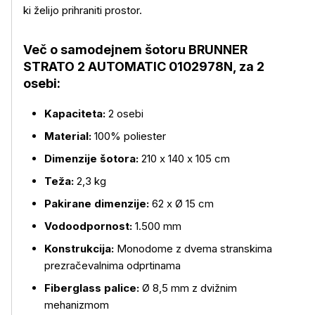
ki želijo prihraniti prostor.
Več o samodejnem šotoru BRUNNER
STRATO 2 AUTOMATIC 0102978N, za 2
osebi:
Kapaciteta:
2 osebi
Material:
100% poliester
Dimenzije šotora:
210 x 140 x 105 cm
Teža:
2,3 kg
Pakirane dimenzije:
62 x Ø 15 cm
Vodoodpornost:
1.500 mm
Konstrukcija:
Monodome z dvema stranskima
prezračevalnima odprtinama
Fiberglass palice:
Ø 8,5 mm z dvižnim
mehanizmom