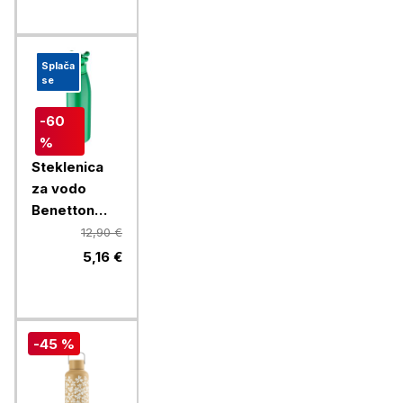
Splača
se
-60
%
Steklenica
za vodo
Benetton
Rainbow 750
12,90 €
ml, zelena
5,16 €
-45 %