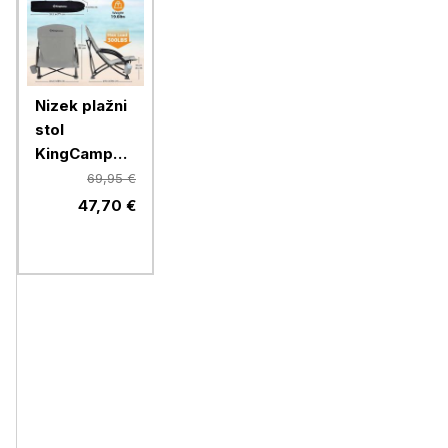
Nizek plažni
stol
KingCamp
KC3841, siv
69,95 €
47,70 €