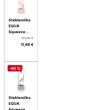
Steklenička
EQUA
Squeeze
Esprit
20,00 €
Magnolia,
11,98 €
550 ml
-40 %
Steklenička
EQUA
Squeeze