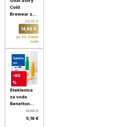
Goat Story
Cold
Brewear za
hladno
24,00 €
pripravo
14,88 €
kave
za 30 Zlatih
točk
Splača
se
-60
%
Steklenica
za vodo
Benetton
Rainbow 750
12,90 €
ml, rumena
5,16 €