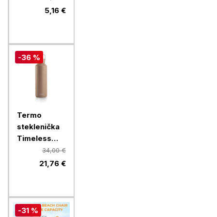
ml, modra
5,16 €
-36 %
Termo
steklenička
Timeless
Equa, 600
34,00 €
ml, Toffee
21,76 €
-31 %