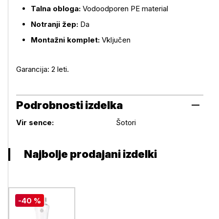
Talna obloga:
Vodoodporen PE material
Notranji žep:
Da
Montažni komplet:
Vključen
Garancija: 2 leti.
Podrobnosti izdelka
Podrobnosti izdelka
Vir sence:
Šotori
Najbolje prodajani izdelki
-40 %