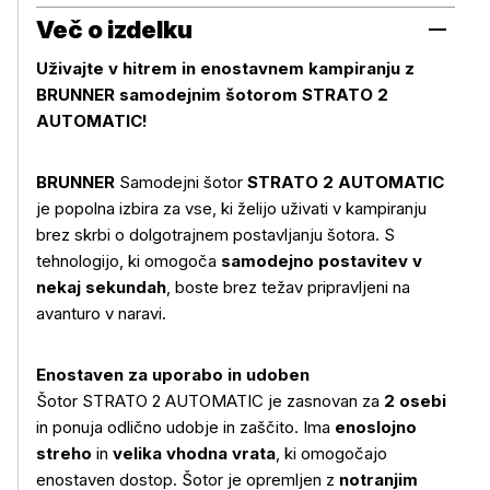
Več o izdelku
Uživajte v hitrem in enostavnem kampiranju z
BRUNNER samodejnim šotorom STRATO 2
AUTOMATIC!
BRUNNER
Samodejni šotor
STRATO 2 AUTOMATIC
je popolna izbira za vse, ki želijo uživati v kampiranju
brez skrbi o dolgotrajnem postavljanju šotora. S
tehnologijo, ki omogoča
samodejno postavitev v
nekaj sekundah
, boste brez težav pripravljeni na
avanturo v naravi.
Enostaven za uporabo in udoben
Šotor STRATO 2 AUTOMATIC je zasnovan za
2 osebi
in ponuja odlično udobje in zaščito. Ima
enoslojno
streho
in
velika vhodna vrata
, ki omogočajo
enostaven dostop. Šotor je opremljen z
notranjim