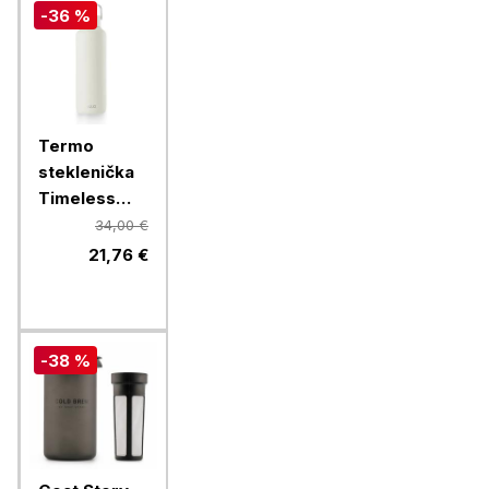
-36 %
Termo
steklenička
Timeless
Equa, 600
34,00 €
ml, bela
21,76 €
-38 %