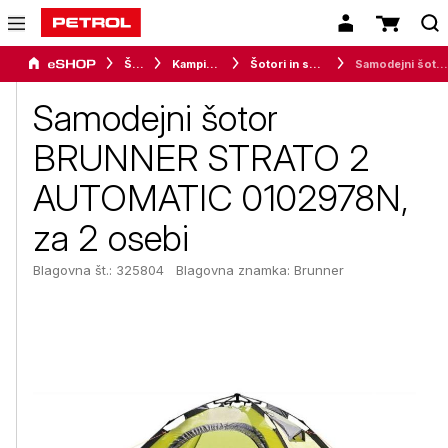
Šport
Kampiranje
Šotori in senčniki
Samodejni šotor BRUNNER STRATO 2 AUTOMATIC 0102978N, za 2 osebi
Samodejni šotor
BRUNNER STRATO 2
AUTOMATIC 0102978N,
za 2 osebi
Blagovna št.: 325804
Blagovna znamka:
Brunner