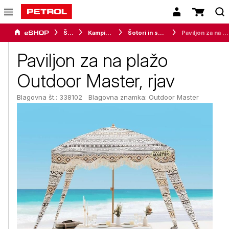
Šport
Kampiranje
Šotori in senčniki
Paviljon za na plažo Outdoor Master, rjav
Paviljon za na plažo
Outdoor Master, rjav
Blagovna št.: 338102
Blagovna znamka:
Outdoor Master