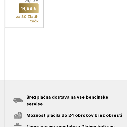
hladno
24,00 €
pripravo
14,88 €
kave
za 30 Zlatih
točk
Brezplačna dostava na vse bencinske
servise
Možnost plačila do 24 obrokov brez obresti
Nagrajevanje zvestobe z Zlatimi točkami