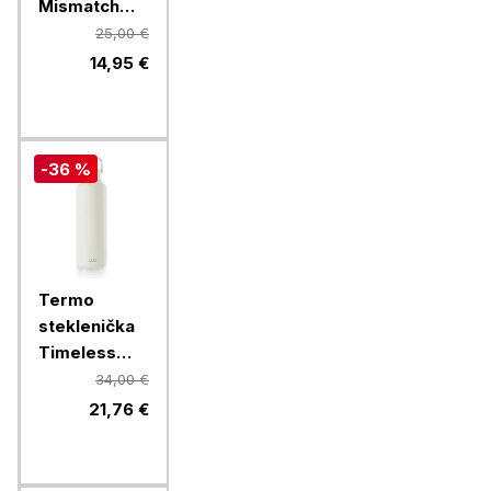
Mismatch
Lava, 750 ml
25,00 €
14,95 €
-36 %
Termo
steklenička
Timeless
Equa, 600
34,00 €
ml, bela
21,76 €