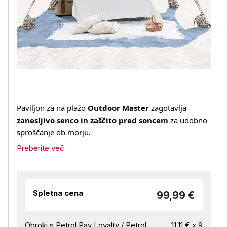
Paviljon za na plažo
Outdoor Master
zagotavlja
zanesljivo senco in zaščito pred soncem
za udobno
sproščanje ob morju.
Preberite več
Spletna cena
99,99 €
Obroki s Petrol Pay Loyalty / Petrol
11,11 € x 9