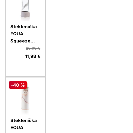
Steklenička
EQUA
Squeeze
Esprit
20,00 €
Feather, 550
11,98 €
ml
-40 %
Steklenička
EQUA