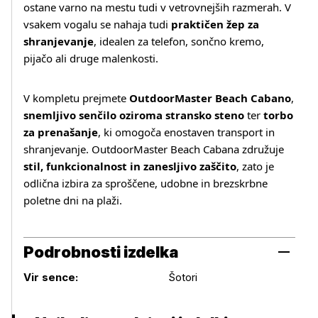
ostane varno na mestu tudi v vetrovnejših razmerah. V
vsakem vogalu se nahaja tudi
praktičen žep za
shranjevanje
, idealen za telefon, sončno kremo,
pijačo ali druge malenkosti.
V kompletu prejmete
OutdoorMaster Beach Cabano
,
snemljivo senčilo oziroma stransko steno
ter
torbo
za prenašanje
, ki omogoča enostaven transport in
shranjevanje. OutdoorMaster Beach Cabana združuje
stil, funkcionalnost in zanesljivo zaščito
, zato je
odlična izbira za sproščene, udobne in brezskrbne
poletne dni na plaži.
Podrobnosti izdelka
Podrobnosti izdelka
Vir sence:
Šotori