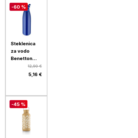
-60 %
Steklenica
za vodo
Benetton
Rainbow 750
12,90 €
ml, modra
5,16 €
-45 %