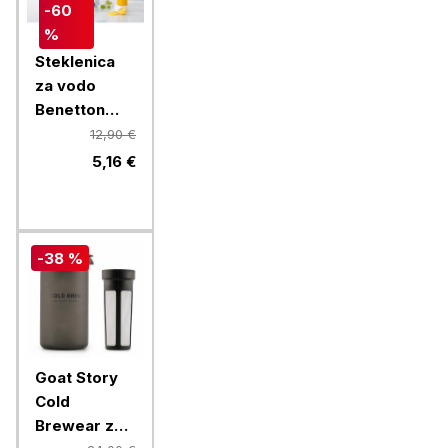
-60
%
Steklenica
za vodo
Benetton
Rainbow 750
12,90 €
ml, rdeča
5,16 €
-38 %
Goat Story
Cold
Brewear za