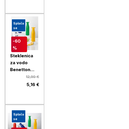
Splača
se
-60
%
Steklenica
za vodo
Benetton
Rainbow 750
12,90 €
ml, rumena
5,16 €
Splača
se