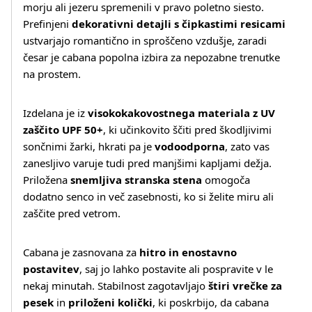
morju ali jezeru spremenili v pravo poletno siesto.
Prefinjeni
dekorativni detajli s čipkastimi resicami
ustvarjajo romantično in sproščeno vzdušje, zaradi
česar je cabana popolna izbira za nepozabne trenutke
na prostem.
Izdelana je iz
visokokakovostnega materiala z UV
zaščito UPF 50+
, ki učinkovito ščiti pred škodljivimi
sončnimi žarki, hkrati pa je
vodoodporna
, zato vas
zanesljivo varuje tudi pred manjšimi kapljami dežja.
Priložena
snemljiva stranska stena
omogoča
dodatno senco in več zasebnosti, ko si želite miru ali
Več o izdelku
zaščite pred vetrom.
Cabana je zasnovana za
hitro in enostavno
postavitev
, saj jo lahko postavite ali pospravite v le
nekaj minutah. Stabilnost zagotavljajo
štiri vrečke za
pesek
in
priloženi količki
, ki poskrbijo, da cabana