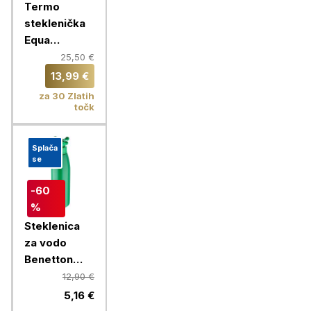
Termo
steklenička
Equa
Timeless,
25,50 €
600 ml,
13,99 €
Fleurs
za 30 Zlatih
točk
Splača
se
-60
%
Steklenica
za vodo
Benetton
Rainbow 750
12,90 €
ml, zelena
5,16 €