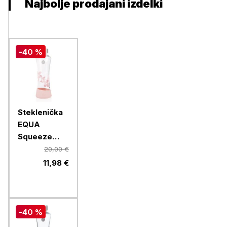
Najbolje prodajani izdelki
-40 %
Steklenička
EQUA
Squeeze
Esprit
20,00 €
Magnolia,
11,98 €
550 ml
-40 %