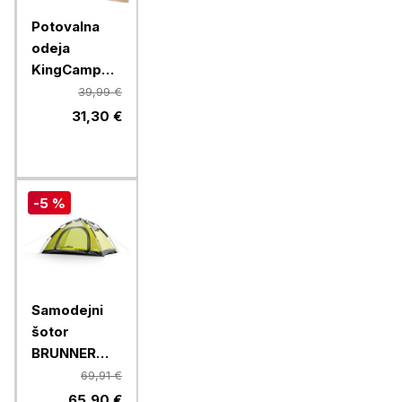
Potovalna
odeja
KingCamp
KS2013, 200
39,99 €
x 144 cm,
31,30 €
črna
-5 %
Samodejni
šotor
BRUNNER
STRATO 2
69,91 €
AUTOMATIC
65,90 €