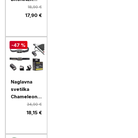
LOTUS
18,90 €
FOLD-AWAY
17,90 €
0203068N.C70,
zelena
-47 %
Naglavna
svetilka
Chameleon
B2SX - LED
34,90 €
polnilna
18,15 €
svetilka z
rdečo lučko
- črna