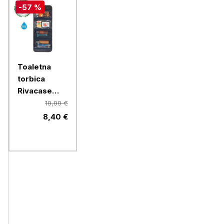
-57 %
Toaletna
torbica
Rivacase
ECO 8408
19,99 €
8,40 €