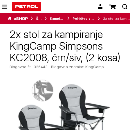
Šport
Kampiranje
Pohištvo za kampiranje
2x stol za kampiranje KingCamp Simpsons KC2008, črn/siv, (2 kosa)
2x stol za kampiranje
KingCamp Simpsons
KC2008, črn/siv, (2 kosa)
Blagovna št.: 326443
Blagovna znamka:
KingCamp