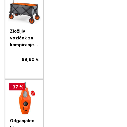
Zložljiv
voziček za
kampiranje
VonHaus
VONDV-
69,90 €
2500308,
do 70 kg
-37 %
Odganjalec