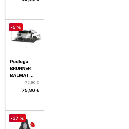
0102978N,
za 2 osebi
-5 %
Podloga
BRUNNER
BALMAT
0102046N.C20,
79,90 €
250 x 400
75,80 €
cm, črna
-37 %