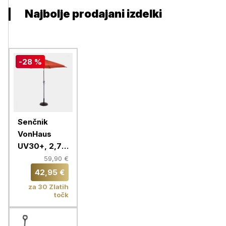
Najbolje prodajani izdelki
-28 %
Senčnik
VonHaus
UV30+, 2,7
m, oranžen,
59,90 €
samostoječi
42,95 €
za 30 Zlatih
točk