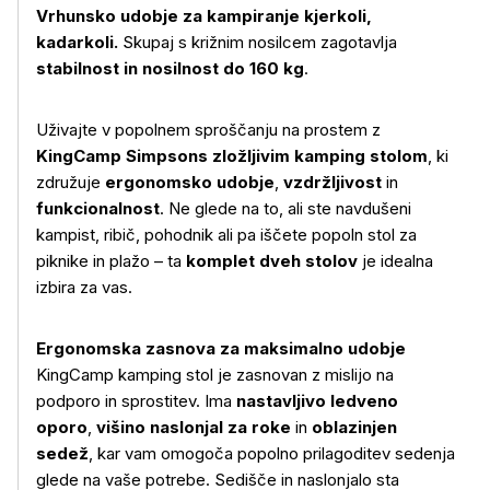
Vrhunsko udobje za kampiranje kjerkoli,
kadarkoli.
Skupaj s križnim nosilcem zagotavlja
stabilnost in nosilnost do 160 kg
.
Uživajte v popolnem sproščanju na prostem z
KingCamp Simpsons zložljivim kamping stolom
, ki
združuje
ergonomsko udobje
,
vzdržljivost
in
funkcionalnost
. Ne glede na to, ali ste navdušeni
kampist, ribič, pohodnik ali pa iščete popoln stol za
piknike in plažo – ta
komplet dveh stolov
je idealna
izbira za vas.
Ergonomska zasnova za maksimalno udobje
KingCamp kamping stol je zasnovan z mislijo na
podporo in sprostitev. Ima
nastavljivo ledveno
oporo
,
višino naslonjal za roke
in
oblazinjen
sedež
, kar vam omogoča popolno prilagoditev sedenja
glede na vaše potrebe. Sedišče in naslonjalo sta