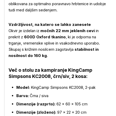
oblikovana za optimalno poravnavo hrbtenice in udobje
tudi med daljšim sedenjem.
Vzdržljivost, na katero se lahko zanesete
Okvir je izdelan iz
močnih 22 mm jeklenih cevi
in
prekrit z
600D Oxford tkanino
, ki je odporna na
Več o izdelku
trganje, vremenske vplive in vsakodnevno uporabo.
Skupaj s križnim nosilcem zagotavlja
stabilnost in
nosilnost do 160 kg
.
Več o stolu za kampiranje KingCamp
Simpsons KC2008, črn/siv, 2 kosa:
Model:
KingCamp Simpsons KC2008, 2-pak
Barva:
Črna / siva
Dimenzije (razprto):
62 × 60 × 105 cm
Dimenzije (zloženo):
97 × 22 × 20 cm