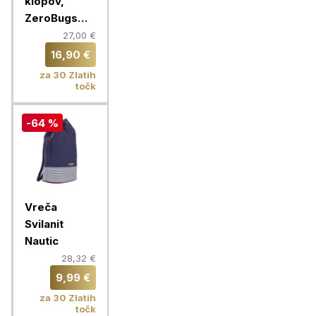
klopov,
ZeroBugs
PLUS,
27,00 €
oranžna
16,90 €
za 30 Zlatih
točk
-64 %
Vreča
Svilanit
Nautic
28,32 €
9,99 €
za 30 Zlatih
točk