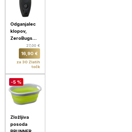
Odganjalec
klopov,
ZeroBugs
PLUS, črna
27,00 €
16,90 €
za 30 Zlatih
točk
-5 %
Zložljiva
posoda
BRUNNER