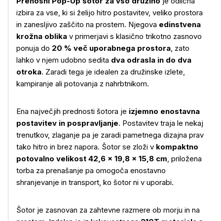
Prenosni Pop‑Up šotor za vso družino
je odlična
izbira za vse, ki si želijo hitro postavitev, veliko prostora
in zanesljivo zaščito na prostem. Njegova
edinstvena
krožna oblika
v primerjavi s klasično trikotno zasnovo
ponuja do
20 % več uporabnega prostora
, zato
lahko v njem udobno sedita
dva odrasla in do dva
otroka
. Zaradi tega je idealen za družinske izlete,
kampiranje ali potovanja z nahrbtnikom.
Ena največjih prednosti šotora je
izjemno enostavna
postavitev in pospravljanje
. Postavitev traja le nekaj
trenutkov, zlaganje pa je zaradi pametnega dizajna prav
tako hitro in brez napora. Šotor se zloži v
kompaktno
potovalno velikost 42,6 × 19,8 × 15,8 cm
, priložena
torba za prenašanje pa omogoča enostavno
shranjevanje in transport, ko šotor ni v uporabi.
Šotor je zasnovan za zahtevne razmere ob morju in na