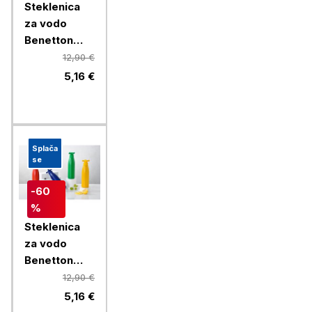
Steklenica
za vodo
Benetton
Rainbow 750
12,90 €
ml, rumena
5,16 €
Splača
se
-60
%
Steklenica
za vodo
Benetton
Rainbow 750
12,90 €
ml, rdeča
5,16 €