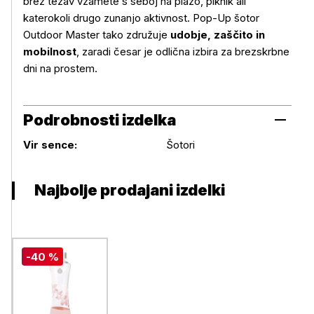
brez težav vzamete s seboj na plažo, piknik ali
katerokoli drugo zunanjo aktivnost. Pop‑Up šotor
Outdoor Master tako združuje
udobje, zaščito in
mobilnost
, zaradi česar je odlična izbira za brezskrbne
dni na prostem.
Podrobnosti izdelka
Podrobnosti izdelka
Vir sence:
Šotori
Najbolje prodajani izdelki
-40 %