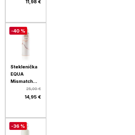
Feather, 550
11,98 €
ml
-40 %
Steklenička
EQUA
Mismatch
Lava, 750 ml
25,00 €
14,95 €
-36 %