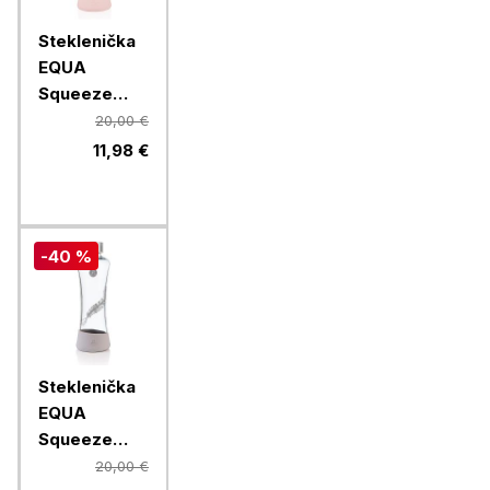
Steklenička
EQUA
Squeeze
Esprit
20,00 €
Magnolia,
11,98 €
550 ml
-40 %
Steklenička
EQUA
Squeeze
Esprit
20,00 €