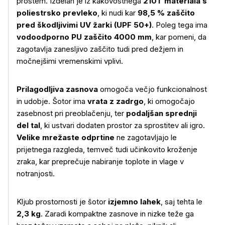
prostem. Izdelan je iz kakovostnega
210T materiala s
Več o izdelku
poliestrsko prevleko
, ki nudi kar
98,5 % zaščito
pred škodljivimi UV žarki (UPF 50+)
. Poleg tega ima
vodoodporno PU zaščito 4000 mm
, kar pomeni, da
zagotavlja zanesljivo zaščito tudi pred dežjem in
močnejšimi vremenskimi vplivi.
Prilagodljiva zasnova
omogoča večjo funkcionalnost
in udobje. Šotor ima
vrata z zadrgo
, ki omogočajo
zasebnost pri preoblačenju, ter
podaljšan sprednji
del tal
, ki ustvari dodaten prostor za sprostitev ali igro.
Velike mrežaste odprtine
ne zagotavljajo le
prijetnega razgleda, temveč tudi učinkovito kroženje
zraka, kar preprečuje nabiranje toplote in vlage v
notranjosti.
Kljub prostornosti je šotor
izjemno lahek
, saj tehta le
2,3 kg
. Zaradi kompaktne zasnove in nizke teže ga