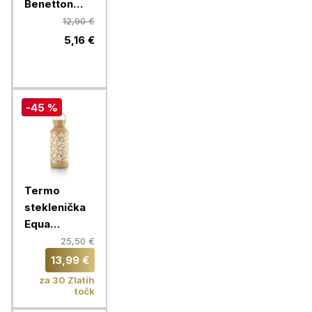
Benetton
Rainbow 750
12,90 €
ml, modra
5,16 €
-45 %
Termo
steklenička
Equa
Timeless,
25,50 €
600 ml,
13,99 €
Fleurs
za 30 Zlatih
točk