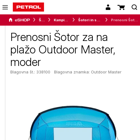
Šport
Kampiranje
Šotori in senčniki
Prenosni Šotor za na plažo Outdoor Master, moder
Prenosni Šotor za na
plažo Outdoor Master,
moder
Blagovna št.: 338100
Blagovna znamka:
Outdoor Master