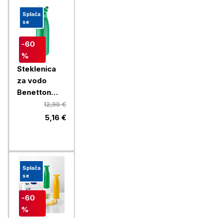
Splača
se
-60
%
Steklenica
za vodo
Benetton
Rainbow 750
12,90 €
ml, zelena
5,16 €
Splača
se
-60
%