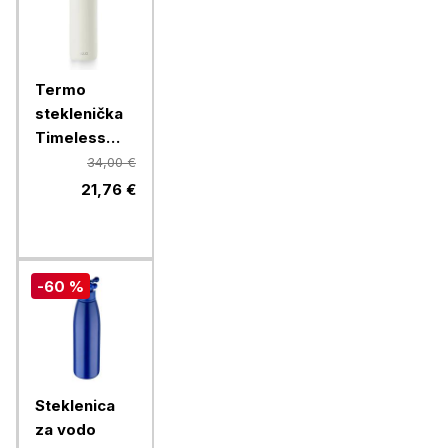
Termo
steklenička
Timeless
Equa, 600
34,00 €
ml, bela
21,76 €
-60 %
Steklenica
za vodo