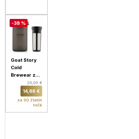
-38 %
Goat Story
Cold
Brewear za
hladno
24,00 €
pripravo
14,88 €
kave
za 30 Zlatih
točk