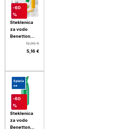
-60
%
Steklenica
za vodo
Benetton
Rainbow 750
12,90 €
ml, rumena
5,16 €
Splača
se
-60
%
Steklenica
za vodo
Benetton