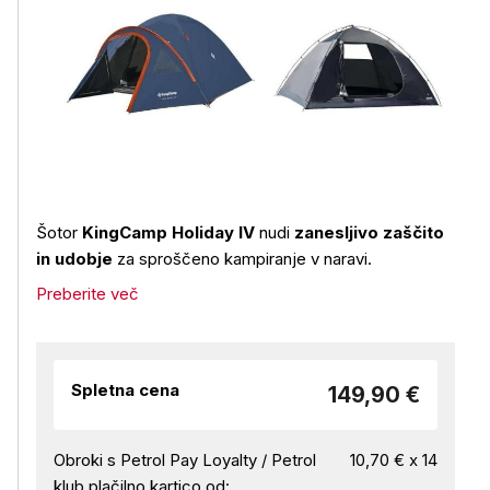
Šotor
KingCamp Holiday IV
nudi
zanesljivo zaščito
in udobje
za sproščeno kampiranje v naravi.
Preberite več
Spletna cena
149,90 €
Obroki s Petrol Pay Loyalty / Petrol
10,70 € x 14
klub plačilno kartico od: