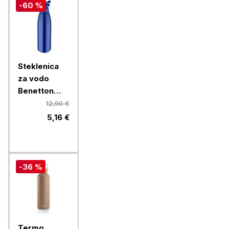
-60 %
Steklenica
za vodo
Benetton
Rainbow 750
12,90 €
ml, modra
5,16 €
-36 %
Termo