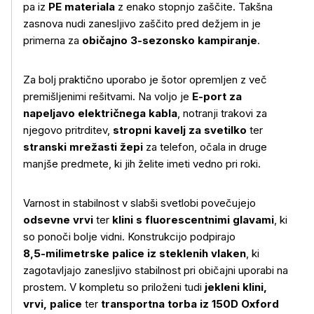
pa iz
PE materiala
z enako stopnjo zaščite. Takšna
zasnova nudi zanesljivo zaščito pred dežjem in je
primerna za
običajno 3‑sezonsko kampiranje
.
Za bolj praktično uporabo je šotor opremljen z več
premišljenimi rešitvami. Na voljo je
E‑port za
napeljavo električnega kabla
, notranji trakovi za
njegovo pritrditev,
stropni kavelj za svetilko
ter
stranski mrežasti žepi
za telefon, očala in druge
manjše predmete, ki jih želite imeti vedno pri roki.
Varnost in stabilnost v slabši svetlobi povečujejo
odsevne vrvi
ter
klini s fluorescentnimi glavami
, ki
Več o izdelku
so ponoči bolje vidni. Konstrukcijo podpirajo
8,5‑milimetrske palice iz steklenih vlaken
, ki
zagotavljajo zanesljivo stabilnost pri običajni uporabi na
prostem. V kompletu so priloženi tudi
jekleni klini,
vrvi, palice
ter
transportna torba iz 150D Oxford