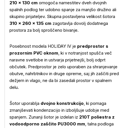
210 × 130 cm
omogoča namestitev dveh dvojnih
spalnih podlog ter udobno spanje za manjšo družino ali
skupino prijateljev. Skupna postavljena velikost šotora
310 × 260 × 135 cm
zagotavlja dovolj dodatnega
prostora za bolj sproščeno bivanje.
Posebnost modela HOLIDAY IV je
predprostor s
prozornim PVC oknom
, ki v notranjost spušča več
naravne svetlobe in ustvarja prijetnejši, bolj odprt
občutek. Predprostor je zelo uporaben za shranjevanje
obutve, nahrbtnikov in druge opreme, saj jih zaščiti pred
dežjem in vlago, ne da bi zasedali prostor v spalnem
delu.
Šotor uporablja
dvojno konstrukcijo
, ki pomaga
zmanjševati kondenzacijo in izboljšuje udobje med
spanjem. Zunanji šotor je izdelan iz
210T poliestra z
vodoodporno zaščito PU3000 mm
, talna podloga