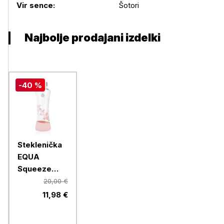
Podrobnosti izdelka
Vir sence:
Šotori
Najbolje prodajani izdelki
-40 %
Steklenička
EQUA
Squeeze
Esprit
20,00 €
Magnolia,
11,98 €
550 ml