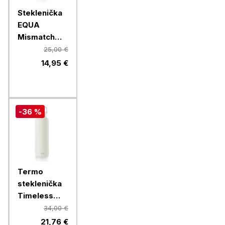
Steklenička
EQUA
Mismatch
Lava, 750 ml
25,00 €
14,95 €
-36 %
Termo
steklenička
Timeless
Equa, 600
34,00 €
ml, bela
21,76 €