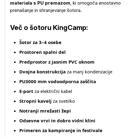
materiala s PU premazom
, ki omogoča enostavno
prenašanje in shranjevanje šotora.
Več o šotoru KingCamp:
Šotor za 3–4 osebe
Prostoren spalni del
Predprostor z jasnim PVC oknom
Dvojna konstrukcija
za manj kondenzacije
PU3000 mm vodoodporna zaščita
E‑port
za električni kabel
Stropni kavelj
za svetilko
Notranji mrežasti žepi
Odsevne vrvi in dobro vidni klini
Primeren za kampiranje in festivale