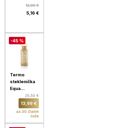
Rainbow 750
12,90 €
ml, zelena
5,16 €
-45 %
Termo
steklenička
Equa
Timeless,
25,50 €
600 ml,
13,99 €
Fleurs
za 30 Zlatih
točk