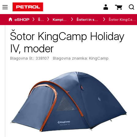
Šport
Kampiranje
Šotori in senčniki
Šotor KingCamp Holiday IV, moder
Šotor KingCamp Holiday
IV, moder
Blagovna št.: 338107
Blagovna znamka:
KingCamp