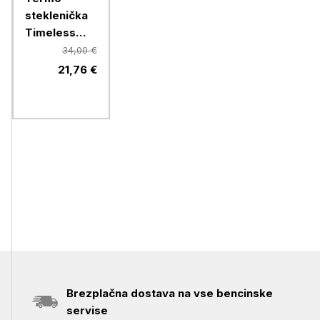
steklenička
Timeless
Equa, 600
34,00 €
ml, Toffee
21,76 €
Brezplačna dostava na vse bencinske
servise