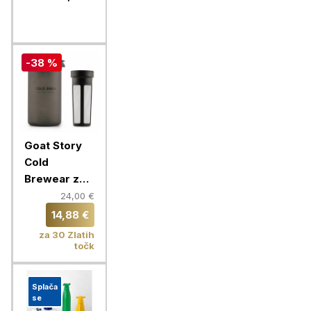
-38 %
Goat Story
Cold
Brewear za
hladno
24,00 €
pripravo
14,88 €
kave
za 30 Zlatih
točk
Splača
se