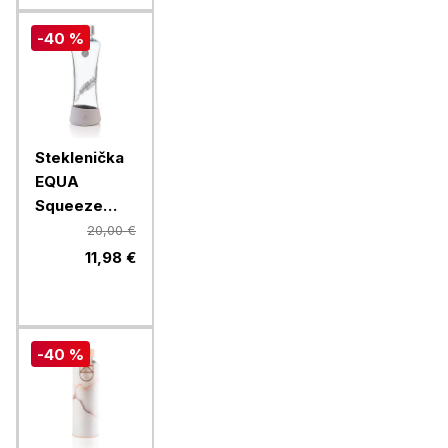
-40 %
Steklenička
EQUA
Squeeze
Esprit
20,00 €
Feather, 550
11,98 €
ml
-40 %