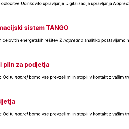
dločitve Učinkovito upravljanje Digitalizacija upravljanja
Napred
macijski sistem TANGO
h celovitih energetskih rešitev Z
napredno
analitiko postavljamo 
 plin za podjetja
ec Od tu
naprej
bomo vse prevzeli mi in stopili v kontakt z vašim t
djetja
ec Od tu
naprej
bomo vse prevzeli mi in stopili v kontakt z vašim t