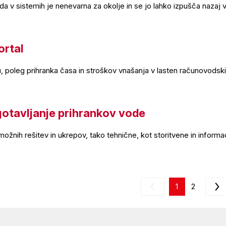
da v sistemih je nenevarna za okolje in se jo lahko izpušča nazaj 
ortal
poleg prihranka časa in stroškov vnašanja v lasten računovodski
tavljanje prihrankov vode
ožnih rešitev in ukrepov, tako tehnične, kot storitvene in infor
1
2