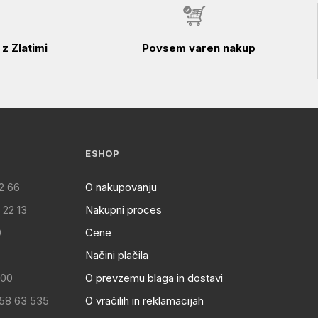
z Zlatimi
Povsem varen nakup
ESHOP
2 66
O nakupovanju
 22 13
Nakupni proces
0
Cene
Načini plačila
:00
O prevzemu blaga in dostavi
 58 63 535
O vračilih in reklamacijah