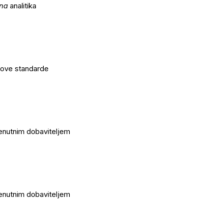
na
analitika
nove standarde
renutnim dobaviteljem
renutnim dobaviteljem