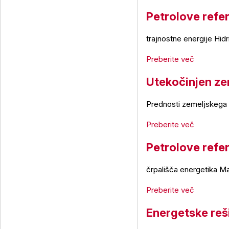
Petrolove refe
trajnostne energije Hid
Preberite več
Utekočinjen zem
Prednosti zemeljskega p
Preberite več
Petrolove refe
črpališča energetika M
Preberite več
Energetske reši