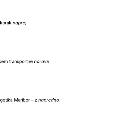
i korak
naprej
dvsem transportne
narave
getika Maribor – z
napredno