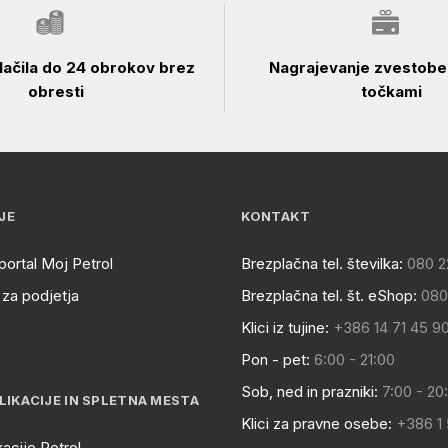
ačila do 24 obrokov brez
Nagrajevanje zvestobe 
obresti
točkami
JE
KONTAKT
portal Moj Petrol
Brezplačna tel. številka:
080 2
za podjetja
Brezplačna tel. št. eShop:
080
Klici iz tujine:
+386 14 71 45 9
Pon - pet:
6:00 - 21:00
Sob, ned in prazniki:
7:00 - 20
LIKACIJE IN SPLETNA MESTA
Klici za pravne osebe:
+386 1
kacije Petrol