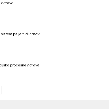
v
naravo
.
 sistem pa je tudi
naravi
macijsko procesne
narave