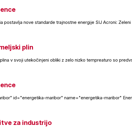
rence
ria postavlja nove standarde trajnostne energije SIJ Acroni: Zelen
eljski plin
lina v svoji utekočinjeni obliki z zelo nizko tempreaturo so pre
rence
aribor" id="energetika-maribor" name="energetika-maribor" Ener
tve za industrijo