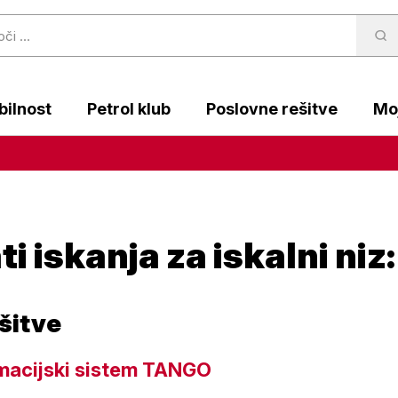
ilnost
Petrol klub
Poslovne rešitve
Moj
ti iskanja za iskalni ni
šitve
macijski sistem TANGO