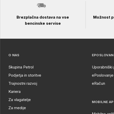
Brezplačna dostava na vse
Možnost pl
bencinske servise
O NAS
EPOSLOVAN
Skupina Petrol
Uporabniški 
Podjetja in storitve
ePoslovanje 
Trajnostni razvoj
eRačun
Kariera
Za vlagatelje
MOBILNE AP
Za medije
Mobilne apli