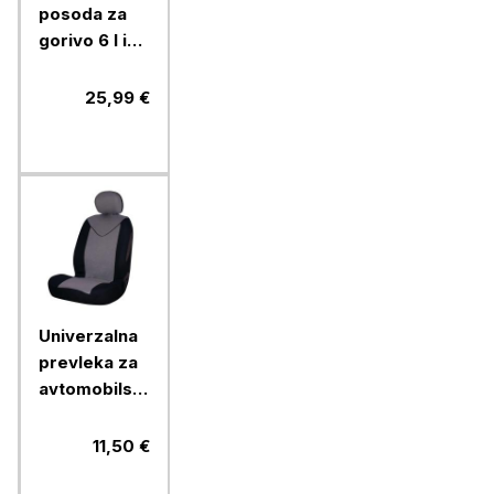
posoda za
gorivo 6 l in
olje 2,5 l
Ramda
25,99 €
Univerzalna
prevleka za
avtomobilski
sedež Car+
prednja,
11,50 €
črna/ siva