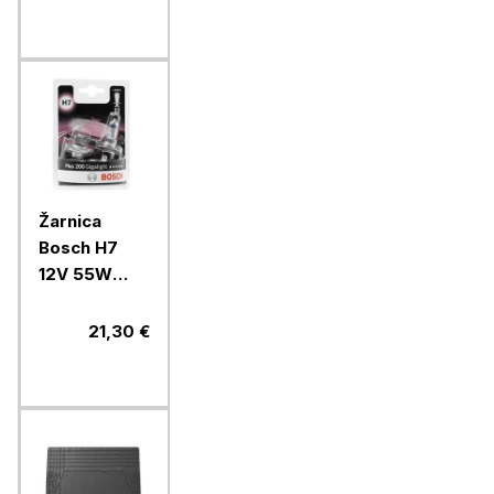
Žarnica
Bosch H7
12V 55W
Gigalight
Plus 200, 2/1
21,30 €