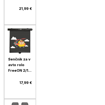
velikost XL
21,99 €
Senčnik za v
avto rolo
FreeON 2/1,
lisička
17,99 €