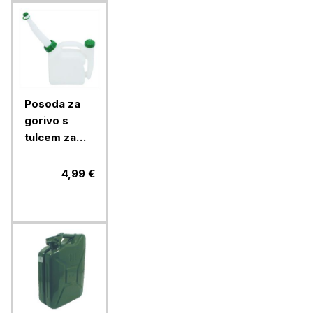
Posoda za
gorivo s
tulcem za
nalivanje
Ramda 2 l
4,99 €