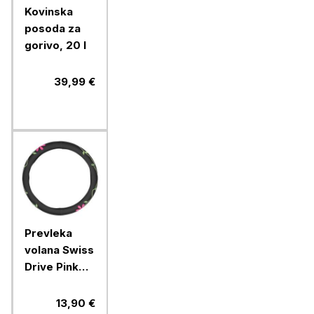
Kovinska
posoda za
gorivo, 20 l
39,99 €
Prevleka
volana Swiss
Drive Pink
Flower
Power
13,90 €