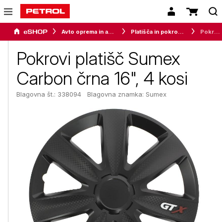
Avto oprema in avtomobilizem
Platišča in pokrovi koles
Pokrovi platišč Sumex Carbon črna 16", 4 kosi
Pokrovi platišč Sumex
Carbon črna 16", 4 kosi
Blagovna št.: 338094
Blagovna znamka:
Sumex