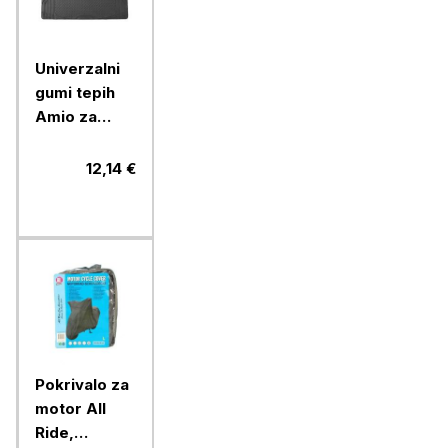
Univerzalni
gumi tepih
Amio za
prtljažnik, 1
kos
12,14 €
Pokrivalo za
motor All
Ride,