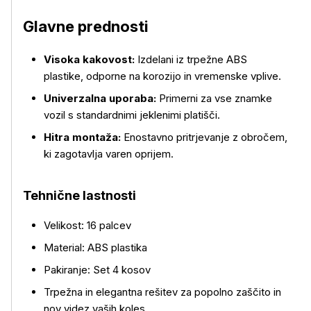
Glavne prednosti
Visoka kakovost:
Izdelani iz trpežne ABS
plastike, odporne na korozijo in vremenske vplive.
Univerzalna uporaba:
Primerni za vse znamke
Več o izdelku
vozil s standardnimi jeklenimi platišči.
Hitra montaža:
Enostavno pritrjevanje z obročem,
ki zagotavlja varen oprijem.
Tehnične lastnosti
Velikost: 16 palcev
Material: ABS plastika
Pakiranje: Set 4 kosov
Trpežna in elegantna rešitev za popolno zaščito in
nov videz vaših koles.