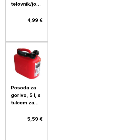
telovnik/jopič,
rumen
4,99 €
Posoda za
gorivo, 5 l, s
tulcem za
nalivanje
5,59 €