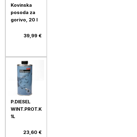
Kovinska
posoda za
gorivo, 20 l
39,99 €
P.DIESEL
WINT.PROT.K,
1L
23,60 €