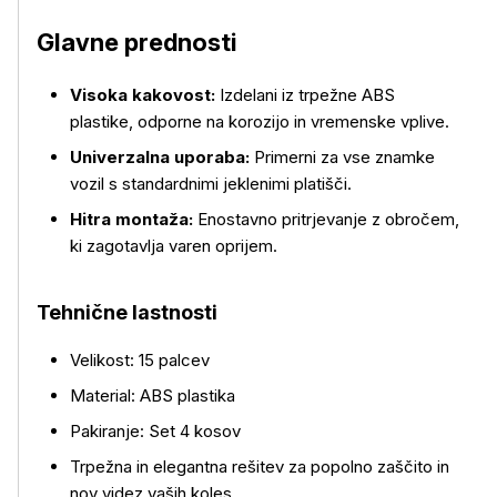
Glavne prednosti
Visoka kakovost:
Izdelani iz trpežne ABS
plastike, odporne na korozijo in vremenske vplive.
Univerzalna uporaba:
Primerni za vse znamke
Več o izdelku
vozil s standardnimi jeklenimi platišči.
Hitra montaža:
Enostavno pritrjevanje z obročem,
ki zagotavlja varen oprijem.
Tehnične lastnosti
Velikost: 15 palcev
Material: ABS plastika
Pakiranje: Set 4 kosov
Trpežna in elegantna rešitev za popolno zaščito in
nov videz vaših koles.