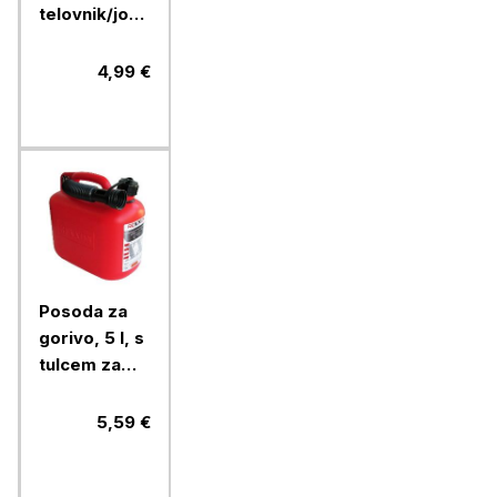
telovnik/jopič,
rumen
4,99 €
Posoda za
gorivo, 5 l, s
tulcem za
nalivanje
5,59 €