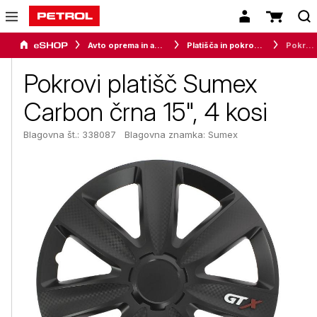
Avto oprema in avtomobilizem
Platišča in pokrovi koles
Pokrovi platišč Sumex Carbon črna 15", 4 kosi
Pokrovi platišč Sumex
Carbon črna 15", 4 kosi
Blagovna št.: 338087
Blagovna znamka:
Sumex