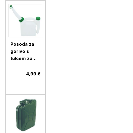
Posoda za
gorivo s
tulcem za
nalivanje
Ramda 2 l
4,99 €