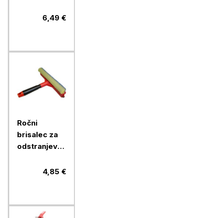
avto (2 kosa
+ vijaki)
6,49 €
Ročni
brisalec za
odstranjevanje
insektov
4,85 €