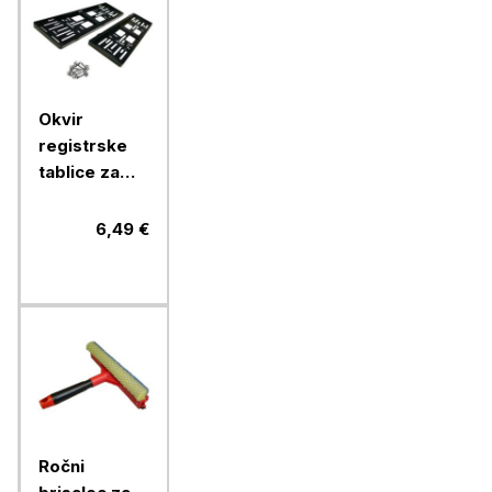
Okvir
registrske
tablice za
avto (2 kosa
+ vijaki)
6,49 €
Ročni