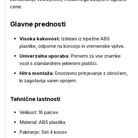
cene.
Glavne prednosti
Visoka kakovost:
Izdelani iz trpežne ABS
plastike, odporne na korozijo in vremenske vplive.
Univerzalna uporaba:
Primerni za vse znamke
Več o izdelku
vozil s standardnimi jeklenimi platišči.
Hitra montaža:
Enostavno pritrjevanje z obročem,
ki zagotavlja varen oprijem.
Tehnične lastnosti
Velikost: 16 palcev
Material: ABS plastika
Pakiranje: Set 4 kosov