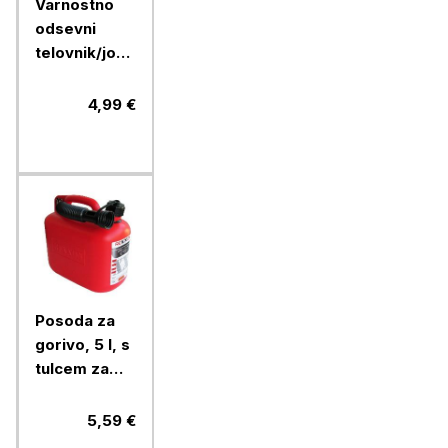
Varnostno
odsevni
telovnik/jopič,
rumen
4,99 €
Posoda za
gorivo, 5 l, s
tulcem za
nalivanje
5,59 €