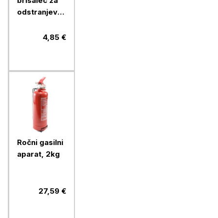
brisalec za
odstranjevanje
insektov
4,85 €
Ročni gasilni
aparat, 2kg
27,59 €