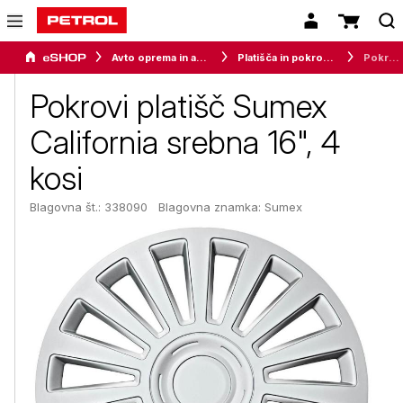
Avto oprema in avtomobilizem
Platišča in pokrovi koles
Pokrovi platišč Sumex California srebna 16", 4 kosi
Pokrovi platišč Sumex
California srebna 16", 4
kosi
Blagovna št.: 338090
Blagovna znamka:
Sumex