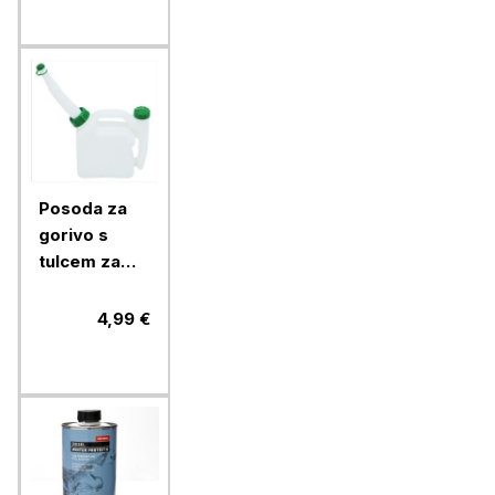
Posoda za
gorivo s
tulcem za
nalivanje
Ramda 2 l
4,99 €