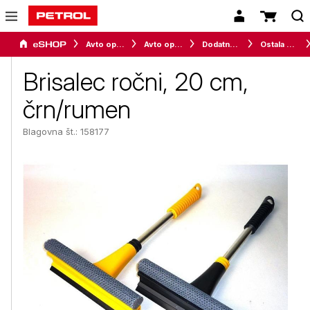
Avto oprema in avtomobilizem
Avto oprema
Dodatna oprema
Ostala dodatna oprema
Brisalec ročni, 20 cm,
črn/rumen
Blagovna št.: 158177