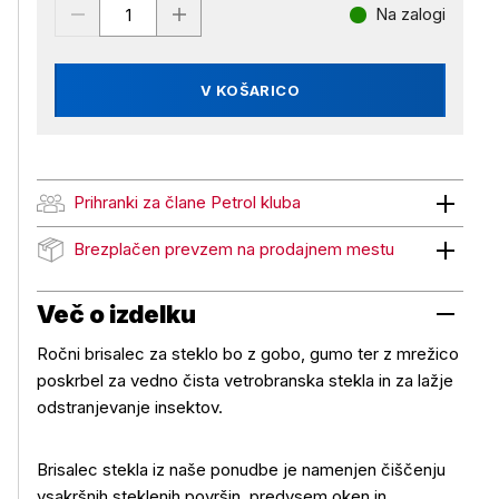
Na zalogi
V KOŠARICO
Prihranki za člane Petrol kluba
Prihranki za člane Petrol kluba
Brezplačen prevzem na prodajnem mestu
Brezplačen prevzem na prodajnem mestu
Več o izdelku
Ročni brisalec za steklo bo z gobo, gumo ter z mrežico
poskrbel za vedno čista vetrobranska stekla in za lažje
odstranjevanje insektov.
Brisalec stekla iz naše ponudbe je namenjen čiščenju
vsakršnih steklenih površin, predvsem oken in