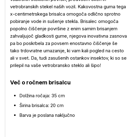
vetrobranskih stekel naših vozil. Kakovostna guma tega
x-centimetrskega brisalca omogoča odlično sprotno
pobiranje vode in sušenje stekla. Brisalec omogoča
popolno čiščenje površine z enim samim brisanjem
zahvaljujoč gladkosti gume, njegova inovativna zasnova
Več o izdelku
pa bo poskrbela za povsem enostavno čiščenje še
tako trdovratne umazanije, ki vam kali pogled na cesto
ali v svet. Da, tudi zasušenih ostankov insektov, ki so se
prilepil na vaše vetrobransko steklo ali šipo!
Več o ročnem brisalcu
Dolžina ročaja: 35 cm
Širina brisalca: 20 cm
Barva je poslana naključno