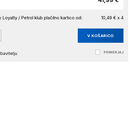
41,99 €
 Loyalty / Petrol klub plačilno kartico od:
10,49 € x 4
V KOŠARICO
PRIMERJAJ
bavitelju