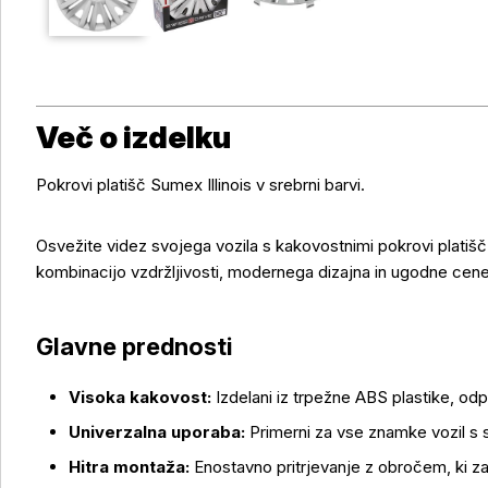
Več o izdelku
Pokrovi platišč Sumex Illinois v srebrni barvi.
Osvežite videz svojega vozila s kakovostnimi pokrovi platišč S
kombinacijo vzdržljivosti, modernega dizajna in ugodne cen
Glavne prednosti
Visoka kakovost:
Izdelani iz trpežne ABS plastike, od
Univerzalna uporaba:
Primerni za vse znamke vozil s s
Več o izdelku
Hitra montaža:
Enostavno pritrjevanje z obročem, ki z