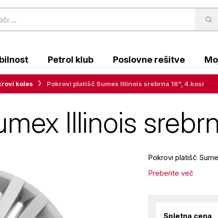
ilnost
Petrol klub
Poslovne rešitve
Moj
krovi koles
Pokrovi platišč Sumex Illinois srebrna 16", 4 kosi
mex Illinois srebrn
Pokrovi platišč Sumex 
Preberite več
Spletna cena