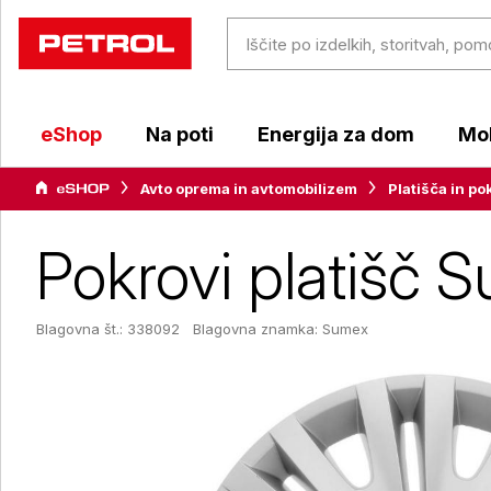
eShop
Na poti
Energija za dom
Mob
Avto oprema in avtomobilizem
Platišča in po
Pokrovi platišč Su
Blagovna št.: 338092
Blagovna znamka:
Sumex