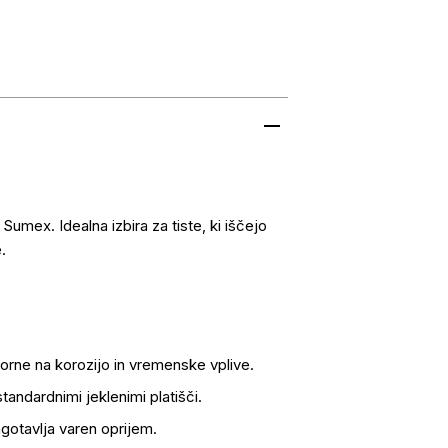
umex. Idealna izbira za tiste, ki iščejo
e.
porne na korozijo in vremenske vplive.
tandardnimi jeklenimi platišči.
agotavlja varen oprijem.