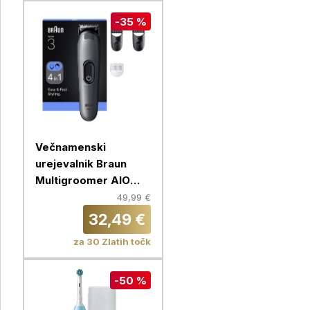
-35 %
Večnamenski
urejevalnik Braun
Multigroomer AIO
3500
49,99 €
32,49 €
za 30 Zlatih točk
-50 %