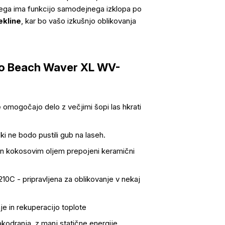
 tega ima funkcijo samodejnega izklopa po
ekline
, kar bo vašo izkušnjo oblikovanja
ho Beach Waver XL WV-
e
omogočajo delo z večjimi šopi las hkrati
ki ne bodo pustili gub na laseh.
in kokosovim oljem prepojeni keramični
10C - pripravljena za oblikovanje v nekaj
e in rekuperacijo toplote
akodranja, z manj statične energije