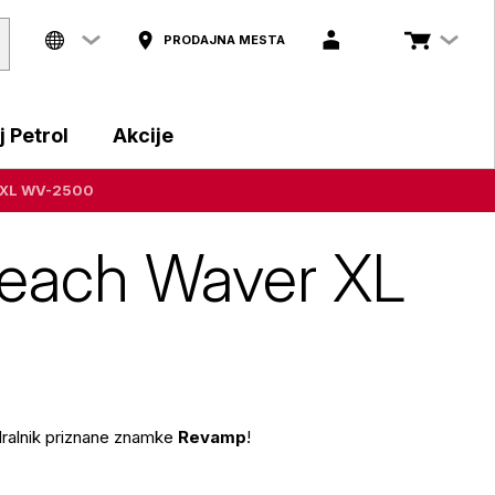
PRODAJNA MESTA
 Petrol
Akcije
r XL WV-2500
Beach Waver XL
odralnik priznane znamke
Revamp
!