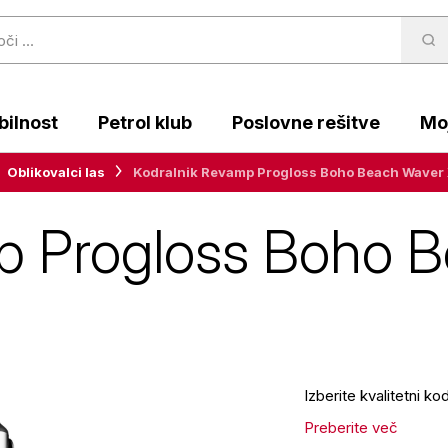
ilnost
Petrol klub
Poslovne rešitve
Moj
Oblikovalci las
Kodralnik Revamp Progloss Boho Beach Wave
p Progloss Boho 
Izberite kvalitetni k
Preberite več