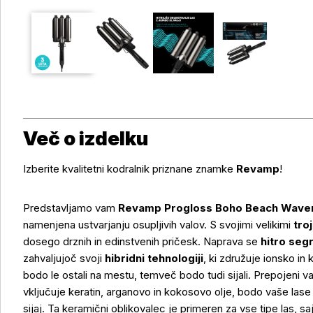
Več o izdelku
Izberite kvalitetni kodralnik priznane znamke
Revamp
!
Predstavljamo vam
Revamp Progloss Boho Beach Wave
namenjena ustvarjanju osupljivih valov. S svojimi velikimi
troj
dosego drznih in edinstvenih pričesk. Naprava se
hitro seg
zahvaljujoč svoji
hibridni tehnologiji
, ki združuje ionsko in
bodo le ostali na mestu, temveč bodo tudi sijali. Prepojeni va
vključuje keratin, arganovo in kokosovo olje, bodo vaše lase n
sijaj. Ta keramični oblikovalec je primeren za vse tipe las, s