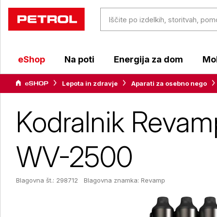
eShop
Na poti
Energija za dom
Mob
Lepota in zdravje
Aparati za osebno nego
Kodralnik Revam
WV-2500
Blagovna št.: 298712
Blagovna znamka:
Revamp