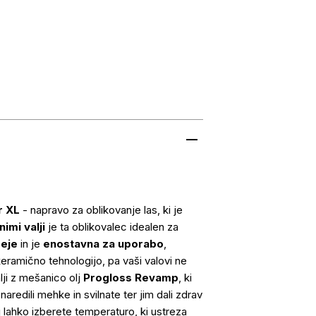
r XL
- napravo za oblikovanje las, ki je
nimi valji
je ta oblikovalec idealen za
reje
in je
enostavna za uporabo
,
 keramično tehnologijo, pa vaši valovi ne
lji z mešanico olj
Progloss Revamp
, ki
aredili mehke in svilnate ter jim dali zdrav
aj lahko izberete temperaturo, ki ustreza