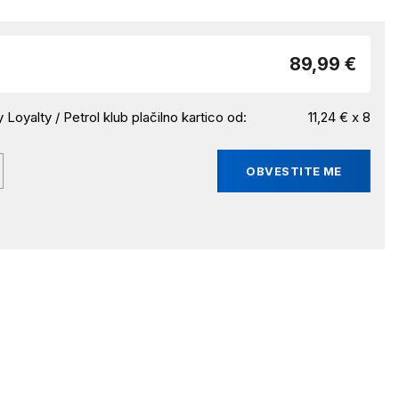
89,99 €
 Loyalty / Petrol klub plačilno kartico od:
11,24 € x 8
OBVESTITE ME