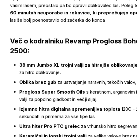
vašim lasem, preostalo pa bo opravil oblikovalec las. Poleg
60 minutah neuporabe in rokavice, ki preprečujejo op
las še bolj poenostavilo od začetka do konca
Več o kodralniku Revamp Progloss Bo
2500:
38 mm Jumbo XL trojni valji za hitrejše oblikovanj
Več o izdelku
za hitro oblikovanje.
Oblika brez gub
za ustvarjanje naravnih, tekočih valov, 
Progloss Super Smooth Oils
s keratinom, arganovim 
valji za popolno gladkost in večji sijaj.
Izjemno hitra digitalna spremenljiva toplota
120C - 2
sekundah in primerna za vse tipe las
Ultra hiter Pro PTC
grelec
za vrhunsko hitro segrevanj
Keramični in ionski trojni valji
za velike valove brez n