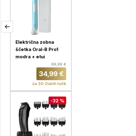
Električna zobna
ščetka Oral-B Pro1
modra + etui
69,99 €
34,99 €
za 30 Zlatih točk
-32 %