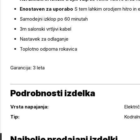
Enostaven za uporabo
S tem lahkim orodjem hitro in
Samodejni izklop po 60 minutah
3m salonski vrtljivi kabel
Nastavek za odlaganje
Toplotno odporna rokavica
Garancija: 3 leta
Podrobnosti izdelka
Vrsta napajanja:
Elektri
Podrobnosti izdelka
Tip:
Kodraln
Najbolje prodajani izdelki