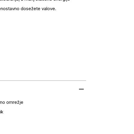
 enostavno dosežete valove.
čno omrežje
ik