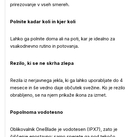
prirezovanje v vseh smereh.
Več o izdelku
Polnite kadar koli in kjer koli
Lahko ga polnite doma ali na poti, kar je idealno za
vsakodnevno rutino in potovanja.
Rezilo, ki se ne skrha zlepa
Rezila iz nerjavnega jekla, ki ga lahko uporabljate do 4
mesece in še vedno daje občutek svežine. Ko je rezilo
obrabljeno, se na njem prikaže ikona za izmet.
Popolnoma vodotesno
Oblikovalnik OneBlade je vodotesen (IPX7), zato je
čiščenje enostavno: samo sperete ga pod tekočo