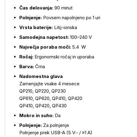
Čas delovanja:
90 minut
Polnjenje:
Povsem napolnjeno po 1 uri
Vrsta baterije:
Litij-ionska
Samodejna napetost:
100–240 V
Največja poraba moči:
5.4 W
Ročaj:
Ergonomski ročaj in uporaba
Barva:
Črna
Nadomestna glava
Zamenjajte vsake 4 mesece
QP210, QP220, QP230
QP610, QP620, QP410, QP420
QP410, QP420, QP430
Mokro in suho:
Da
Polnjenje:
Za polnjenje
Polnjenje prek USB-A (5 V⎓ / ≥1 A)