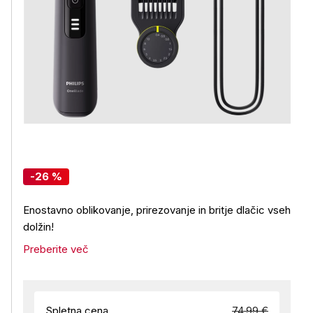
-26 %
Enostavno oblikovanje, prirezovanje in britje dlačic vseh
dolžin!
Preberite več
Spletna cena
74,99 €