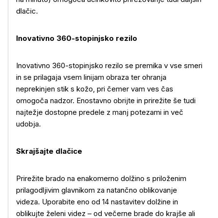
dlačic.
Inovativno 360-stopinjsko rezilo
Inovativno 360-stopinjsko rezilo se premika v vse smeri
in se prilagaja vsem linijam obraza ter ohranja
neprekinjen stik s kožo, pri čemer vam ves čas
omogoča nadzor. Enostavno obrijte in prirežite še tudi
najtežje dostopne predele z manj potezami in več
udobja.
Skrajšajte dlačice
Prirežite brado na enakomerno dolžino s priloženim
prilagodljivim glavnikom za natančno oblikovanje
videza. Uporabite eno od 14 nastavitev dolžine in
oblikujte želeni videz – od večerne brade do krajše ali