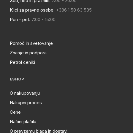
Sob, ned in prazniki:
7:00 - 20:00
Klici za pravne osebe:
+386 1 58 63 535
Pon - pet:
7:00 - 15:00
Pomoč in svetovanje
Znanje in podpora
Petrol ceniki
ESHOP
O nakupovanju
Nakupni proces
Cene
Načini plačila
O prevzemu blaga in dostavi