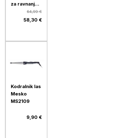
za ravnanje
las Xiaomi
64,99 €
58,30 €
Kodralnik las
Mesko
MS2109
9,90 €