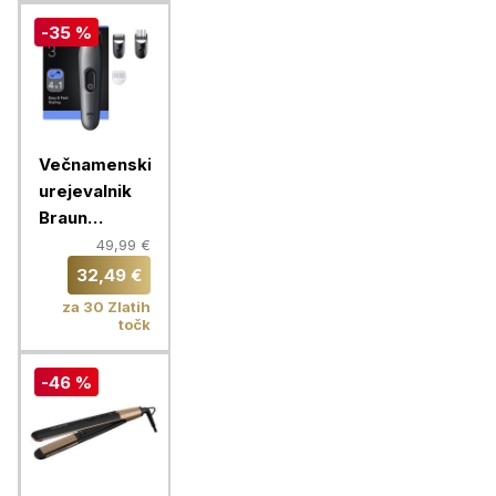
-35 %
Večnamenski
urejevalnik
Braun
Multigroomer
49,99 €
AIO 3500
32,49 €
za 30 Zlatih
točk
-46 %