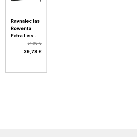
Ravnalec las
Rowenta
Extra Liss
Karl
51,00 €
Lagerfeld
39,78 €
SF411LF0