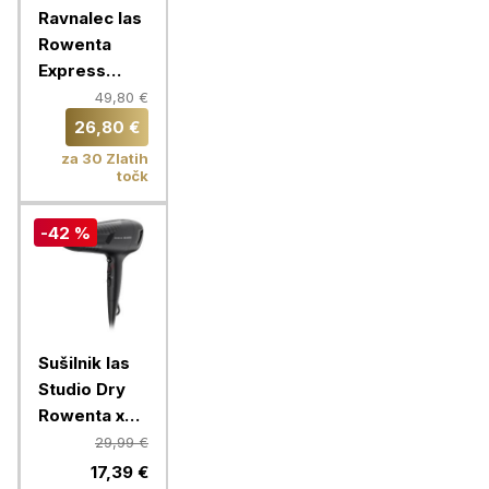
Ravnalec las
Rowenta
Express
Shine Argan
49,80 €
Oil
26,80 €
SF4630F0
za 30 Zlatih
točk
-42 %
Sušilnik las
Studio Dry
Rowenta x
Karl
29,99 €
Lagerfeld
17,39 €