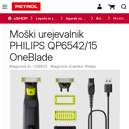
Lepota in zdravje
Aparati za osebno nego
Brivniki
Moški urejevalnik PHILIPS QP6542/15 OneBlade
Moški urejevalnik
PHILIPS QP6542/15
OneBlade
Blagovna št.: 328820
Blagovna znamka:
Philips