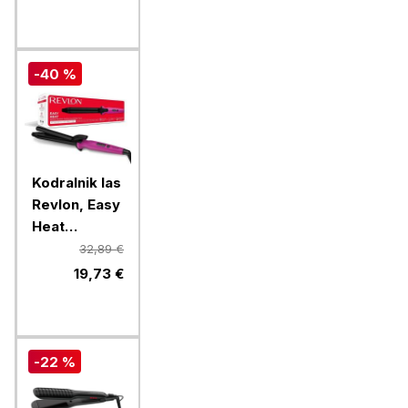
CV581LF0
-40 %
Kodralnik las
Revlon, Easy
Heat
RVIR1196E
32,89 €
19,73 €
-22 %