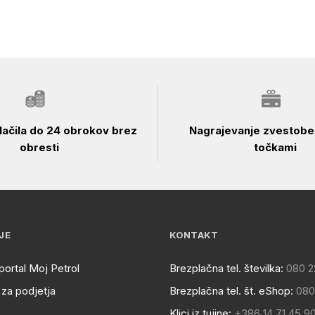
ačila do 24 obrokov brez
Nagrajevanje zvestobe 
obresti
točkami
JE
KONTAKT
portal Moj Petrol
Brezplačna tel. številka:
080 2
za podjetja
Brezplačna tel. št. eShop:
080
Klici iz tujine:
+386 14 71 45 9