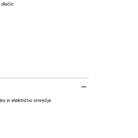
 dlačic
sko in električno omrežje