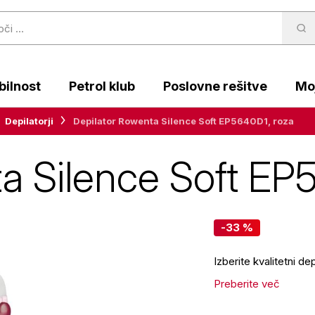
ilnost
Petrol klub
Poslovne rešitve
Moj
Depilatorji
Depilator Rowenta Silence Soft EP5640D1, roza
a Silence Soft EP
-33 %
Izberite kvalitetni dep
Preberite več