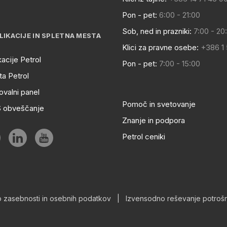
Pon - pet:
6:00 - 21:00
Sob, ned in prazniki:
7:00 - 20
LIKACIJE IN SPLETNA MESTA
Klici za pravne osebe:
+386 1
kacije Petrol
Pon - pet:
7:00 - 15:00
a Petrol
ovalni panel
Pomoč in svetovanje
S obveščanje
Znanje in podpora
Petrol ceniki
o zasebnosti in osebnih podatkov
|
Izvensodno reševanje potrošn