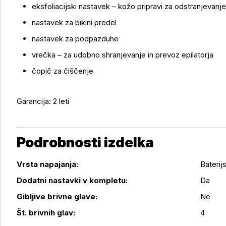
eksfoliacijski nastavek – kožo pripravi za odstranjevanje
nastavek za bikini predel
nastavek za podpazduhe
vrečka – za udobno shranjevanje in prevoz epilatorja
čopič za čiščenje
Garancija: 2 leti
Podrobnosti izdelka
Vrsta napajanja:
Baterij
Dodatni nastavki v kompletu:
Da
Podrobnosti izdelka
Gibljive brivne glave:
Ne
Št. brivnih glav:
4