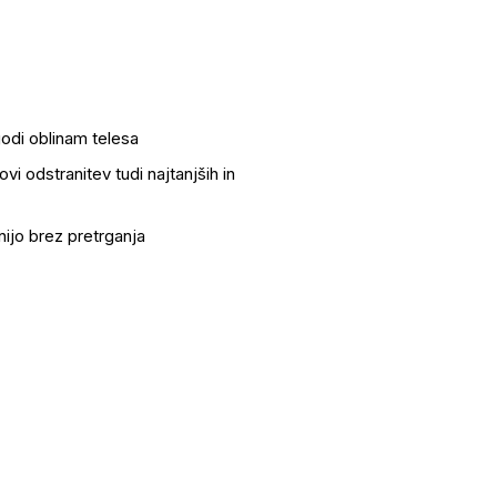
godi oblinam telesa
vi odstranitev tudi najtanjših in
nijo brez pretrganja