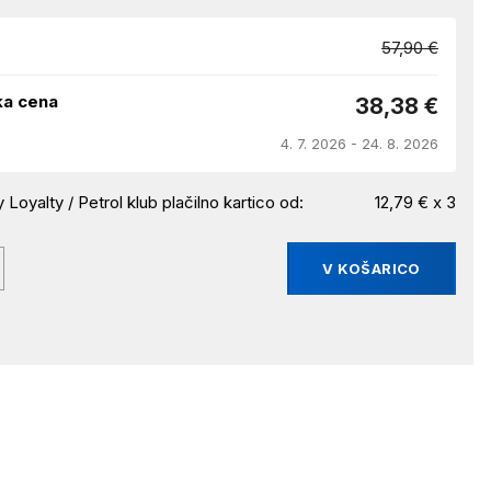
57,90 €
ka cena
38,38 €
4. 7. 2026 - 24. 8. 2026
 Loyalty / Petrol klub plačilno kartico od:
12,79 € x 3
V KOŠARICO