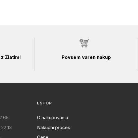
z Zlatimi
Povsem varen nakup
ESHOP
2 66
O nakupovanju
 22 13
Nakupni proces
0
Cene