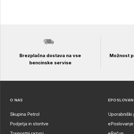
Brezplačna dostava na vse
Možnost pl
bencinske servise
O NAS
EPOSLOVAN
Skupina Petrol
Uporabniški 
Podjetja in storitve
ePoslovanje 
Trajnostni razvoj
eRačun