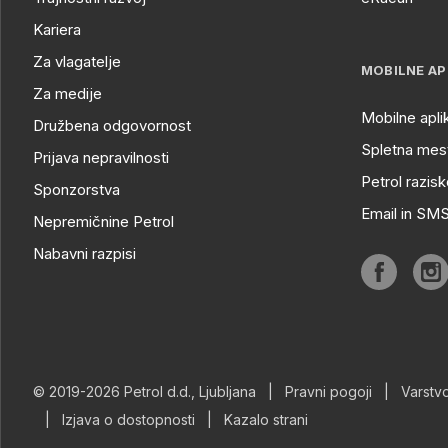
Kariera
Za vlagatelje
MOBILNE AP
Za medije
Mobilne apli
Družbena odgovornost
Spletna mest
Prijava nepravilnosti
Petrol razisk
Sponzorstva
Email in SM
Nepremičnine Petrol
Nabavni razpisi
© 2019-2026 Petrol d.d., Ljubljana
|
Pravni pogoji
|
Varstv
|
Izjava o dostopnosti
|
Kazalo strani