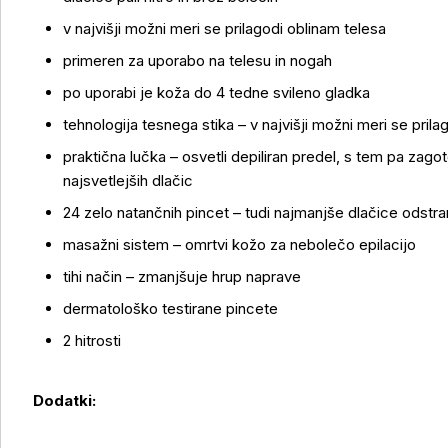
v najvišji možni meri se prilagodi oblinam telesa
primeren za uporabo na telesu in nogah
po uporabi je koža do 4 tedne svileno gladka
tehnologija tesnega stika – v najvišji možni meri se prila
praktična lučka – osvetli depiliran predel, s tem pa zagoto
najsvetlejših dlačic
Več o izdelku
24 zelo natančnih pincet – tudi najmanjše dlačice odstra
masažni sistem – omrtvi kožo za nebolečo epilacijo
tihi način – zmanjšuje hrup naprave
dermatološko testirane pincete
2 hitrosti
Dodatki: