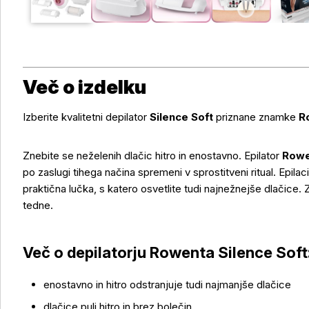
Več o izdelku
Izberite kvalitetni depilator
Silence Soft
priznane znamke
R
Znebite se neželenih dlačic hitro in enostavno. Epilator
Rowe
po zaslugi tihega načina spremeni v sprostitveni ritual. Epilac
praktična lučka, s katero osvetlite tudi najnežnejše dlačice.
tedne.
Več o depilatorju Rowenta Silence Soft
enostavno in hitro odstranjuje tudi najmanjše dlačice
dlačice puli hitro in brez bolečin