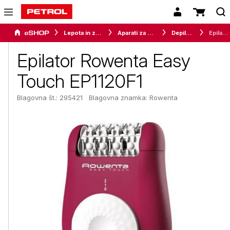
Lepota in zdravje
Aparati za osebno nego
Depilatorji
Epilator Rowenta Easy Touch EP1120F1
Epilator Rowenta Easy
Touch EP1120F1
Blagovna št.: 295421
Blagovna znamka:
Rowenta