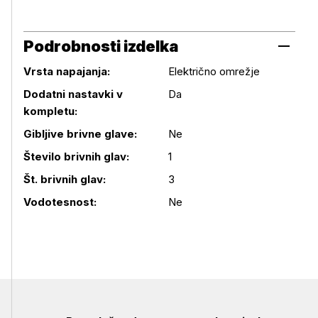
Podrobnosti izdelka
Vrsta napajanja:
Električno omrežje
Dodatni nastavki v
Da
kompletu:
Gibljive brivne glave:
Ne
Podrobnosti izdelka
Število brivnih glav:
1
Št. brivnih glav:
3
Vodotesnost:
Ne