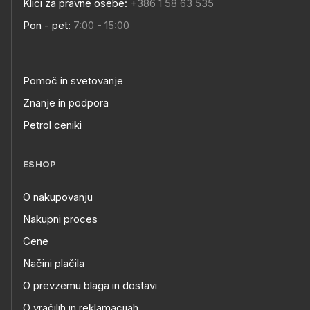
Klici za pravne osebe:
+386 1 58 63 535
Pon - pet:
7:00 - 15:00
Pomoč in svetovanje
Znanje in podpora
Petrol ceniki
ESHOP
O nakupovanju
Nakupni proces
Cene
Načini plačila
O prevzemu blaga in dostavi
O vračilih in reklamacijah