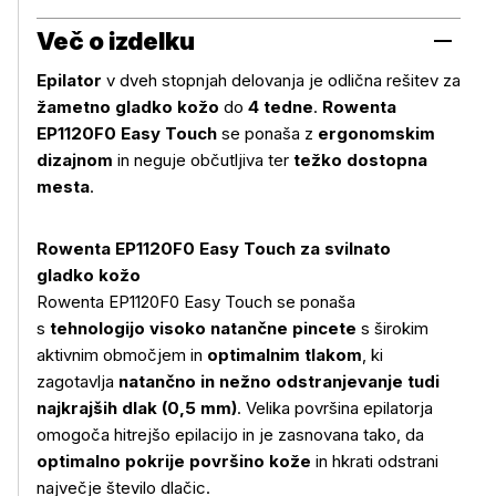
Več o izdelku
Epilator
v dveh stopnjah delovanja je odlična rešitev za
žametno gladko kožo
do
4 tedne
.
Rowenta
EP1120F0 Easy Touch
se ponaša z
ergonomskim
dizajnom
in neguje občutljiva ter
težko dostopna
mesta
.
Rowenta EP1120F0 Easy Touch za svilnato
gladko kožo
Rowenta EP1120F0 Easy Touch se ponaša
s
tehnologijo visoko natančne pincete
s širokim
aktivnim območjem in
optimalnim tlakom
, ki
zagotavlja
natančno in nežno odstranjevanje tudi
najkrajših dlak (0,5 mm)
. Velika površina epilatorja
omogoča hitrejšo epilacijo in je zasnovana tako, da
optimalno pokrije površino kože
in hkrati odstrani
največje število dlačic.