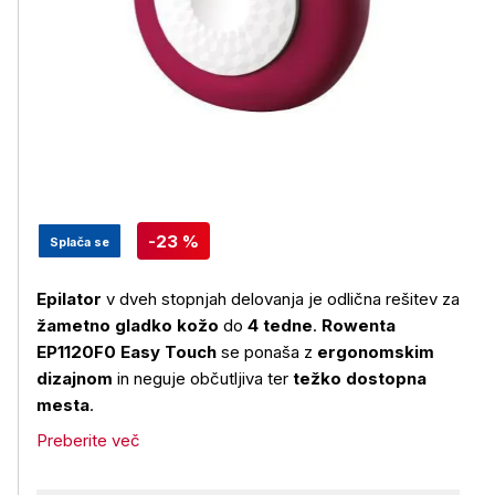
-23 %
Splača se
Epilator
v dveh stopnjah delovanja je odlična rešitev za
žametno gladko kožo
do
4 tedne
.
Rowenta
EP1120F0 Easy Touch
se ponaša z
ergonomskim
dizajnom
in neguje občutljiva ter
težko dostopna
mesta
.
Preberite več