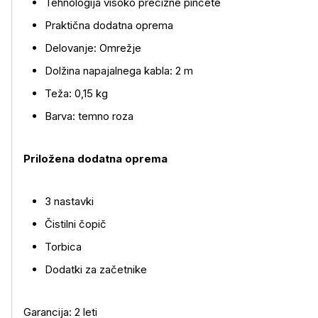
Tehnologija visoko precizne pincete
Praktična dodatna oprema
Delovanje: Omrežje
Dolžina napajalnega kabla: 2 m
Teža: 0,15 kg
Barva: temno roza
Priložena dodatna oprema
3 nastavki
Čistilni čopič
Torbica
Dodatki za začetnike
Garancija: 2 leti