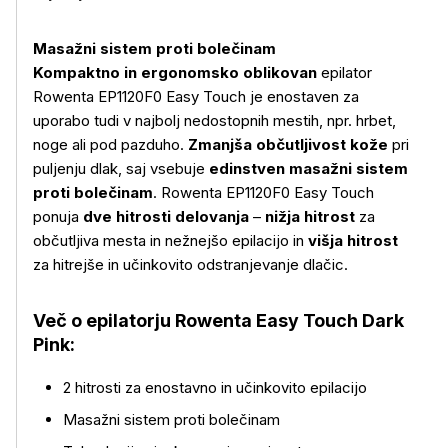
Masažni sistem proti bolečinam
Kompaktno in ergonomsko oblikovan
epilator
Rowenta EP1120F0 Easy Touch je enostaven za
uporabo tudi v najbolj nedostopnih mestih, npr. hrbet,
noge ali pod pazduho.
Zmanjša občutljivost kože
pri
puljenju dlak, saj vsebuje
edinstven masažni sistem
proti bolečinam
. Rowenta EP1120F0 Easy Touch
ponuja
dve hitrosti delovanja
–
nižja hitrost
za
občutljiva mesta in nežnejšo epilacijo in
višja hitrost
za hitrejše in učinkovito odstranjevanje dlačic.
Več o izdelku
Več o epilatorju Rowenta Easy Touch Dark
Pink:
2 hitrosti za enostavno in učinkovito epilacijo
Masažni sistem proti bolečinam