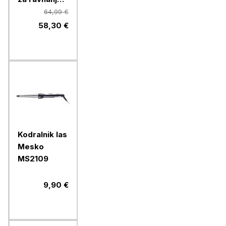
las Xiaomi
64,99 €
58,30 €
Kodralnik las
Mesko
MS2109
9,90 €