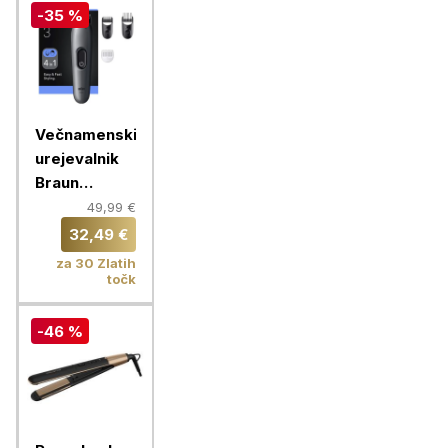
-35 %
Večnamenski
urejevalnik
Braun
Multigroomer
49,99 €
AIO 3500
32,49 €
za 30 Zlatih
točk
-46 %