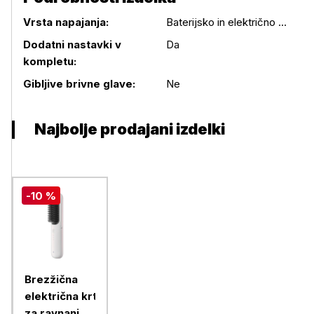
Vrsta napajanja:
Baterijsko in električno omrežje
Dodatni nastavki v
Da
Podrobnosti izdelka
kompletu:
Gibljive brivne glave:
Ne
Najbolje prodajani izdelki
-10 %
Brezžična
električna krtača
za ravnanje