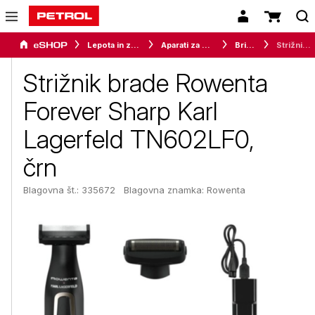
Lepota in zdravje
Aparati za osebno nego
Brivniki
Strižnik brade Rowenta Forever Sharp Karl Lagerfeld TN602LF0, črn
Strižnik brade Rowenta
Forever Sharp Karl
Lagerfeld TN602LF0,
črn
Blagovna št.: 335672
Blagovna znamka:
Rowenta