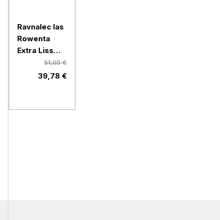
Ravnalec las
Rowenta
Extra Liss
Karl
51,00 €
Lagerfeld
39,78 €
SF411LF0