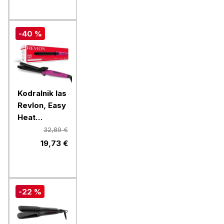
-40 %
Kodralnik las
Revlon, Easy
Heat
RVIR1196E
32,89 €
19,73 €
-22 %