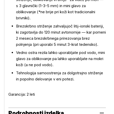
Več o izdelku
s 3 glavnički (1-3-5 mm) in mini glavo za
oblikovanje (*ne brije pri koži kot tradicionalni
brivniki).
Brezskrbno striženje zahvaljujoč litij-ionski bateriji,
ki zagotavlja do 120 minut avtonomije — kar pomeni
2 meseca brezskrbnega prirezovanja brez
polnjenja (pri uporabi 5 minut 3-krat tedensko).
Vedno ostra rezila lahko uporabljate pod vodo, mini
glavo za oblikovanje pa lahko uporabljate na mokri
koži (a ne pod vodo).
Tehnologija samoostrenja za dolgotrajno striženje
in popolno delovanje v eni potezi.
Garancija: 2 leti
Podrobnosti izdelka