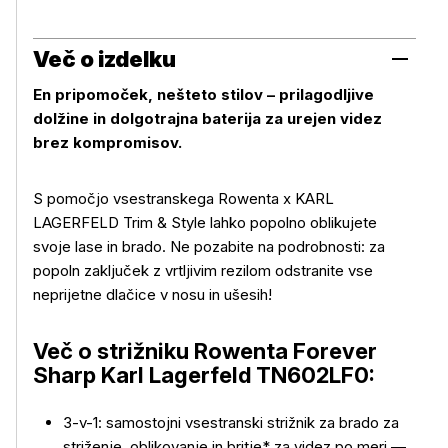
Več o izdelku
En pripomoček, nešteto stilov – prilagodljive
dolžine in dolgotrajna baterija za urejen videz
brez kompromisov.
S pomočjo vsestranskega Rowenta x KARL
LAGERFELD Trim & Style lahko popolno oblikujete
svoje lase in brado. Ne pozabite na podrobnosti: za
popoln zaključek z vrtljivim rezilom odstranite vse
neprijetne dlačice v nosu in ušesih!
Več o strižniku Rowenta Forever
Sharp Karl Lagerfeld TN602LF0:
3-v-1: samostojni vsestranski strižnik za brado za
striženje, oblikovanje in britje* za videz po meri —