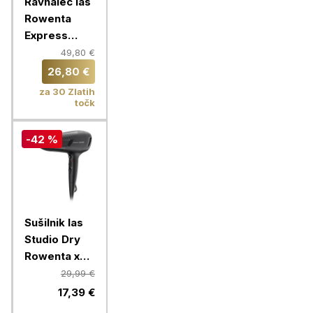
Ravnalec las
Rowenta
Express
Shine Argan
49,80 €
Oil
26,80 €
SF4630F0
za 30 Zlatih
točk
-42 %
Sušilnik las
Studio Dry
Rowenta x
Karl
29,99 €
Lagerfeld
17,39 €
CV581LF0