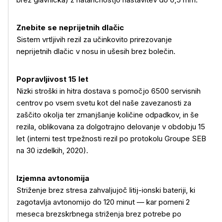
Znebite se neprijetnih dlačic
Sistem vrtljivih rezil za učinkovito prirezovanje
neprijetnih dlačic v nosu in ušesih brez bolečin.
Popravljivost 15 let
Nizki stroški in hitra dostava s pomočjo 6500 servisnih
centrov po vsem svetu kot del naše zavezanosti za
zaščito okolja ter zmanjšanje količine odpadkov, in še
Več o izdelku
rezila, oblikovana za dolgotrajno delovanje v obdobju 15
let (interni test trpežnosti rezil po protokolu Groupe SEB
na 30 izdelkih, 2020).
Izjemna avtonomija
Striženje brez stresa zahvaljujoč litij-ionski bateriji, ki
zagotavlja avtonomijo do 120 minut — kar pomeni 2
meseca brezskrbnega striženja brez potrebe po