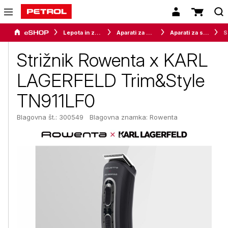
Lepota in zdravje
Aparati za osebno nego
Aparati za striženje las
Stri
Strižnik Rowenta x KARL
LAGERFELD Trim&Style
TN911LF0
Blagovna št.: 300549
Blagovna znamka:
Rowenta