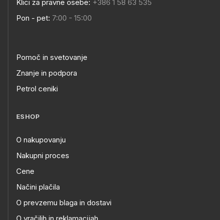
Klici za pravne osebe:
+386 1 58 63 535
Pon - pet:
7:00 - 15:00
Pomoč in svetovanje
Znanje in podpora
Petrol ceniki
ESHOP
O nakupovanju
Nakupni proces
Cene
Načini plačila
O prevzemu blaga in dostavi
O vračilih in reklamacijah