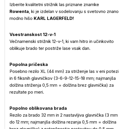
Izberite kvalitetni strižnik las priznane znamke
Rowenta
, ki je izdelan v sodelovanju s svetovno znano
modno hišo
KARL LAGERFELD!
Vsestranskost 12-v-1
Večnamenski strižnik 12-v-1, ki vam hitro in učinkovito
oblikuje brado ter postriže lase vsak dan.
Popolna pričeska
Posebno rezilo XL (44 mm) za striženje las v eni potezi
in 6 fiksnih glavničkov (3-6-9-12-15-18 mm; najmanjša
dolžina striženja 0,5 mm = dolžina brez glavnička) za
rezultate po meri.
Popolno oblikovana brada
Rezilo za brado 32 mm in 2 nastavljiva glavnička (3 mm
do 12 mm; najmanjša dolžina rezanja 0,5 mm = dolžina
brez glavnička) z natančnostjo nastavitev do 0,5 mm.