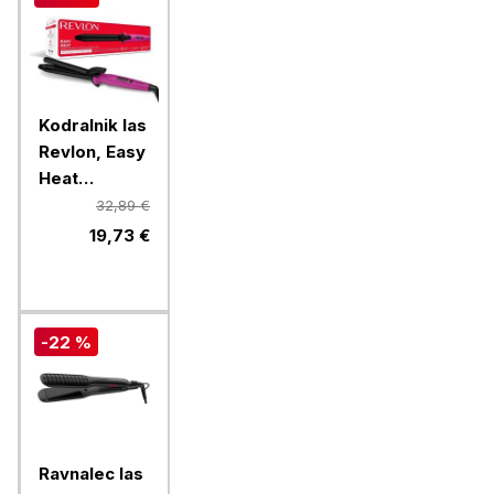
Kodralnik las
Revlon, Easy
Heat
RVIR1196E
32,89 €
19,73 €
-22 %
Ravnalec las