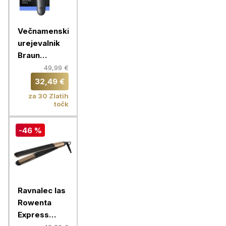
Večnamenski
urejevalnik
Braun
Multigroomer
49,99 €
AIO 3500
32,49 €
za 30 Zlatih
točk
-46 %
Ravnalec las
Rowenta
Express