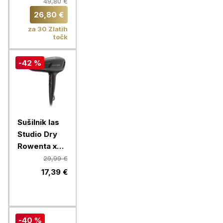
Shine Argan
49,80 €
Oil
26,80 €
SF4630F0
za 30 Zlatih
točk
-42 %
Sušilnik las
Studio Dry
Rowenta x
Karl
29,99 €
Lagerfeld
17,39 €
CV581LF0
-40 %