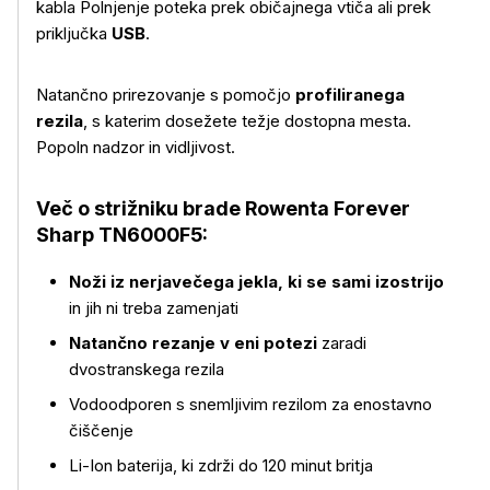
kabla Polnjenje poteka prek običajnega vtiča ali prek
priključka
USB
.
Natančno prirezovanje s pomočjo
profiliranega
rezila
, s katerim dosežete težje dostopna mesta.
Popoln nadzor in vidljivost.
Več o strižniku brade Rowenta Forever
Sharp TN6000F5:
Noži iz nerjavečega jekla, ki se sami izostrijo
in jih ni treba zamenjati
Natančno rezanje v eni potezi
zaradi
dvostranskega rezila
Vodoodporen s snemljivim rezilom za enostavno
čiščenje
Li-Ion baterija, ki zdrži do 120 minut britja