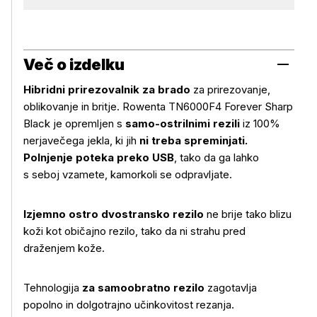
Več o izdelku
Hibridni prirezovalnik za brado
za prirezovanje,
oblikovanje in britje. Rowenta TN6000F4 Forever Sharp
Black je opremljen s
samo-ostrilnimi rezili
iz 100%
nerjavečega jekla, ki jih
ni treba spreminjati.
Polnjenje poteka preko USB
, tako da ga lahko
s seboj vzamete, kamorkoli se odpravljate.
Izjemno ostro dvostransko rezilo
ne brije tako blizu
koži kot običajno rezilo, tako da ni strahu pred
draženjem kože.
Tehnologija
za samoobratno rezilo
zagotavlja
popolno in dolgotrajno učinkovitost rezanja.