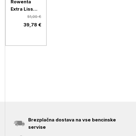
Rowenta
Extra Liss
Karl
51,00 €
Lagerfeld
39,78 €
SF411LF0
Brezplačna dostava na vse bencinske
servise