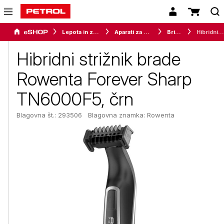
Lepota in zdravje
Aparati za osebno nego
Brivniki
Hibridni strižnik brade Rowenta Forever Sharp TN6000F5, črn
Hibridni strižnik brade
Rowenta Forever Sharp
TN6000F5, črn
Blagovna št.: 293506
Blagovna znamka:
Rowenta