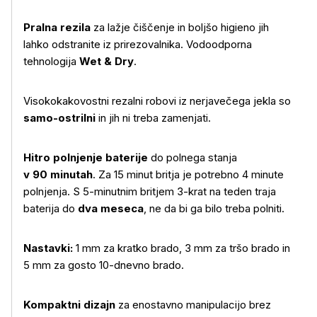
Pralna rezila
za lažje čiščenje in boljšo higieno jih
lahko odstranite iz prirezovalnika. Vodoodporna
tehnologija
Wet & Dry
.
Visokokakovostni rezalni robovi iz nerjavečega jekla so
samo-ostrilni
in jih ni treba zamenjati.
Hitro polnjenje baterije
do polnega stanja
v 90 minutah
. Za 15 minut britja je potrebno 4 minute
polnjenja. S 5-minutnim britjem 3-krat na teden traja
baterija do
dva meseca
, ne da bi ga bilo treba polniti.
Nastavki:
1 mm za kratko brado, 3 mm za tršo brado in
Več o izdelku
5 mm za gosto 10-dnevno brado.
Kompaktni dizajn
za enostavno manipulacijo brez