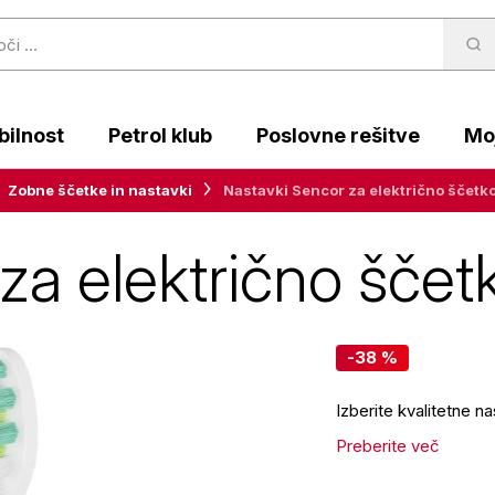
ilnost
Petrol klub
Poslovne rešitve
Moj
Zobne ščetke in nastavki
Nastavki Sencor za električno ščetko,
a električno ščetk
-38 %
Izberite kvalitetne 
Preberite več