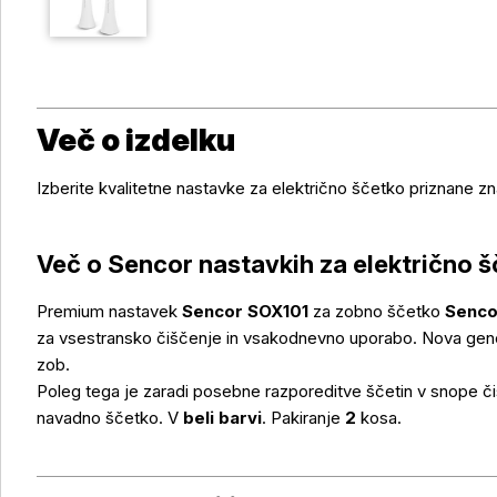
Več o izdelku
Izberite kvalitetne nastavke za električno ščetko priznane 
Več o Sencor nastavkih za električno š
Več o izdelku
Premium nastavek
Sencor SOX101
za zobno ščetko
Senco
za vsestransko čiščenje in vsakodnevno uporabo. Nova gene
zob.
Poleg tega je zaradi posebne razporeditve ščetin v snope čiš
navadno ščetko. V
beli barvi
. Pakiranje
2
kosa.