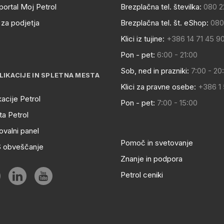
portal Moj Petrol
Brezplačna tel. številka:
080 2
za podjetja
Brezplačna tel. št. eShop:
080
Klici iz tujine:
+386 14 71 45 9
Pon - pet:
6:00 - 21:00
Sob, ned in prazniki:
7:00 - 20
LIKACIJE IN SPLETNA MESTA
Klici za pravne osebe:
+386 1
kacije Petrol
Pon - pet:
7:00 - 15:00
a Petrol
ovalni panel
Pomoč in svetovanje
S obveščanje
Znanje in podpora
Petrol ceniki