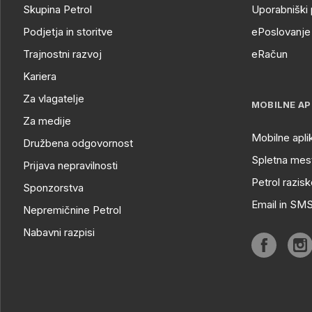
Skupina Petrol
Uporabniški 
Podjetja in storitve
ePoslovanje 
Trajnostni razvoj
eRačun
Kariera
Za vlagatelje
MOBILNE AP
Za medije
Mobilne apli
Družbena odgovornost
Spletna mest
Prijava nepravilnosti
Petrol razisk
Sponzorstva
Email in SM
Nepremičnine Petrol
Nabavni razpisi