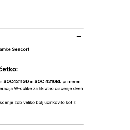
znamke
Sencor!
četko:
r SOC4211GD
in
SOC 4210BL
primeren
racija W-oblike za hkratno čiščenje dveh
čenje zob veliko bolj učinkovito kot z