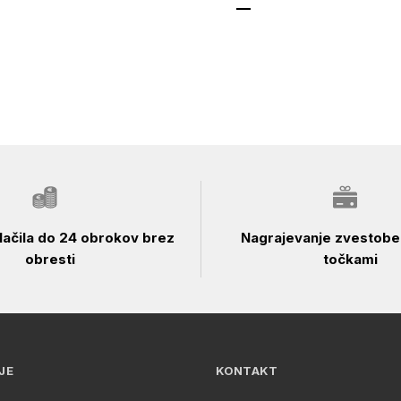
ačila do 24 obrokov brez
Nagrajevanje zvestobe 
obresti
točkami
JE
KONTAKT