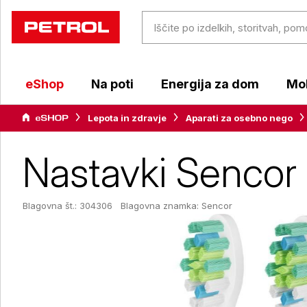
eShop
Na poti
Energija za dom
Mob
Lepota in zdravje
Aparati za osebno nego
Nastavki Sencor z
Blagovna št.: 304306
Blagovna znamka:
Sencor