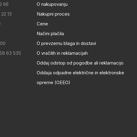
2 66
O nakupovanju
 22 13
Nakupni proces
0
Cene
Načini plačila
:00
O prevzemu blaga in dostavi
 58 63 535
O vračilih in reklamacijah
Oddaj odstop od pogodbe ali reklamacijo
Oddaja odpadne električne in elektronske
opreme (OEEO)