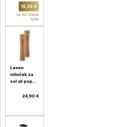
19,29 €
za 30 Zlatih
točk
Lesen
mlinček za
sol ali poper
Cucina
Bianca
24,90 €