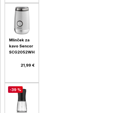
Mlinček za
kavo Sencor
SCG2052WH
21,99 €
-39 %