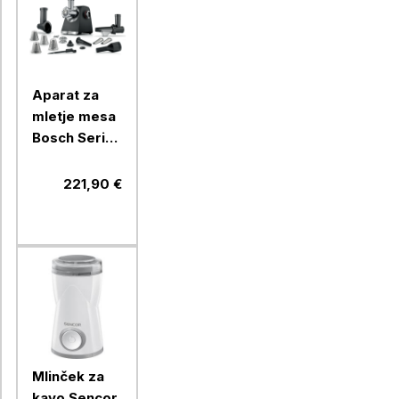
Aparat za
mletje mesa
Bosch Serie
6 Multipower
MFWS660B
221,90 €
Mlinček za
kavo Sencor