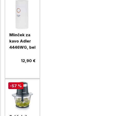
Mlinček za
kavo Adler
4446WG, bel
12,90 €
-57 %