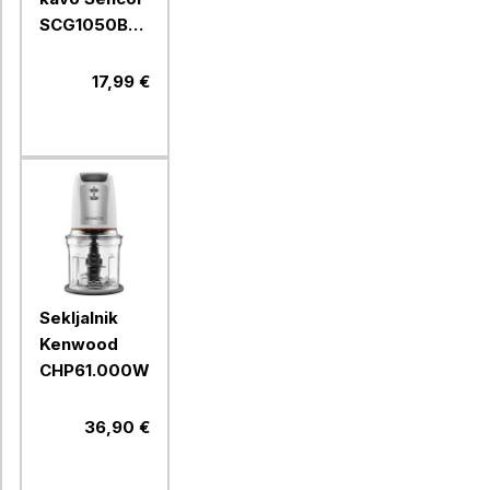
SCG1050BK,
150 W
17,99 €
Sekljalnik
Kenwood
CHP61.000WH
36,90 €