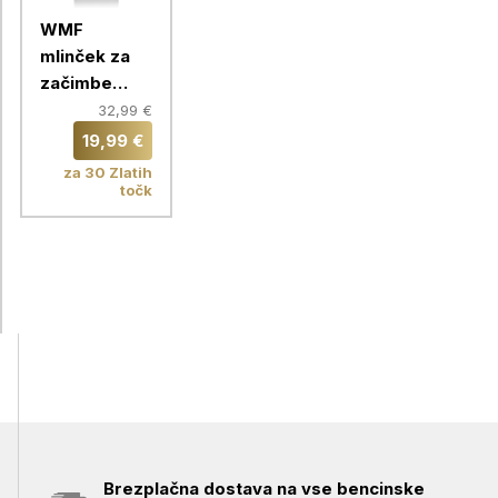
WMF
mlinček za
začimbe
647906630
32,99 €
19,99 €
za 30 Zlatih
točk
Brezplačna dostava na vse bencinske