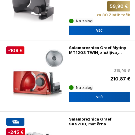
59,90 €
za 30 Zlatih točk
Na zalogi
VEČ
Salamoreznica Graef Mytiny
-109 €
MT1203 TWIN, zložljiva,
rdeča
319,99 €
210,87 €
Na zalogi
VEČ
Salamoreznica Graef
SKS700, mat črna
-245 €