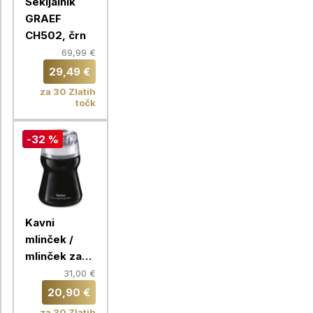
Sekljalnik
GRAEF
CH502, črn
69,99 €
29,49 €
za 30 Zlatih
točk
-32 %
Kavni
mlinček /
mlinček za
začimbe
31,00 €
Tefal
20,90 €
GT110838
za 30 Zlatih