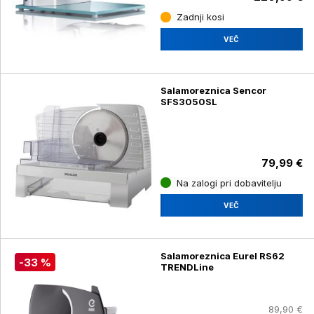
Zadnji kosi
VEČ
Salamoreznica Sencor
SFS3050SL
79,99 €
Na zalogi pri dobavitelju
VEČ
Salamoreznica Eurel RS62
-33 %
TRENDLine
89,90 €