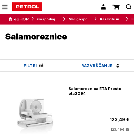
Gospodinjski aparati
Mali gospodinjski aparati
Rezalniki in sekljalniki
S
Salamoreznice
RAZVRŠČANJE
FILTRI
Salamoreznica ETA Presto
eta2094
123,49 €
123,49€