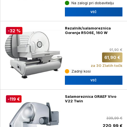
Na zalogi pri dobavitelju
VEČ
Rezalnik/salamoreznica
-32 %
Gorenje R506E, 160 W
91,90 €
61,90 €
za 30 Zlatih točk
Zadnji kosi
VEČ
Salamoreznica GRAEF Vivo
-119 €
V22 Twin
339,99 €
220,99 €