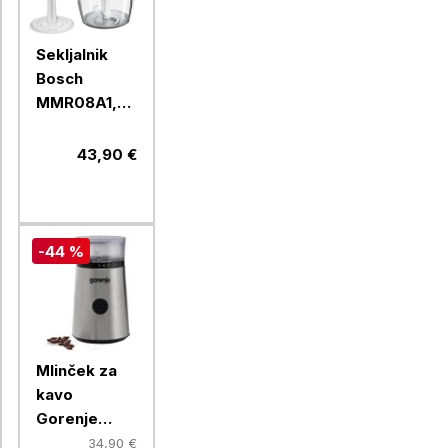
Sekljalnik
Bosch
MMR08A1,
400 W
43,90 €
-44 %
Mlinček za
kavo
Gorenje
SMK150E
34,90 €