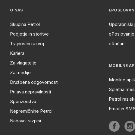
O NAS
EPOSLOVAN
Skupina Petrol
Uporabniški 
Podjetja in storitve
ePoslovanje 
Trajnostni razvoj
eRačun
Kariera
Za vlagatelje
MOBILNE AP
Za medije
Mobilne apli
Družbena odgovornost
Spletna mest
Prijava nepravilnosti
Petrol razisk
Sponzorstva
Email in SM
Nepremičnine Petrol
Nabavni razpisi