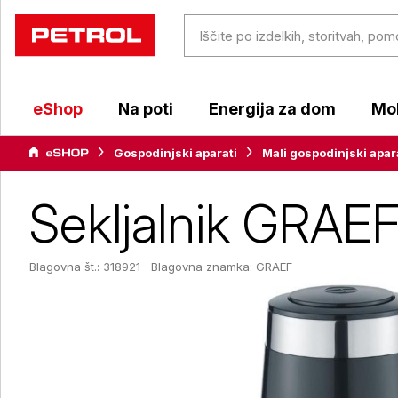
eShop
Na poti
Energija za dom
Mob
Gospodinjski aparati
Mali gospodinjski apar
Sekljalnik GRAE
Blagovna št.: 318921
Blagovna znamka:
GRAEF