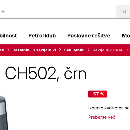
ilnost
Petrol klub
Poslovne rešitve
Moj
ati
Rezalniki in sekljalniki
Sekljalniki
Sekljalnik GRAEF 
F CH502, črn
-57 %
Izberite kvaliteten 
Preberite več