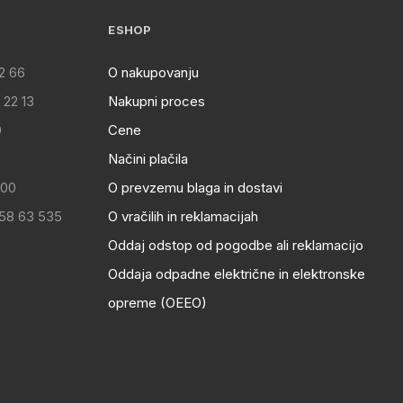
ESHOP
2 66
O nakupovanju
 22 13
Nakupni proces
0
Cene
Načini plačila
:00
O prevzemu blaga in dostavi
 58 63 535
O vračilih in reklamacijah
Oddaj odstop od pogodbe ali reklamacijo
Oddaja odpadne električne in elektronske
opreme (OEEO)