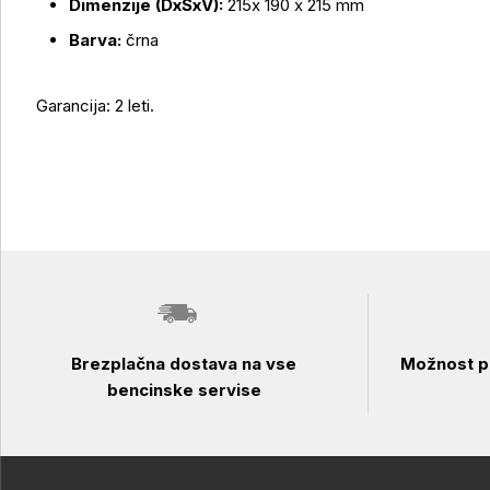
Dimenzije (DxŠxV):
215x 190 x 215 mm
Barva:
črna
Garancija: 2 leti.
Brezplačna dostava na vse
Možnost pl
bencinske servise