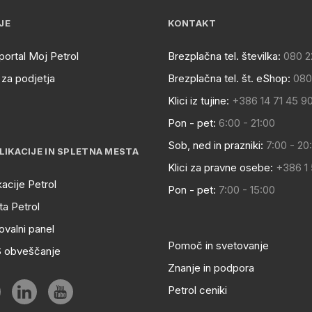
JE
KONTAKT
portal Moj Petrol
Brezplačna tel. številka:
080 2
za podjetja
Brezplačna tel. št. eShop:
080
Klici iz tujine:
+386 14 71 45 9
Pon - pet:
6:00 - 21:00
Sob, ned in prazniki:
7:00 - 20
LIKACIJE IN SPLETNA MESTA
Klici za pravne osebe:
+386 1
kacije Petrol
Pon - pet:
7:00 - 15:00
a Petrol
ovalni panel
Pomoč in svetovanje
S obveščanje
Znanje in podpora
Petrol ceniki