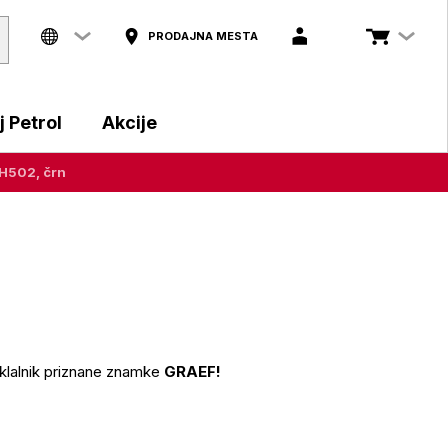
PRODAJNA MESTA
 Petrol
Akcije
CH502, črn
seklalnik priznane znamke
GRAEF!