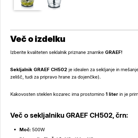
Več o izdelku
Izberite kvaliteten seklalnik priznane znamke
GRAEF!
Sekljalnik GRAEF CH502
je idealen za sekljanje in mešanj
zelišč, tudi za pripravo hrane za dojenčke).
Kakovosten steklen kozarec ima prostornino
1 liter
in je pri
Več o izdelku
Več o sekljalniku GRAEF CH502, črn:
Moč:
500W