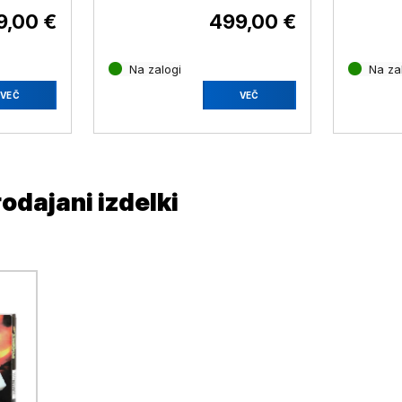
9,00 €
499,00 €
Na zalogi
Na za
VEČ
VEČ
rodajani izdelki