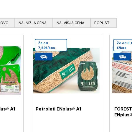
NOVO
NAJNIŽJA CENA
NAJVIŠJA CENA
POPUSTI
Že od
Že od 8,
7,52€/kos
€/kos
lus® A1
Petroleti ENplus® A1
FOREST
ENplus®