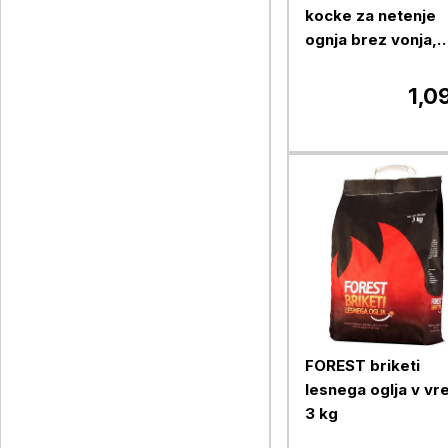
kocke za netenje
ognja brez vonja,
200 g
1,0
FOREST briketi
lesnega oglja v vre
3 kg