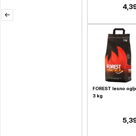
4,3
FOREST lesno oglj
3 kg
5,3