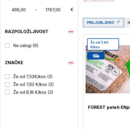
-
€
PRILJUBLJENO
RAZPOLOŽLJIVOST
Že od 7,62
Na zalogi (6)
€/kos
ZNAČKE
Že od 7,52€/kos (2)
Že od 7,62 €/kos (2)
Že od 8,18 €/kos (2)
FOREST peleti ENp