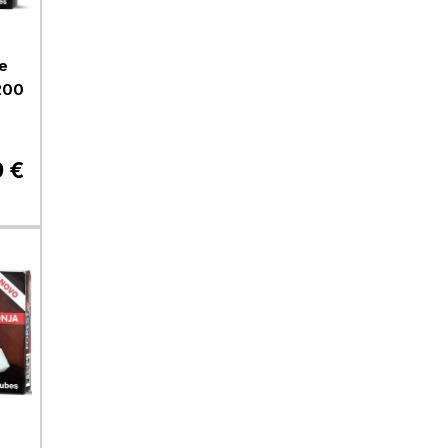
e
200
9 €