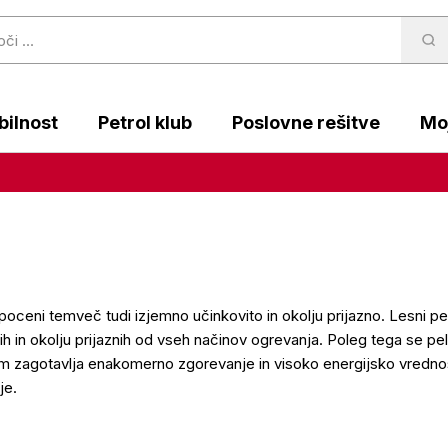
ilnost
Petrol klub
Poslovne rešitve
Moj
 poceni temveč tudi izjemno učinkovito in okolju prijazno. Lesni pe
tih in okolju prijaznih od vseh načinov ogrevanja. Poleg tega se pe
jim zagotavlja enakomerno zgorevanje in visoko energijsko vredno
je.