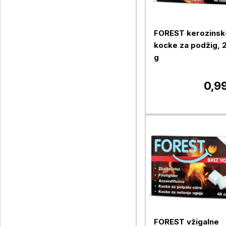
FOREST kerozinsk
kocke za podžig, 
g
0,9
FOREST vžigalne