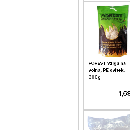
FOREST vžigalna
volna, PE ovitek,
300g
1,6