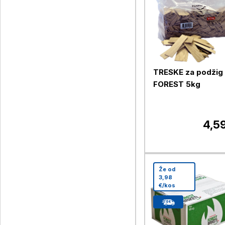
TRESKE za podžig
FOREST 5kg
4,5
Že od
3,98
€/kos