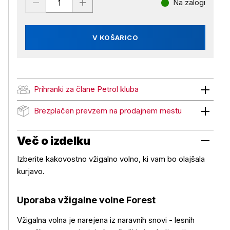
Na zalogi
V KOŠARICO
Prihranki za člane Petrol kluba
Prihranki za člane Petrol kluba
Brezplačen prevzem na prodajnem mestu
Brezplačen prevzem na prodajnem mestu
Več o izdelku
Izberite kakovostno vžigalno volno, ki vam bo olajšala
kurjavo.
Uporaba vžigalne volne Forest
Vžigalna volna je narejena iz naravnih snovi - lesnih