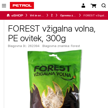
Vrt in orodje
Žari
Oprema za žar
FOREST vžigalna volna, PE ovitek, 300g
FOREST vžigalna volna,
PE ovitek, 300g
Blagovna št.: 262394
Blagovna znamka:
Forest