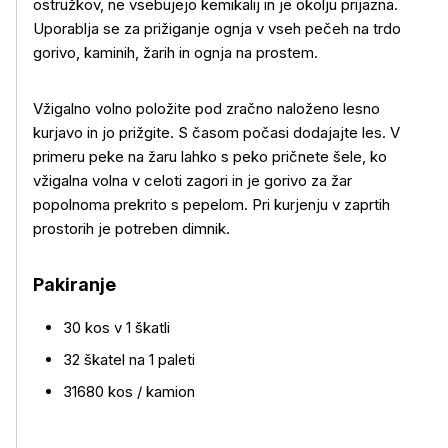
ostružkov, ne vsebujejo kemikalij in je okolju prijazna.
Uporablja se za prižiganje ognja v vseh pečeh na trdo
gorivo, kaminih, žarih in ognja na prostem.
Vžigalno volno položite pod zračno naloženo lesno
kurjavo in jo prižgite. S časom počasi dodajajte les. V
Več o izdelku
primeru peke na žaru lahko s peko pričnete šele, ko
vžigalna volna v celoti zagori in je gorivo za žar
popolnoma prekrito s pepelom. Pri kurjenju v zaprtih
prostorih je potreben dimnik.
Pakiranje
30 kos v 1 škatli
32 škatel na 1 paleti
31680 kos / kamion