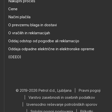
Nakupni proces
Cene
Načini plačila
O prevzemu blaga in dostavi
O vračilih in reklamacijah
Oddaj odstop od pogodbe ali reklamacijo
Oddaja odpadne električne in elektronske opreme
(OEEO)
© 2019-2026 Petrol d.d., Ljubljana
|
Pravni pogoji
|
Varstvo zasebnosti in osebnih podatkov
|
Izvensodno reševanje potrošniških sporov
|
Splošni pogoji poslovanja
|
Piškotki