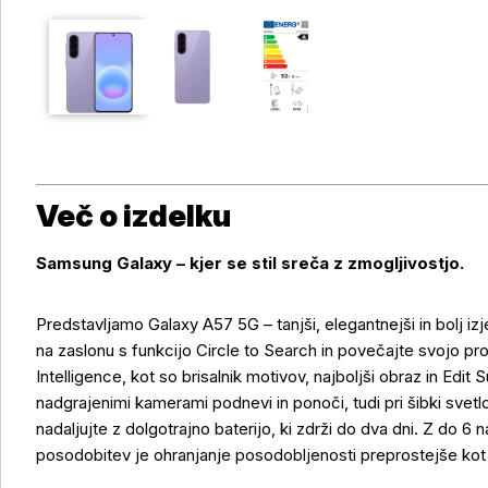
Več o izdelku
Samsung Galaxy – kjer se stil sreča z zmogljivostjo.
Predstavljamo Galaxy A57 5G – tanjši, elegantnejši in bolj izje
na zaslonu s funkcijo Circle to Search in povečajte svojo p
Intelligence, kot so brisalnik motivov, najboljši obraz in Ed
nadgrajenimi kamerami podnevi in ponoči, tudi pri šibki svet
nadaljujte z dolgotrajno baterijo, ki zdrži do dva dni. Z do 6 
posodobitev je ohranjanje posodobljenosti preprostejše kot 