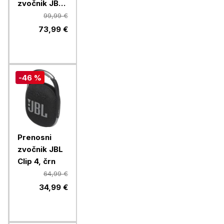
zvočnik JBL
Grip, black
99,99 €
73,99 €
-46 %
Prenosni
zvočnik JBL
Clip 4, črn
64,99 €
34,99 €