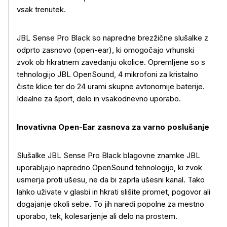
vsak trenutek.
JBL Sense Pro Black so napredne brezžične slušalke z
odprto zasnovo (open-ear), ki omogočajo vrhunski
zvok ob hkratnem zavedanju okolice. Opremljene so s
tehnologijo JBL OpenSound, 4 mikrofoni za kristalno
čiste klice ter do 24 urami skupne avtonomije baterije.
Idealne za šport, delo in vsakodnevno uporabo.
Inovativna Open-Ear zasnova za varno poslušanje
Slušalke JBL Sense Pro Black blagovne znamke JBL
uporabljajo napredno OpenSound tehnologijo, ki zvok
usmerja proti ušesu, ne da bi zaprla ušesni kanal. Tako
lahko uživate v glasbi in hkrati slišite promet, pogovor ali
dogajanje okoli sebe. To jih naredi popolne za mestno
uporabo, tek, kolesarjenje ali delo na prostem.