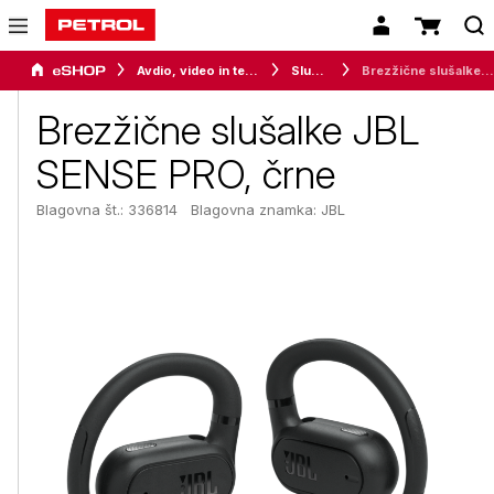
Avdio, video in telefonija
Slušalke
Brezžične slušalke JBL SENSE PRO, črne
Brezžične slušalke JBL
SENSE PRO, črne
Blagovna št.: 336814
Blagovna znamka:
JBL