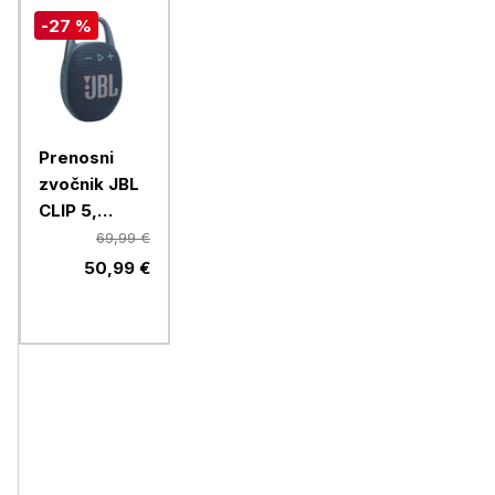
-27 %
Prenosni
zvočnik JBL
CLIP 5,
moder
69,99 €
50,99 €