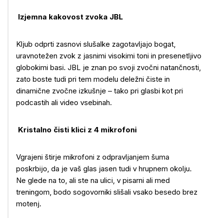
Izjemna kakovost zvoka JBL
Kljub odprti zasnovi slušalke zagotavljajo bogat,
uravnotežen zvok z jasnimi visokimi toni in presenetljivo
globokimi basi. JBL je znan po svoji zvočni natančnosti,
zato boste tudi pri tem modelu deležni čiste in
dinamične zvočne izkušnje – tako pri glasbi kot pri
podcastih ali video vsebinah.
Kristalno čisti klici z 4 mikrofoni
Vgrajeni štirje mikrofoni z odpravljanjem šuma
poskrbijo, da je vaš glas jasen tudi v hrupnem okolju.
Ne glede na to, ali ste na ulici, v pisarni ali med
treningom, bodo sogovorniki slišali vsako besedo brez
motenj.
Več o izdelku