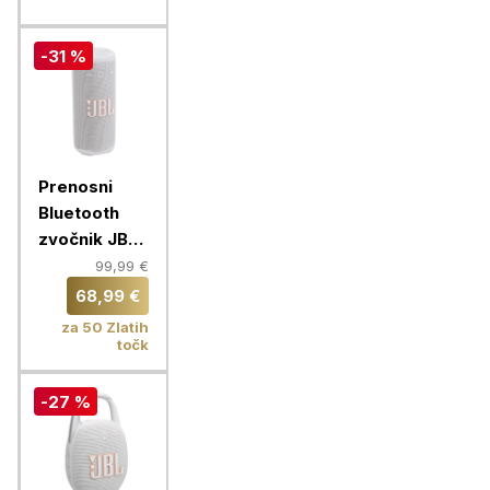
-31 %
Prenosni
Bluetooth
zvočnik JBL
Grip, white
99,99 €
68,99 €
za 50 Zlatih
točk
-27 %