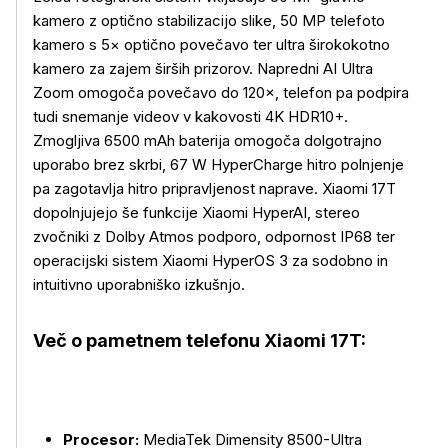
kamero z optično stabilizacijo slike, 50 MP telefoto
kamero s 5× optično povečavo ter ultra širokokotno
kamero za zajem širših prizorov. Napredni AI Ultra
Zoom omogoča povečavo do 120×, telefon pa podpira
tudi snemanje videov v kakovosti 4K HDR10+.
Zmogljiva 6500 mAh baterija omogoča dolgotrajno
uporabo brez skrbi, 67 W HyperCharge hitro polnjenje
pa zagotavlja hitro pripravljenost naprave. Xiaomi 17T
dopolnjujejo še funkcije Xiaomi HyperAI, stereo
zvočniki z Dolby Atmos podporo, odpornost IP68 ter
operacijski sistem Xiaomi HyperOS 3 za sodobno in
intuitivno uporabniško izkušnjo.
Več o pametnem telefonu Xiaomi 17T:
Več o izdelku
Procesor:
MediaTek Dimensity 8500-Ultra