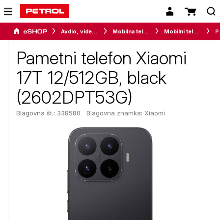
Avdio, video in telefonija
Mobilna telefonija
Mobilni telefoni
Pametni t
Pametni telefon Xiaomi
17T 12/512GB, black
(2602DPT53G)
Blagovna št.: 338580
Blagovna znamka:
Xiaomi