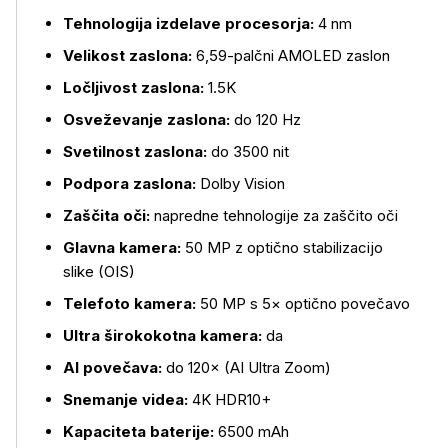
Tehnologija izdelave procesorja:
4 nm
Velikost zaslona:
6,59-palčni AMOLED zaslon
Ločljivost zaslona:
1.5K
Osveževanje zaslona:
do 120 Hz
Svetilnost zaslona:
do 3500 nit
Podpora zaslona:
Dolby Vision
Zaščita oči:
napredne tehnologije za zaščito oči
Glavna kamera:
50 MP z optično stabilizacijo
slike (OIS)
Telefoto kamera:
50 MP s 5× optično povečavo
Ultra širokokotna kamera:
da
AI povečava:
do 120× (AI Ultra Zoom)
Snemanje videa:
4K HDR10+
Kapaciteta baterije:
6500 mAh