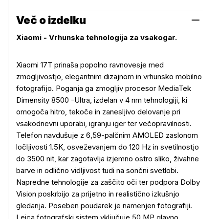
Več o izdelku
Xiaomi -
Vrhunska tehnologija za vsakogar.
Xiaomi 17T prinaša popolno ravnovesje med
zmogljivostjo, elegantnim dizajnom in vrhunsko mobilno
fotografijo. Poganja ga zmogljiv procesor MediaTek
Dimensity 8500 -Ultra, izdelan v 4 nm tehnologiji, ki
omogoča hitro, tekoče in zanesljivo delovanje pri
vsakodnevni uporabi, igranju iger ter večopravilnosti.
Telefon navdušuje z 6,59-palčnim AMOLED zaslonom
ločljivosti 1.5K, osveževanjem do 120 Hz in svetilnostjo
do 3500 nit, kar zagotavlja izjemno ostro sliko, živahne
barve in odlično vidljivost tudi na sončni svetlobi.
Napredne tehnologije za zaščito oči ter podpora Dolby
Vision poskrbijo za prijetno in realistično izkušnjo
gledanja. Poseben poudarek je namenjen fotografiji.
Leica fotografski sistem vključuje 50 MP glavno