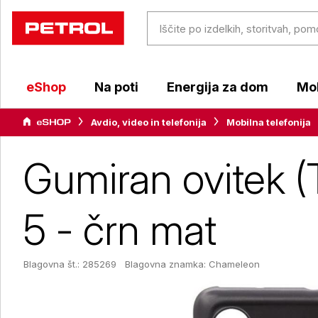
eShop
Na poti
Energija za dom
Mob
Avdio, video in telefonija
Mobilna telefonija
Gumiran ovitek 
5 - črn mat
Blagovna št.: 285269
Blagovna znamka:
Chameleon