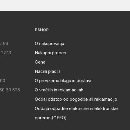
ESHOP
2 66
O nakupovanju
 22 13
Nakupni proces
0
Cene
Načini plačila
:00
O prevzemu blaga in dostavi
 58 63 535
O vračilih in reklamacijah
Oddaj odstop od pogodbe ali reklamacijo
Oddaja odpadne električne in elektronske
opreme (OEEO)