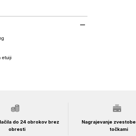
ng
 etuiji
ačila do 24 obrokov brez
Nagrajevanje zvestobe 
obresti
točkami