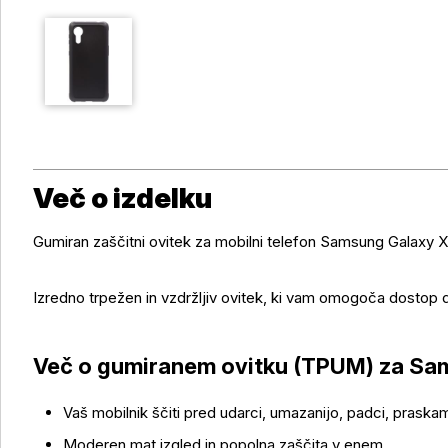
Več o izdelku
Gumiran zaščitni ovitek za mobilni telefon Samsung Galaxy 
Izredno trpežen in vzdržljiv ovitek, ki vam omogoča dostop 
Več o izdelku
Več o gumiranem ovitku (TPUM) za Sa
Vaš mobilnik ščiti pred udarci, umazanijo, padci, praska
Moderen mat izgled in popolna zaščita v enem