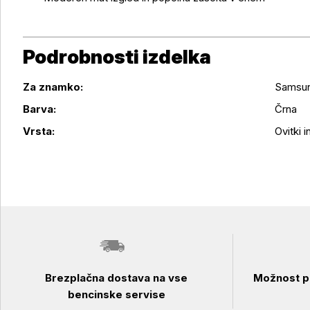
Podrobnosti izdelka
Za znamko:
Samsu
Podrobnosti izdelka
Barva:
Črna
Vrsta:
Ovitki in
Brezplačna dostava na vse
Možnost pl
bencinske servise