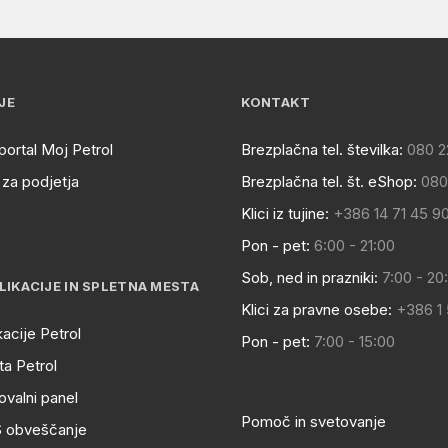
JE
KONTAKT
portal Moj Petrol
Brezplačna tel. številka:
080 2
za podjetja
Brezplačna tel. št. eShop:
080
Klici iz tujine:
+386 14 71 45 9
Pon - pet:
6:00 - 21:00
Sob, ned in prazniki:
7:00 - 20
LIKACIJE IN SPLETNA MESTA
Klici za pravne osebe:
+386 1
kacije Petrol
Pon - pet:
7:00 - 15:00
a Petrol
ovalni panel
Pomoč in svetovanje
S obveščanje