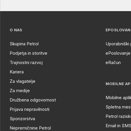
O NAS
EPOSLOVAN
Skupina Petrol
Uporabniški 
Podjetja in storitve
ePoslovanje 
Trajnostni razvoj
eRačun
Kariera
Za vlagatelje
MOBILNE AP
Za medije
Mobilne apli
Družbena odgovornost
Spletna mest
Prijava nepravilnosti
Petrol razisk
Sponzorstva
Email in SM
Nepremičnine Petrol