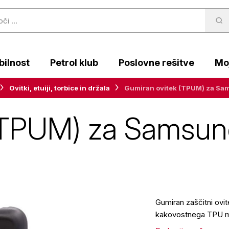
ilnost
Petrol klub
Poslovne rešitve
Moj
Ovitki, etuiji, torbice in držala
Gumiran ovitek (TPUM) za Sam
(TPUM) za Samsun
Gumiran zaščitni ovi
kakovostnega TPU ma