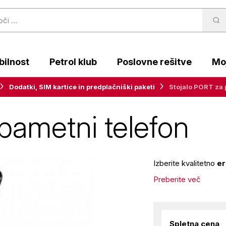
ilnost
Petrol klub
Poslovne rešitve
Moj
Dodatki, SIM kartice in predplačniški paketi
Stojalo PORT za 
pametni telefon
Izberite kvalitetno
e
Preberite več
Spletna cena