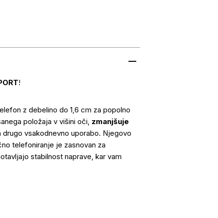
PORT
!
elefon z debelino do 1,6 cm za popolno
anega položaja v višini oči,
zmanjšuje
 za drugo vsakodnevno uporabo. Njegovo
čno telefoniranje je zasnovan za
otavljajo stabilnost naprave, kar vam