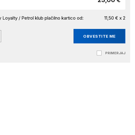
23,00 €
 Loyalty / Petrol klub plačilno kartico od:
11,50 € x 2
OBVESTITE ME
PRIMERJAJ