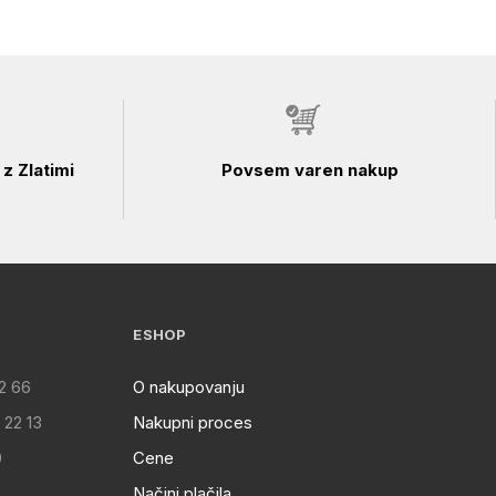
z Zlatimi
Povsem varen nakup
ESHOP
2 66
O nakupovanju
 22 13
Nakupni proces
0
Cene
Načini plačila