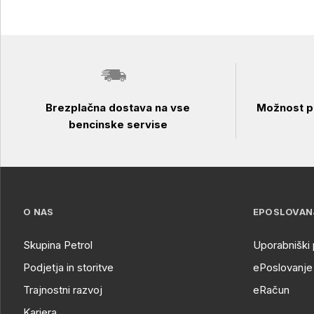
Brezplačna dostava na vse
Možnost pl
bencinske servise
O NAS
EPOSLOVAN
Skupina Petrol
Uporabniški 
Podjetja in storitve
ePoslovanje 
Trajnostni razvoj
eRačun
Kariera