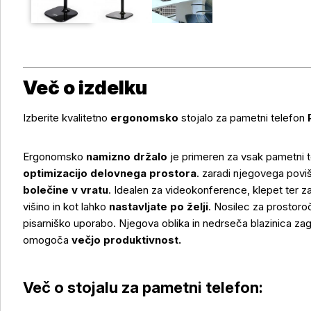
Več o izdelku
Izberite kvalitetno
ergonomsko
stojalo za pametni telefon
Ergonomsko
namizno držalo
je primeren za vsak pametni t
optimizacijo delovnega prostora
. zaradi njegovega poviš
bolečine v vratu
. Idealen za videokonference, klepet ter
višino in kot lahko
nastavljate po želji
. Nosilec za prostoro
pisarniško uporabo. Njegova oblika in nedrseča blazinica zag
omogoča
večjo produktivnost.
Več o izdelku
Več o stojalu za pametni telefon: