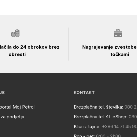
ačila do 24 obrokov brez
Nagrajevanje zvestobe 
obresti
točkami
JE
KONTAKT
portal Moj Petrol
Brezplačna tel. številka:
080 2
za podjetja
Brezplačna tel. št. eShop:
080
Klici iz tujine:
+386 14 71 45 9
Pon - pet:
6:00 - 21:00